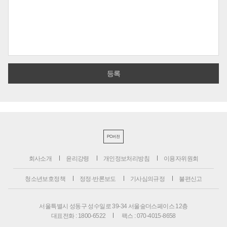
PC버전
회사소개
윤리강령
개인정보처리방침
이용자위원회
청소년보호정책
정정·반론보도
기사심의규정
불편신고
서울특별시 성동구 성수일로 39-34 서울숲더스페이스 12층
대표전화 : 1800-6522
팩스 : 070-4015-8658