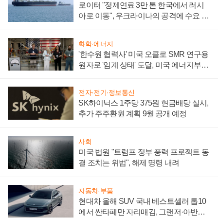
로이터 "정제연료 3만 톤 한국에서 러시
아로 이동", 우크라이나의 공격에 수요 늘
어
화학·에너지
'한수원 협력사' 미국 오클로 SMR 연구용
원자로 '임계 상태' 도달, 미국 에너지부
"중요한 이정표"
전자·전기·정보통신
SK하이닉스 1주당 375원 현금배당 실시,
추가 주주환원 계획 9월 공개 예정
사회
미국 법원 "트럼프 정부 풍력 프로젝트 동
결 조치는 위법", 해제 명령 내려
자동차·부품
현대차 올해 SUV 국내 베스트셀러 톱10
에서 싼타페만 자리매김, 그랜저·아반떼