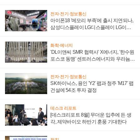
'세단 쌍끌이'로 내수 방어
전자·전기·정보통신
아이폰18 '메모리 부족'에 출시 지연되나,
삼성디스플레이 LG디스플레이 LG이노
텍 '탈애플' 수익 다각화 속도
화학·에너지
'DL이앤씨 SMR 협력사' X에너지, '한수원
포스코 동맹' 센트러스에너지와 우라늄
계약 체결
전자·전기·정보통신
SK하이닉스, 용인 'Y2' 팹과 청주 'M17' 팹
건설에 54조 투자 결정
데스크 리포트
[데스크리포트 8월] 무더운 입추에 든 생
각, 제약바이오 하반기 훈풍 기대한다
정치