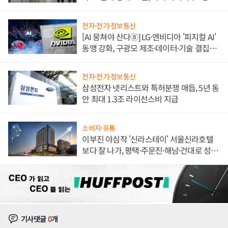
한 이정표"
전자·전기·정보통신
[AI 뭉쳐야 산다⑧] LG·엔비디아 '피지컬 AI'
동맹 강화, 구광모 제조·데이터·기술 결집
해 종합 로보틱스 기업으로
전자·전기·정보통신
삼성전자 넷리스트와 특허분쟁 매듭, 5년 동
안 최대 1.3조 라이선스비 지급
소비자·유통
이부진 야심작 '신라스테이' 서울신라호텔
보다 잘 나가, 평택·주문진·해남·건대로 성
장판 더 넓힌다
기사댓글
0
개