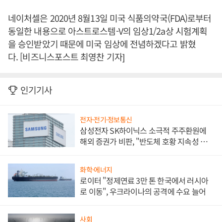
네이처셀은 2020년 8월13일 미국 식품의약국(FDA)로부터
동일한 내용으로 아스트로스템-V의 임상1/2a상 시험계획
을 승인받았기 때문에 미국 임상에 전념하겠다고 밝혔
다. [비즈니스포스트 최영찬 기자]
인기기사
전자·전기·정보통신
삼성전자 SK하이닉스 소극적 주주환원에
해외 증권가 비판, "반도체 호황 지속성 의
문"
화학·에너지
로이터 "정제연료 3만 톤 한국에서 러시아
로 이동", 우크라이나의 공격에 수요 늘어
사회