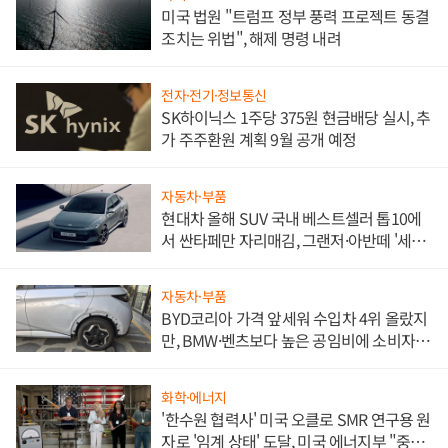
미국 법원 "트럼프 정부 풍력 프로젝트 동결
조치는 위법", 해제 명령 내려
전자·전기·정보통신
SK하이닉스 1주당 375원 현금배당 실시, 추
가 주주환원 계획 9월 공개 예정
자동차·부품
현대차 올해 SUV 국내 베스트셀러 톱10에
서 싼타페만 자리매김, 그랜저·아반떼 '세단
쌍끌이'로 내수 방어
자동차·부품
BYD코리아 가격 앞세워 수입차 4위 올랐지
만, BMW·벤츠보다 높은 공임비에 소비자
불만 폭발
화학·에너지
'한수원 협력사' 미국 오클로 SMR 연구용 원
자로 '임계 상태' 도달, 미국 에너지부 "중요