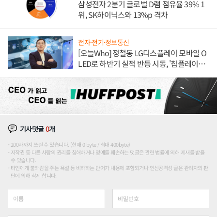
삼성전자 2분기 글로벌 D램 점유율 39% 1
위, SK하이닉스와 13%p 격차
전자·전기·정보통신
[오늘Who] 정철동 LG디스플레이 모바일 O
LED로 하반기 실적 반등 시동, '칩플레이
션'에 가격 인하 압박은 부담
기사댓글
0
개
200자까지 쓰실 수 있습니다. (현재 0 byte / 최대 400byte)
저작권 등 다른 사람의 권리를 침해하거나 명예를 훼손하는 댓글은 관련 법률에 의해 제재를 받을
수 있습니다.
타인에게 불쾌감을 주는 욕설 등 비하하는 단어가 내용에 포함되거나 인신공격성 글은 관리자의 판
단에 의해 삭제 합니다.