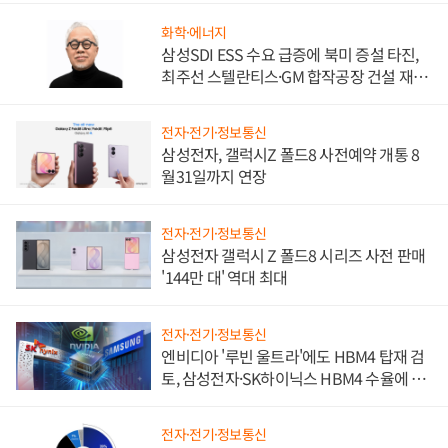
화학·에너지
삼성SDI ESS 수요 급증에 북미 증설 타진,
최주선 스텔란티스·GM 합작공장 건설 재추
진하나
전자·전기·정보통신
삼성전자, 갤럭시Z 폴드8 사전예약 개통 8
월31일까지 연장
전자·전기·정보통신
삼성전자 갤럭시 Z 폴드8 시리즈 사전 판매
'144만 대' 역대 최대
전자·전기·정보통신
엔비디아 '루빈 울트라'에도 HBM4 탑재 검
토, 삼성전자·SK하이닉스 HBM4 수율에 주
도권 갈린다
전자·전기·정보통신