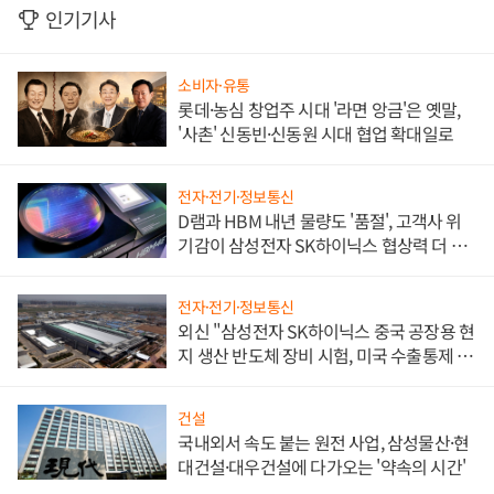
인기기사
소비자·유통
롯데·농심 창업주 시대 '라면 앙금'은 옛말,
'사촌' 신동빈·신동원 시대 협업 확대일로
전자·전기·정보통신
D램과 HBM 내년 물량도 '품절', 고객사 위
기감이 삼성전자 SK하이닉스 협상력 더 키
워
전자·전기·정보통신
외신 "삼성전자 SK하이닉스 중국 공장용 현
지 생산 반도체 장비 시험, 미국 수출통제 대
비"
건설
국내외서 속도 붙는 원전 사업, 삼성물산·현
대건설·대우건설에 다가오는 '약속의 시간'