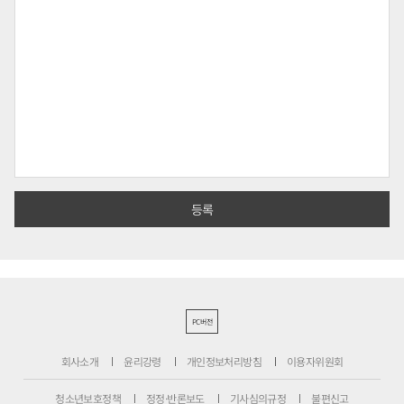
PC버전
회사소개
윤리강령
개인정보처리방침
이용자위원회
청소년보호정책
정정·반론보도
기사심의규정
불편신고