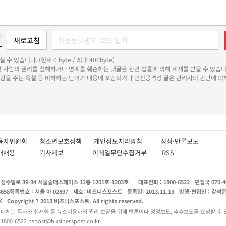
 수 있습니다. (현재 0 byte / 최대 400byte)
다른 사람의 권리를 침해하거나 명예를 훼손하는 댓글은 관련 법률에 의해 제재를 받을 수 있습니
쾌감을 주는 욕설 등 비하하는 단어가 내용에 포함되거나 인신공격성 글은 관리자의 판단에 의해
용자위원회
청소년보호정책
개인정보처리방침
정정·반론보도
인재채용
기사제보
이메일무단수집거부
RSS
수일로 39-34 서울숲더스페이스 12층 1201호-1203호
대표전화 : 1800-6522
편집국 070-4
8658
등록번호 : 서울 아 02897
제호: 비즈니스포스트
등록일: 2013.11.13
발행·편집인 : 강석
X
Copyright ? 2013 비즈니스포스트. All rights reserved.
 매체는 독자와 취재원 등 뉴스이용자의 권리 보장을 위해 반론이나 정정보도, 추후보도를 요청할 수 
0-6522 bspost@businesspost.co.kr