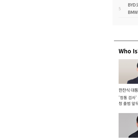
BYD
5
BMW
Who Is
한찬식 대
'정통 검사'
서관
청 출범 앞
맡아 [2026