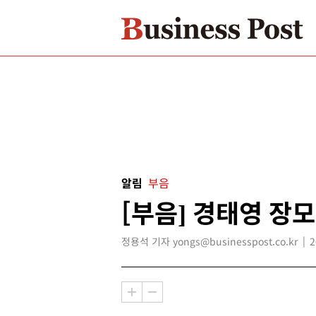
알림
부음
[부음] 경태영 장모
정용석 기자 yongs@businesspost.co.kr
2