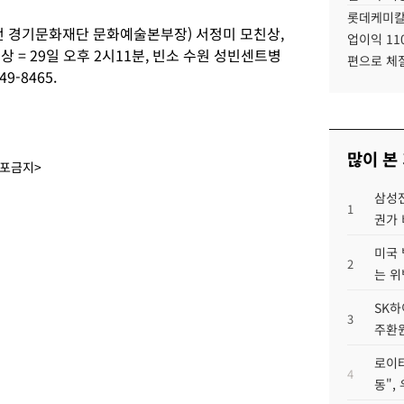
롯데케미칼
전 경기문화재단 문화예술본부장) 서정미 모친상,
업이익 11
 = 29일 오후 2시11분, 빈소 수원 성빈센트병
편으로 체
9-8465.
많이 본
배포금지>
삼성전
1
권가 
미국 
2
는 위
SK하
3
주환원
로이터
4
동",