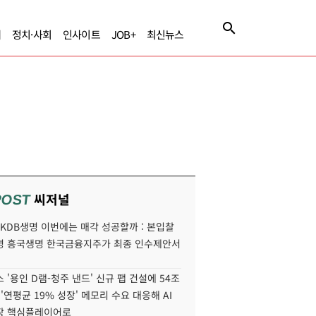
제
정치·사회
인사이트
JOB+
최신뉴스
씨저널
POST
' KDB생명 이번에는 매각 성공할까 : 본입찰
명 흥국생명 한국금융지주가 최종 인수제안서
 '용인 D램-청주 낸드' 신규 팹 건설에 54조
 '연평균 19% 성장' 메모리 수요 대응해 AI
장 핵심플레이어로