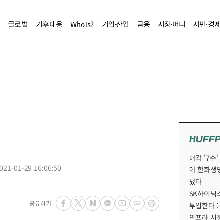
글로벌
기후대응
Who Is?
기업·산업
금융
시장·머니
시민·경
HUFF
매각 '7수
021-01-29 16:06:50
에 한화생
냈다
SK하이닉스
공유하기
투입한다 :
인프라 시