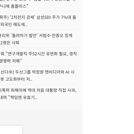
구니에 홈플러스"
목주] '2차전지 강세' 삼성SDI 주가 7%대 올
 외국인 매도세..
윤리위 '돌려차기 발언' 서범수·진종오 징계
 2명은 사퇴
회 "연구개발직 주52시간 유연화 필요, 경직
경쟁력 저해"
야 산다⑩] 두산그룹 박정원 엔비디아와 AI 시
로봇 고도화부터 저..
가폭력 피해자에 역대 처음 대통령 직접 사과,
네며 "책임엔 유효기..