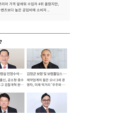
코리아 가격 앞세워 수입차 4위 올랐지만,
·벤츠보다 높은 공임비에 소비자 ..
?
통령실 민정수석비
김정균 보령 및 보령홀딩스 대
 출신, 공소청·중수
제약업계의 젊은 오너 3세 경
표이사 사장
두고 검찰개혁 완수
영자, 미래 먹거리 '우주와 헬
년]
스케어' 공들여 [2026년]