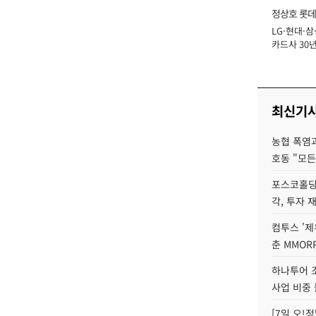
정상호 롯데
LG·현대·삼
장
카드사 30년
에 '초집중' 
최신기
농협 폭염과
호동 "모든
포스코홀딩
각, 투자 
컴투스 '제
춘 MMOR
하나투어 조
사업 비중 
[7일 오!