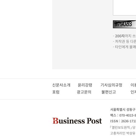
-
200자
까지 쓰실
- 저작권 등 
- 타인에게 불
신문사소개
윤리강령
기사심의규정
이
포럼
광고문의
불편신고
서울특별시 성동구 성
팩스 : 070-4015-
ISSN : 2636-171
열린보도원칙
당
고충처리인 박상유 180