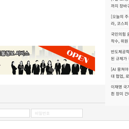
까지 장바
[오늘의 주
라, 코스피
국민의힘 
착수, 위원
반도체공학
된 규제가 
[AI 뭉쳐
대 협업, 
이재명 국
흰 장미 건