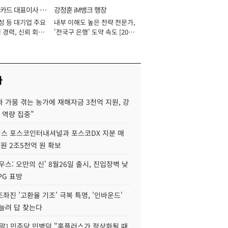
카드 대표이사 사
강정훈 iM뱅크 행장
성 등 대기업 주요
내부 이해도 높은 전략 전문가,
 경력, 신뢰 회복
'전국구 은행' 도약 속도 [2026
[2026년]
년]
사
 가뭄 겪는 농가에 재해자금 3천억 지원, 강
 역량 집중"
스 포스코인터내셔널과 포스코DX 지분 매
재원 2조5천억 원 확보
우스: 오만의 신' 8월26일 출시, 진입장벽 낮
PG 표방
좌진 '고환율 기조' 극복 특명, '인바운드'
늘려 답 찾는다
정말] 민주당 민병덕 "홈플러스가 정상화될 때