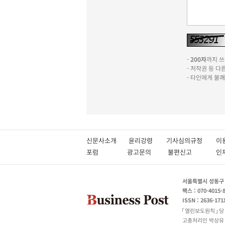
-
200자
까지 쓰실
- 저작권 등 
- 타인에게 불
신문사소개
윤리강령
기사심의규정
이
포럼
광고문의
불편신고
서울특별시 성동구 성
팩스 : 070-4015-
ISSN : 2636-171
열린보도원칙
당
고충처리인 박상유 180