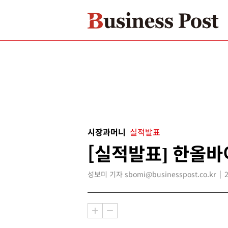
시장과머니
실적발표
[실적발표] 한올바
성보미 기자 sbomi@businesspost.co.kr