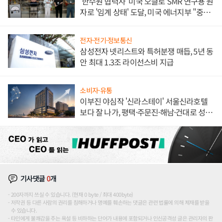
'한수원 협력사' 미국 오클로 SMR 연구용 원
자로 '임계 상태' 도달, 미국 에너지부 "중요
한 이정표"
전자·전기·정보통신
삼성전자 넷리스트와 특허분쟁 매듭, 5년 동
안 최대 1.3조 라이선스비 지급
소비자·유통
이부진 야심작 '신라스테이' 서울신라호텔
보다 잘 나가, 평택·주문진·해남·건대로 성
장판 더 넓힌다
기사댓글
0
개
200자까지 쓰실 수 있습니다. (현재 0 byte / 최대 400byte)
저작권 등 다른 사람의 권리를 침해하거나 명예를 훼손하는 댓글은 관련 법률에 의해 제재를 받을
수 있습니다.
타인에게 불쾌감을 주는 욕설 등 비하하는 단어가 내용에 포함되거나 인신공격성 글은 관리자의 판