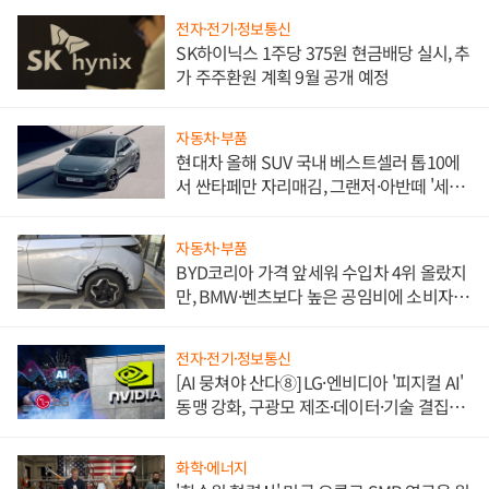
전자·전기·정보통신
SK하이닉스 1주당 375원 현금배당 실시, 추
가 주주환원 계획 9월 공개 예정
자동차·부품
현대차 올해 SUV 국내 베스트셀러 톱10에
서 싼타페만 자리매김, 그랜저·아반떼 '세단
쌍끌이'로 내수 방어
자동차·부품
BYD코리아 가격 앞세워 수입차 4위 올랐지
만, BMW·벤츠보다 높은 공임비에 소비자
불만 폭발
전자·전기·정보통신
[AI 뭉쳐야 산다⑧] LG·엔비디아 '피지컬 AI'
동맹 강화, 구광모 제조·데이터·기술 결집
해 종합 로보틱스 기업으로
화학·에너지