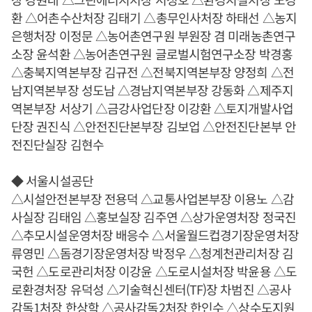
환 △어촌수산처장 김태기 △총무인사처장 하태선 △농지
은행처장 이정문 △농어촌연구원 부원장 겸 미래농촌연구
소장 윤석환 △농어촌연구원 글로벌시험연구소장 박경홍
△충북지역본부장 김규전 △전북지역본부장 양정희 △전
남지역본부장 성도남 △경남지역본부장 강동화 △제주지
역본부장 서상기 △금강사업단장 이강환 △토지개발사업
단장 권진식 △안전진단본부장 김보업 △안전진단본부 안
전진단실장 김현수
◆ 서울시설공단
△시설안전본부장 전용덕 △교통사업본부장 이용노 △감
사실장 김태임 △홍보실장 김주연 △상가운영처장 정국진
△추모시설운영처장 배응수 △서울월드컵경기장운영처장
류영민 △돔경기장운영처장 박정우 △청계천관리처장 김
국헌 △도로관리처장 이강윤 △도로시설처장 박윤용 △도
로환경처장 유덕성 △기술혁신센터(TF)장 차범진 △공사
감독1처장 한상학 △공사감독2처장 한인수 △상수도지원