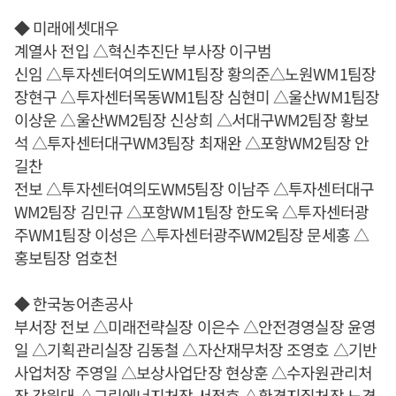
◆ 미래에셋대우
계열사 전입 △혁신추진단 부사장 이구범
신임 △투자센터여의도WM1팀장 황의준△노원WM1팀장
장현구 △투자센터목동WM1팀장 심현미 △울산WM1팀장
이상운 △울산WM2팀장 신상희 △서대구WM2팀장 황보
석 △투자센터대구WM3팀장 최재완 △포항WM2팀장 안
길찬
전보 △투자센터여의도WM5팀장 이남주 △투자센터대구
WM2팀장 김민규 △포항WM1팀장 한도욱 △투자센터광
주WM1팀장 이성은 △투자센터광주WM2팀장 문세홍 △
홍보팀장 엄호천
◆ 한국농어촌공사
부서장 전보 △미래전략실장 이은수 △안전경영실장 윤영
일 △기획관리실장 김동철 △자산재무처장 조영호 △기반
사업처장 주영일 △보상사업단장 현상훈 △수자원관리처
장 강원대 △그린에너지처장 서정호 △환경지질처장 노경