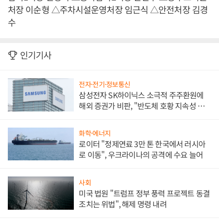
처장 이순형 △주차시설운영처장 임근식 △안전처장 김경
수
인기기사
전자·전기·정보통신
삼성전자 SK하이닉스 소극적 주주환원에
해외 증권가 비판, "반도체 호황 지속성 의
문"
화학·에너지
로이터 "정제연료 3만 톤 한국에서 러시아
로 이동", 우크라이나의 공격에 수요 늘어
사회
미국 법원 "트럼프 정부 풍력 프로젝트 동결
조치는 위법", 해제 명령 내려