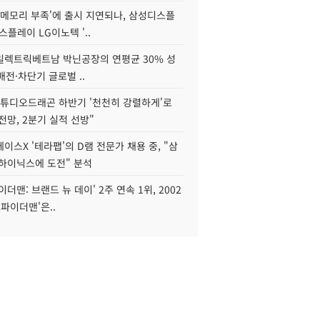
'메모리 부족'에 출시 지연되나, 삼성디스플
스플레이 LG이노텍 '..
S일렉트릭베트남 박닌공장의 연평균 30% 성
"배전·차단기 글로벌 ..
스튜디오드래곤 하반기 '천천히 강렬하게'로
전망, 2분기 실적 선방"
이스X '테라팹'의 D램 전문가 채용 중, "삼
K하이닉스에 도전" 분석
이더맨: 브랜드 뉴 데이' 2주 연속 1위, 2002
스파이더맨'은..