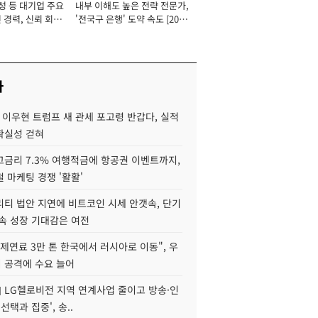
성 등 대기업 주요
내부 이해도 높은 전략 전문가,
 경력, 신뢰 회복
'전국구 은행' 도약 속도 [2026
[2026년]
년]
사
 이우현 트럼프 새 관세 포고령 반갑다, 실적
확실성 걷혀
고금리 7.3% 여행적금에 항공권 이벤트까지,
 마케팅 경쟁 '활활'
리티 법안 지연에 비트코인 시세 안갯속, 단기
속 성장 기대감은 여전
제연료 3만 톤 한국에서 러시아로 이동", 우
 공격에 수요 늘어
] LG헬로비전 지역 연계사업 줄이고 방송·인
선택과 집중', 송..