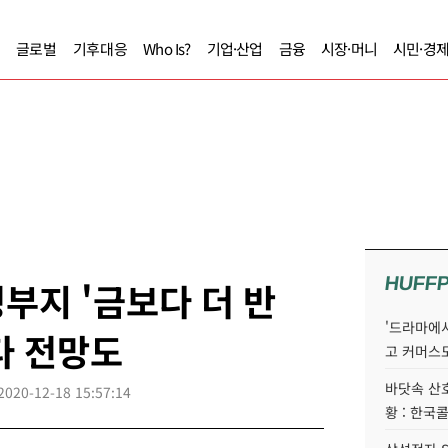
글로벌
기후대응
Who Is?
기업·산업
금융
시장·머니
시민·경
HUFF
부지 '금보다 더 반
'드라마에서
간다 전망도
고 커머스
바닷속 산
2020-12-18 15:57:14
황 : 한국