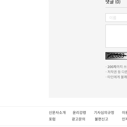
댓글 (0)
-
200자
까지 쓰실
- 저작권 등 
- 타인에게 불
신문사소개
윤리강령
기사심의규정
이
포럼
광고문의
불편신고