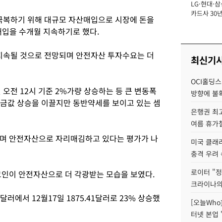
LG·현대·삼
장
카드사 30년
 극복하기 위해 대규모 자산매입으로 시장에 돈을
에 '초집중' 
산매입을 수개월 지속하기로 했다.
 지속될 것으로 전망되며 안전자산 투자수요는 더
최신기
OCI홀딩스
 오전 12시 기준 2%가량 상승하는 등 큰 변동폭
방향에 불
 금값 상승을 이끌지만 동반약세를 보이고 있는 셈
은행권 최
여름 휴가철
하며 안전자산으로 자리매김하고 있다는 평가가 나
미국 클래
충격 우려 
로이터 "정
코인이 안전자산으로 더 각광받는 모습을 보였다.
크라이나의
45달러에서 12월17일 1875.41달러로 23% 상승했
[오늘Who
터넷 본업 '