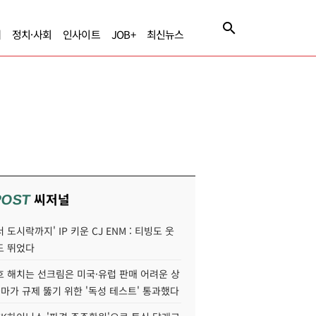
제
정치·사회
인사이트
JOB+
최신뉴스
씨저널
POST
 도시락까지' IP 키운 CJ ENM : 티빙도 웃
도 뛰었다
호 해치는 선크림은 미국·유럽 판매 어려운 상
콜마가 규제 뚫기 위한 '독성 테스트' 통과했다