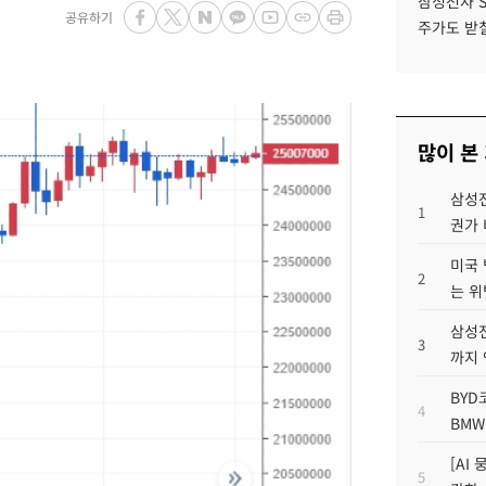
삼성전자 
공유하기
주가도 받칠
많이 본
삼성전
1
권가 
미국 
2
는 위
삼성전
3
까지
BYD
4
BMW
[AI
5