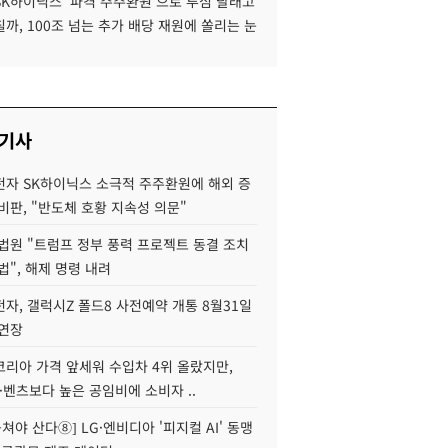
SK하이닉스 '파격 주주환원'으로 투심 달래고
까, 100조 넘는 추가 배당 재원에 쏠리는 눈
 기사
자 SK하이닉스 소극적 주주환원에 해외 증
비판, "반도체 호황 지속성 의문"
법원 "트럼프 정부 풍력 프로젝트 동결 조치
법", 해제 명령 내려
자, 갤럭시Z 폴드8 사전예약 개통 8월31일
 연장
코리아 가격 앞세워 수입차 4위 올랐지만,
·벤츠보다 높은 공임비에 소비자 ..
 뭉쳐야 산다⑧] LG·엔비디아 '피지컬 AI' 동맹