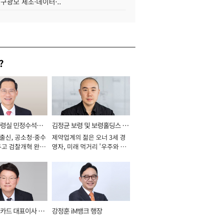
 구광모 제조·데이터·..
?
통령실 민정수석비
김정균 보령 및 보령홀딩스 대
 출신, 공소청·중수
제약업계의 젊은 오너 3세 경
표이사 사장
두고 검찰개혁 완수
영자, 미래 먹거리 '우주와 헬
년]
스케어' 공들여 [2026년]
카드 대표이사 사
강정훈 iM뱅크 행장