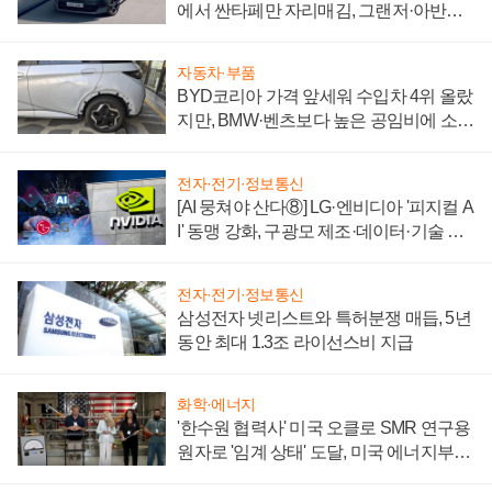
에서 싼타페만 자리매김, 그랜저·아반떼
'세단 쌍끌이'로 내수 방어
자동차·부품
BYD코리아 가격 앞세워 수입차 4위 올랐
지만, BMW·벤츠보다 높은 공임비에 소비
자 불만 폭발
전자·전기·정보통신
[AI 뭉쳐야 산다⑧] LG·엔비디아 '피지컬 A
I' 동맹 강화, 구광모 제조·데이터·기술 결
집해 종합 로보틱스 기업으로
전자·전기·정보통신
삼성전자 넷리스트와 특허분쟁 매듭, 5년
동안 최대 1.3조 라이선스비 지급
화학·에너지
'한수원 협력사' 미국 오클로 SMR 연구용
원자로 '임계 상태' 도달, 미국 에너지부
"중요한 이정표"