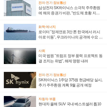
전자·전기·정보통신
삼성전자 SK하이닉스 소극적 주주환원
에 해외 증권가 비판, "반도체 호황 지속
성 의문"
화학·에너지
로이터 "정제연료 3만 톤 한국에서 러시
아로 이동", 우크라이나의 공격에 수요 늘
어
사회
미국 법원 "트럼프 정부 풍력 프로젝트 동
결 조치는 위법", 해제 명령 내려
전자·전기·정보통신
SK하이닉스 1주당 375원 현금배당 실시,
추가 주주환원 계획 9월 공개 예정
자동차·부품
현대차 올해 SUV 국내 베스트셀러 톱10