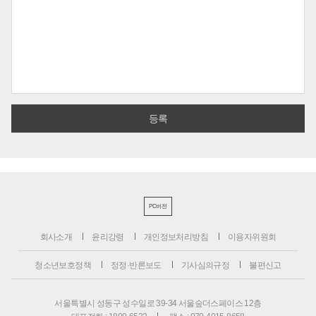
PC버전
회사소개
윤리강령
개인정보처리방침
이용자위원회
청소년보호정책
정정·반론보도
기사심의규정
불편신고
서울특별시 성동구 성수일로 39-34 서울숲더스페이스 12층