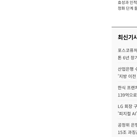
효성과 인적 
장
정화 단계 들
최신기
포스코퓨처엠
톤 6년 장
산업은행 
'지방 이전
한식 프랜
139억으로
LG 회장 
'피지컬 AI
공정위 은행
15조 과징