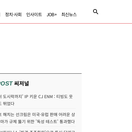
제
정치·사회
인사이트
JOB+
최신뉴스
씨저널
POST
 도시락까지' IP 키운 CJ ENM : 티빙도 웃
도 뛰었다
호 해치는 선크림은 미국·유럽 판매 어려운 상
콜마가 규제 뚫기 위한 '독성 테스트' 통과했다