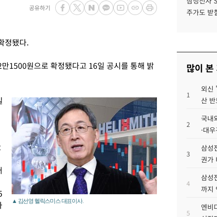
삼성전자 
공유하기
주가도 받칠
확정됐다.
만1500원으로 확정됐다고 16일 공시를 통해 밝
많이 본
외신 
1
일
산 반
국내외
2
·대우
2
삼성전
3
권가 
래
삼성전
4
까지
5
▲ 김선영 헬릭스미스 대표이사.
가
엔비디
5