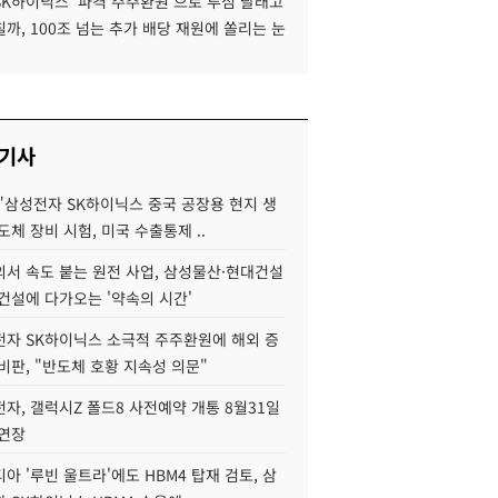
SK하이닉스 '파격 주주환원'으로 투심 달래고
까, 100조 넘는 추가 배당 재원에 쏠리는 눈
 기사
"삼성전자 SK하이닉스 중국 공장용 현지 생
도체 장비 시험, 미국 수출통제 ..
서 속도 붙는 원전 사업, 삼성물산·현대건설
건설에 다가오는 '약속의 시간'
자 SK하이닉스 소극적 주주환원에 해외 증
비판, "반도체 호황 지속성 의문"
자, 갤럭시Z 폴드8 사전예약 개통 8월31일
 연장
아 '루빈 울트라'에도 HBM4 탑재 검토, 삼