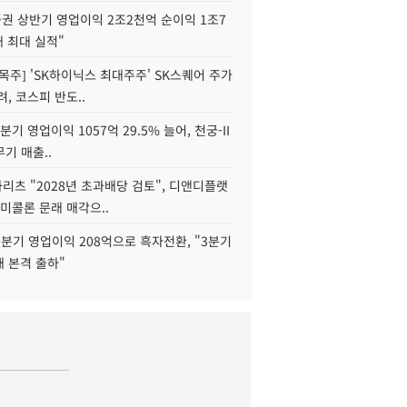
권 상반기 영업이익 2조2천억 순이익 1조7
대 최대 실적"
목주] 'SK하이닉스 최대주주' SK스퀘어 주가
려, 코스피 반도..
2분기 영업이익 1057억 29.5% 늘어, 천궁-II
기 매출..
화리츠 "2028년 초과배당 검토", 디앤디플랫
미콜론 문래 매각으..
분기 영업이익 208억으로 흑자전환, "3분기
재 본격 출하"