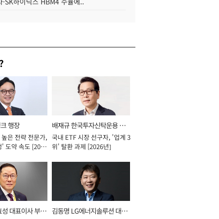
·SK하이닉스 HBM4 수율에..
?
뱅크 행장
배재규 한국투자신탁운용 대
 높은 전략 전문가,
국내 ETF 시장 선구자, '업계 3
표이사 사장
' 도약 속도 [2026
위' 탈환 과제 [2026년]
효성 대표이사 부회
김동명 LG에너지솔루션 대표