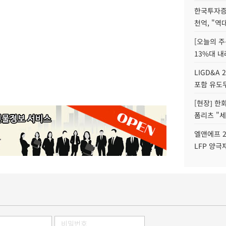
한국투자증
천억, "역
[오늘의 주
13%대 내
LIGD&A 
포함 유도무
[현장] 한
폼리츠 "세
엘앤에프 2
LFP 양극