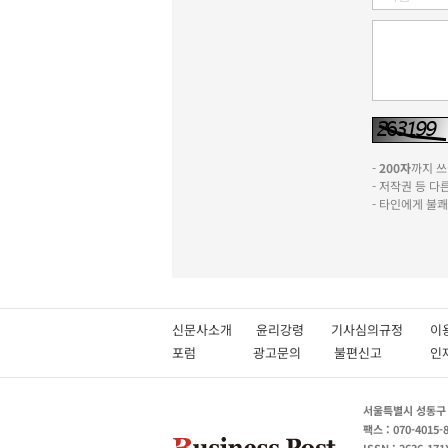
-
200자
까지 쓰실
- 저작권 등 
- 타인에게 불
신문사소개
윤리강령
기사심의규정
이
포럼
광고문의
불편신고
서울특별시 성동구 성
팩스 : 070-4015-
ISSN : 2636-171