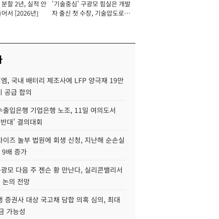
분할 2년, 실적 안
'기술중심' 구광모 힘실은 개발
이사 사장
어서 [2026년]
자 출신 첫 수장, 기술압도로
경쟁력 확보 사활 [2026년]
사
, 국내 배터리 제조사에 LFP 양극재 19만
기 공급 합의
수출입은행 기업은행 노조, 11일 여의도서
 반대' 결의대회
차이즈 놀부 법원에 회생 신청, 지난해 순손실
 9배 증가
구광모 다음 주 젠슨 황 만난다, 실리콘밸리서
' 논의 전망
 증권사 대상 국고채 담합 의혹 심의, 최대
금 가능성