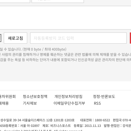
 수 있습니다. (현재 0 byte / 최대 400byte)
다른 사람의 권리를 침해하거나 명예를 훼손하는 댓글은 관련 법률에 의해 제재를 받을 수 있습니
쾌감을 주는 욕설 등 비하하는 단어가 내용에 포함되거나 인신공격성 글은 관리자의 판단에 의해
용자위원회
청소년보호정책
개인정보처리방침
정정·반론보도
인재채용
기사제보
이메일무단수집거부
RSS
수일로 39-34 서울숲더스페이스 12층 1201호-1203호
대표전화 : 1800-6522
편집국 070-4
8658
등록번호 : 서울 아 02897
제호: 비즈니스포스트
등록일: 2013.11.13
발행·편집인 : 강석
X
Copyright ? 2013 비즈니스포스트. All rights reserved.