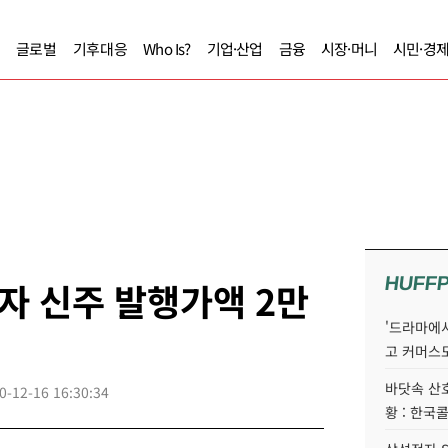
글로벌
기후대응
Who Is?
기업·산업
금융
시장·머니
시민·경
HUFF
자 신주 발행가액 2만
'드라마에서
고 커머스
바닷속 산
0-12-16 16:30:34
황 : 한국