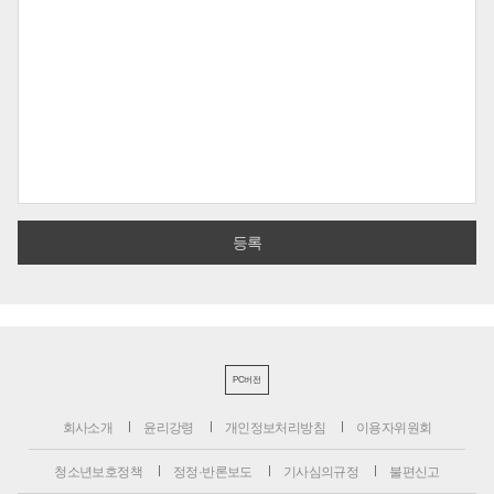
PC버전
회사소개
윤리강령
개인정보처리방침
이용자위원회
청소년보호정책
정정·반론보도
기사심의규정
불편신고