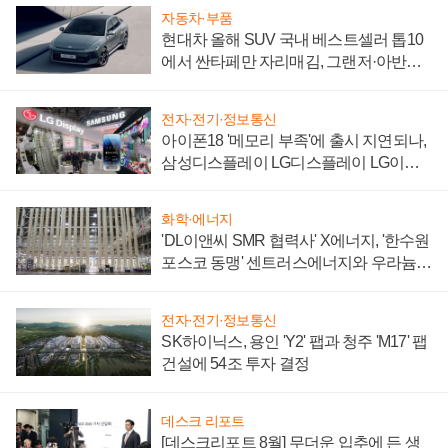
자동차·부품
현대차 올해 SUV 국내 베스트셀러 톱10
에서 싼타페만 자리매김, 그랜저·아반떼
'세단 쌍끌이'로 내수 방어
전자·전기·정보통신
아이폰18 '메모리 부족'에 출시 지연되나,
삼성디스플레이 LG디스플레이 LG이노
텍 '탈애플' 수익 다각화 속도
화학·에너지
'DL이앤씨 SMR 협력사' X에너지, '한수원
포스코 동맹' 센트러스에너지와 우라늄
계약 체결
전자·전기·정보통신
SK하이닉스, 용인 'Y2' 팹과 청주 'M17' 팹
건설에 54조 투자 결정
데스크 리포트
[데스크리포트 8월] 무더운 입추에 든 생