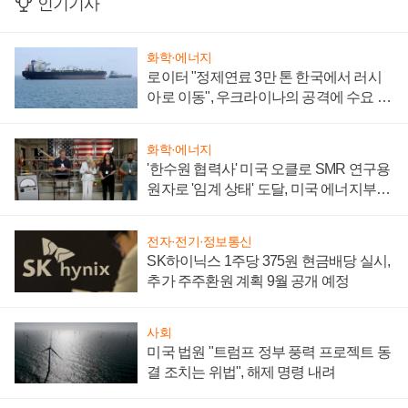
인기기사
화학·에너지
로이터 "정제연료 3만 톤 한국에서 러시
아로 이동", 우크라이나의 공격에 수요 늘
어
화학·에너지
'한수원 협력사' 미국 오클로 SMR 연구용
원자로 '임계 상태' 도달, 미국 에너지부
"중요한 이정표"
전자·전기·정보통신
SK하이닉스 1주당 375원 현금배당 실시,
추가 주주환원 계획 9월 공개 예정
사회
미국 법원 "트럼프 정부 풍력 프로젝트 동
결 조치는 위법", 해제 명령 내려