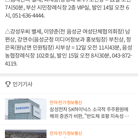
7시50분, 부산 시민장례식장 2층 VIP실, 발인 14일 오전 6
시, 051-636-4444.
△강성우씨 별세, 이양춘(전 음성군 여성단체협의회장) 남
편상, 강연수(음성군청 미디어정보과 홍보팀장) 부친상, 정
은옥(원남면 민원팀장) 시부상 = 12일 오전 11시43분, 음성
농협장례식장 102호실, 발인 15일 오전 8시30분, 043-872-
4119.
인기기사
전자·전기·정보통신
삼성전자 SK하이닉스 소극적 주주환원에
해외 증권가 비판, "반도체 호황 지속성 의
문"
전자·전기·정보통신