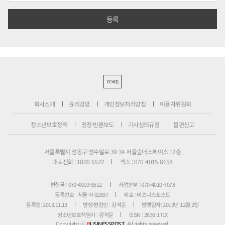
PC버전
회사소개
윤리강령
개인정보처리방침
이용자위원회
청소년보호정책
정정·반론보도
기사심의규정
불편신고
서울특별시 성동구 성수일로 39-34 서울숲더스페이스 12층
대표전화 : 1800-6522
팩스 : 070-4015-8658
편집국 : 070-4010-8512
사업본부 : 070-4010-7078
등록번호 : 서울 아 02897
제호 : 비즈니스포스트
등록일: 2013.11.13
발행·편집인 : 강석운
발행일자: 2013년 12월 2일
청소년보호책임자 : 강석운
ISSN : 2636-171X
Copyright ⓒ
B
USINESSPOST
. All rights reserved.