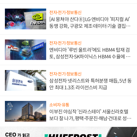
불만 폭발
전자·전기·정보통신
[AI 뭉쳐야 산다⑧] LG·엔비디아 '피지컬 AI'
동맹 강화, 구광모 제조·데이터·기술 결집
해 종합 로보틱스 기업으로
전자·전기·정보통신
엔비디아 '루빈 울트라'에도 HBM4 탑재 검
토, 삼성전자·SK하이닉스 HBM4 수율에 주
도권 갈린다
전자·전기·정보통신
삼성전자 넷리스트와 특허분쟁 매듭, 5년 동
안 최대 1.3조 라이선스비 지급
소비자·유통
이부진 야심작 '신라스테이' 서울신라호텔
보다 잘 나가, 평택·주문진·해남·건대로 성
장판 더 넓힌다