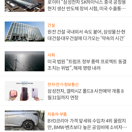
로이터 "삼성전자 SK하이닉스 중국 공장용
현지 생산 반도체 장비 시험, 미국 수출통제
대비"
건설
원전 건설 국내외서 속도 붙어, 삼성물산·현
대건설·대우건설에 다가오는 '약속의 시간'
사회
미국 법원 "트럼프 정부 풍력 프로젝트 동결
조치는 위법", 해제 명령 내려
전자·전기·정보통신
삼성전자, 갤럭시Z 폴드8 사전예약 개통 8
월31일까지 연장
자동차·부품
BYD코리아 가격 앞세워 수입차 4위 올랐지
만, BMW·벤츠보다 높은 공임비에 소비자