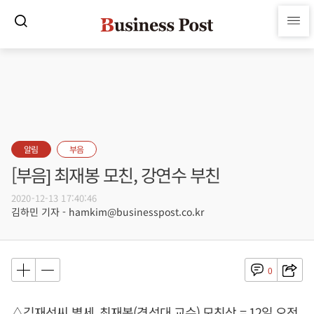
알림
부음
[부음] 최재봉 모친, 강연수 부친
2020-12-13 17:40:46
김하민 기자 - hamkim@businesspost.co.kr
0
△김재선씨 별세, 최재봉(경성대 교수) 모친상 = 12일 오전