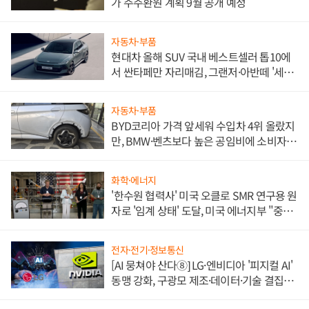
가 주주환원 계획 9월 공개 예정
자동차·부품
현대차 올해 SUV 국내 베스트셀러 톱10에
서 싼타페만 자리매김, 그랜저·아반떼 '세단
쌍끌이'로 내수 방어
자동차·부품
BYD코리아 가격 앞세워 수입차 4위 올랐지
만, BMW·벤츠보다 높은 공임비에 소비자
불만 폭발
화학·에너지
'한수원 협력사' 미국 오클로 SMR 연구용 원
자로 '임계 상태' 도달, 미국 에너지부 "중요
한 이정표"
전자·전기·정보통신
[AI 뭉쳐야 산다⑧] LG·엔비디아 '피지컬 AI'
동맹 강화, 구광모 제조·데이터·기술 결집
해 종합 로보틱스 기업으로