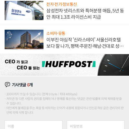
전자·전기·정보통신
삼성전자 넷리스트와 특허분쟁 매듭, 5년 동
안 최대 1.3조 라이선스비 지급
소비자·유통
이부진 야심작 '신라스테이' 서울신라호텔
보다 잘 나가, 평택·주문진·해남·건대로 성
장판 더 넓힌다
기사댓글
0
개
200자까지 쓰실 수 있습니다. (현재 0 byte / 최대 400byte)
저작권 등 다른 사람의 권리를 침해하거나 명예를 훼손하는 댓글은 관련 법률에 의해 제재를 받을
수 있습니다.
타인에게 불쾌감을 주는 욕설 등 비하하는 단어가 내용에 포함되거나 인신공격성 글은 관리자의 판
단에 의해 삭제 합니다.