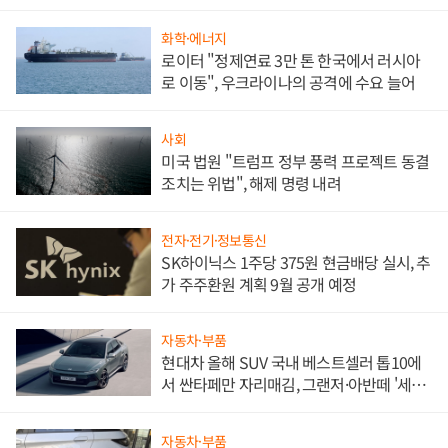
문"
화학·에너지
로이터 "정제연료 3만 톤 한국에서 러시아
로 이동", 우크라이나의 공격에 수요 늘어
사회
미국 법원 "트럼프 정부 풍력 프로젝트 동결
조치는 위법", 해제 명령 내려
전자·전기·정보통신
SK하이닉스 1주당 375원 현금배당 실시, 추
가 주주환원 계획 9월 공개 예정
자동차·부품
현대차 올해 SUV 국내 베스트셀러 톱10에
서 싼타페만 자리매김, 그랜저·아반떼 '세단
쌍끌이'로 내수 방어
자동차·부품