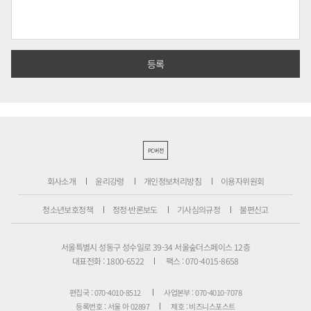
PC버전
회사소개
윤리강령
개인정보처리방침
이용자위원회
청소년보호정책
정정·반론보도
기사심의규정
불편신고
서울특별시 성동구 성수일로 39-34 서울숲더스페이스 12층
대표전화 : 1800-6522
팩스 : 070-4015-8658
편집국 : 070-4010-8512
사업본부 : 070-4010-7078
등록번호 : 서울 아 02897
제호 : 비즈니스포스트