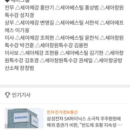
전무 △세아제강 홍만기 △세아베스틸 홍상범 △세아창원
특수강 성지경
상무 △세아제강 변영길 △세아베스틸 서한석 △세아에프
에스 이기웅
이사 △세아제강 조희현 △세아베스틸 윤찬식 △세아창원
특수강 박건훈 △세아창원특수강 김용현
이사보 △세아제강 조현용 △세아베스틸 김기현 △세아창
원특수강 김호경 △세아창원특수강 권세일 △세아항공방
산소재 장창범
인기기사
전자·전기·정보통신
삼성전자 SK하이닉스 소극적 주주환원에
해외 증권가 비판, "반도체 호황 지속성 의