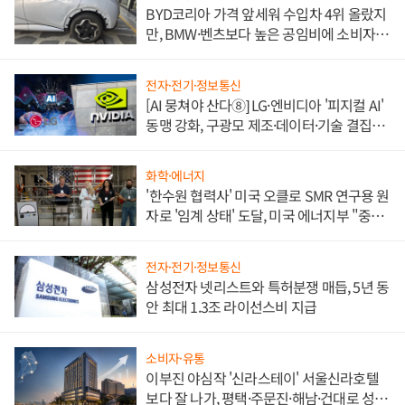
BYD코리아 가격 앞세워 수입차 4위 올랐지
만, BMW·벤츠보다 높은 공임비에 소비자
불만 폭발
전자·전기·정보통신
[AI 뭉쳐야 산다⑧] LG·엔비디아 '피지컬 AI'
동맹 강화, 구광모 제조·데이터·기술 결집
해 종합 로보틱스 기업으로
화학·에너지
'한수원 협력사' 미국 오클로 SMR 연구용 원
자로 '임계 상태' 도달, 미국 에너지부 "중요
한 이정표"
전자·전기·정보통신
삼성전자 넷리스트와 특허분쟁 매듭, 5년 동
안 최대 1.3조 라이선스비 지급
소비자·유통
이부진 야심작 '신라스테이' 서울신라호텔
보다 잘 나가, 평택·주문진·해남·건대로 성