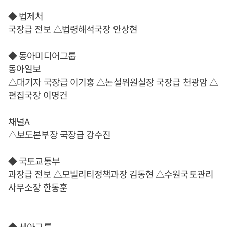
◆ 법제처
국장급 전보 △법령해석국장 안상현
◆ 동아미디어그룹
동아일보
△대기자 국장급 이기홍 △논설위원실장 국장급 천광암 △
편집국장 이명건
채널A
△보도본부장 국장급 강수진
◆ 국토교통부
과장급 전보 △모빌리티정책과장 김동현 △수원국토관리
사무소장 한동훈
◆ 세아그룹