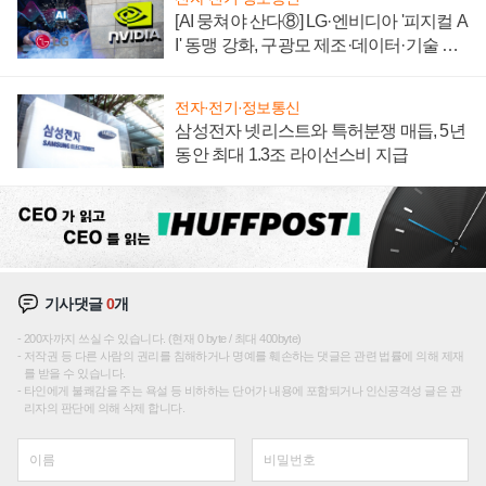
[AI 뭉쳐야 산다⑧] LG·엔비디아 '피지컬 A
I' 동맹 강화, 구광모 제조·데이터·기술 결
집해 종합 로보틱스 기업으로
전자·전기·정보통신
삼성전자 넷리스트와 특허분쟁 매듭, 5년
동안 최대 1.3조 라이선스비 지급
기사댓글
0
개
200자까지 쓰실 수 있습니다. (현재 0 byte / 최대 400byte)
저작권 등 다른 사람의 권리를 침해하거나 명예를 훼손하는 댓글은 관련 법률에 의해 제재
를 받을 수 있습니다.
타인에게 불쾌감을 주는 욕설 등 비하하는 단어가 내용에 포함되거나 인신공격성 글은 관
리자의 판단에 의해 삭제 합니다.