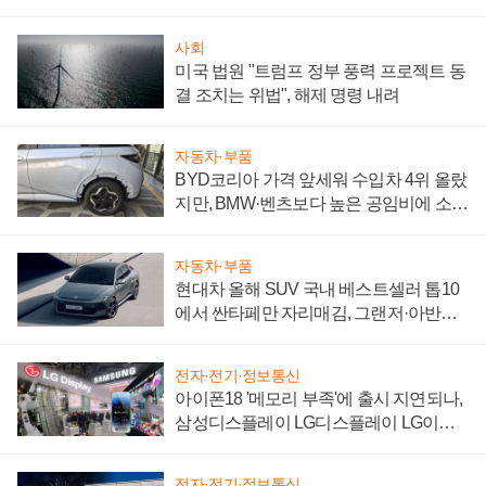
사회
미국 법원 "트럼프 정부 풍력 프로젝트 동
결 조치는 위법", 해제 명령 내려
자동차·부품
BYD코리아 가격 앞세워 수입차 4위 올랐
지만, BMW·벤츠보다 높은 공임비에 소비
자 불만 폭발
자동차·부품
현대차 올해 SUV 국내 베스트셀러 톱10
에서 싼타페만 자리매김, 그랜저·아반떼
'세단 쌍끌이'로 내수 방어
전자·전기·정보통신
아이폰18 '메모리 부족'에 출시 지연되나,
삼성디스플레이 LG디스플레이 LG이노
텍 '탈애플' 수익 다각화 속도
전자·전기·정보통신