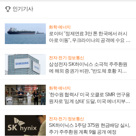
인기기사
화학·에너지
로이터 "정제연료 3만 톤 한국에서 러시
아로 이동", 우크라이나의 공격에 수요 늘
어
전자·전기·정보통신
삼성전자 SK하이닉스 소극적 주주환원
에 해외 증권가 비판, "반도체 호황 지속
성 의문"
화학·에너지
'한수원 협력사' 미국 오클로 SMR 연구용
원자로 '임계 상태' 도달, 미국 에너지부
"중요한 이정표"
전자·전기·정보통신
SK하이닉스 1주당 375원 현금배당 실시,
추가 주주환원 계획 9월 공개 예정