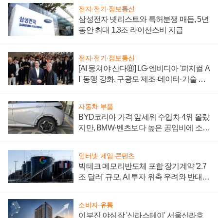
전자·전기·정보통신
삼성전자 넷리스트와 특허분쟁 매듭, 5년
동안 최대 1.3조 라이선스비 지급
전자·전기·정보통신
[AI 뭉쳐야 산다⑧] LG·엔비디아 '피지컬 A
I' 동맹 강화, 구광모 제조·데이터·기술 결
집해 종합 로보틱스 기업으로
자동차·부품
BYD코리아 가격 앞세워 수입차 4위 올랐
지만, BMW·벤츠보다 높은 공임비에 소비
자 불만 폭발
인터넷·게임·콘텐츠
빅테크 메모리반도체 포함 장기계약 '2.7
조 달러' 규모, AI 투자 위축 우려와 반대
신호
소비자·유통
이부진 야심작 '신라스테이' 서울신라호