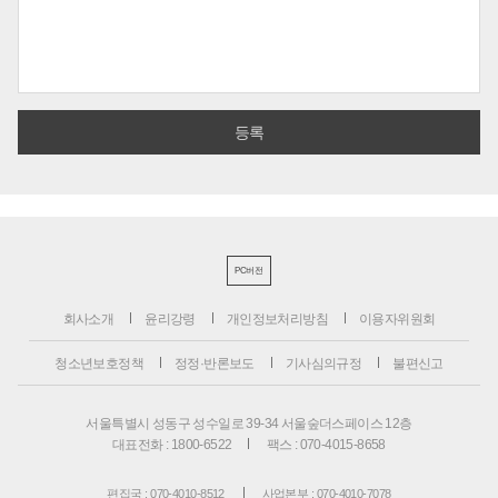
PC버전
회사소개
윤리강령
개인정보처리방침
이용자위원회
청소년보호정책
정정·반론보도
기사심의규정
불편신고
서울특별시 성동구 성수일로 39-34 서울숲더스페이스 12층
대표전화 : 1800-6522
팩스 : 070-4015-8658
편집국 : 070-4010-8512
사업본부 : 070-4010-7078