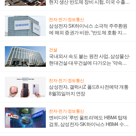
현지 생산 반도체 장비 시험, 미국 수출통
제 대비"
전자·전기·정보통신
삼성전자 SK하이닉스 소극적 주주환원
에 해외 증권가 비판, "반도체 호황 지속
성 의문"
건설
국내외서 속도 붙는 원전 사업, 삼성물산·
현대건설·대우건설에 다가오는 '약속의
시간'
전자·전기·정보통신
삼성전자, 갤럭시Z 폴드8 사전예약 개통
8월31일까지 연장
전자·전기·정보통신
엔비디아 '루빈 울트라'에도 HBM4 탑재
검토, 삼성전자·SK하이닉스 HBM4 수율
에 주도권 갈린다