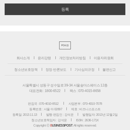
PC버전
회사소개
윤리강령
개인정보처리방침
이용자위원회
청소년보호정책
정정·반론보도
기사심의규정
불편신고
서울특별시 성동구 성수일로 39-34 서울숲더스페이스 12층
대표전화 : 1800-6522
팩스 : 070-4015-8658
편집국 : 070-4010-8512
사업본부 : 070-4010-7078
등록번호 : 서울 아 02897
제호 : 비즈니스포스트
등록일: 2013.11.13
발행·편집인 : 강석운
발행일자: 2013년 12월 2일
청소년보호책임자 : 강석운
ISSN : 2636-171X
Copyright ⓒ
B
USINESSPOST
. All rights reserved.