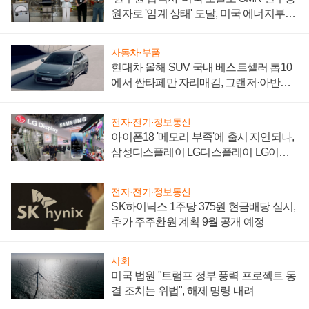
원자로 '임계 상태' 도달, 미국 에너지부
"중요한 이정표"
자동차·부품
현대차 올해 SUV 국내 베스트셀러 톱10
에서 싼타페만 자리매김, 그랜저·아반떼
'세단 쌍끌이'로 내수 방어
전자·전기·정보통신
아이폰18 '메모리 부족'에 출시 지연되나,
삼성디스플레이 LG디스플레이 LG이노
텍 '탈애플' 수익 다각화 속도
전자·전기·정보통신
SK하이닉스 1주당 375원 현금배당 실시,
추가 주주환원 계획 9월 공개 예정
사회
미국 법원 "트럼프 정부 풍력 프로젝트 동
결 조치는 위법", 해제 명령 내려