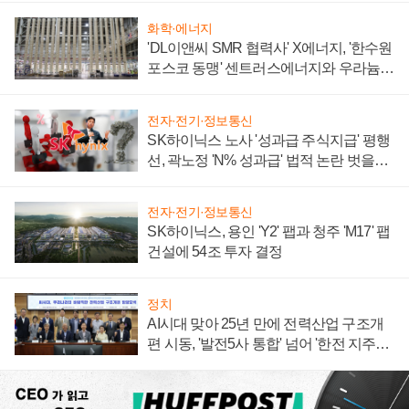
화학·에너지
'DL이앤씨 SMR 협력사' X에너지, '한수원
포스코 동맹' 센트러스에너지와 우라늄
계약 체결
전자·전기·정보통신
SK하이닉스 노사 '성과급 주식지급' 평행
선, 곽노정 'N% 성과급' 법적 논란 벗을지
주목
전자·전기·정보통신
SK하이닉스, 용인 'Y2' 팹과 청주 'M17' 팹
건설에 54조 투자 결정
정치
AI시대 맞아 25년 만에 전력산업 구조개
편 시동, '발전5사 통합' 넘어 '한전 지주사'
재편론도