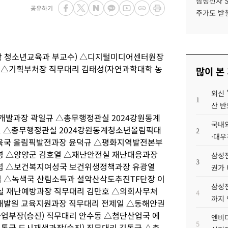
삼성전자 
공유하기
주가도 받칠
 청소년교육과 부교수) △디지털미디어센터원장
 △기획부처장 직무대리 김태성(자연과학대학 농
많이 본
외신 
1
산 반
개발과장 곽일규 △총무행정관실 2024강원동계
국내외
 △총무행정관실 2024강원동계청소년올림픽대
2
·대우
육국 올림픽발전과장 윤덕규 △평화지역발전본부
영 △양양군 김호열 △재난안전실 재난대응과장
삼성전
3
섭 △보건복지여성국 보건위생정책과장 유광열
권가 
 △녹색국 산림소득과 설악산삭도추진TF단장 이
삼성전
실 재난예방과장 직무대리 김만호 △의회사무처
4
까지
개발원 교육지원과장 직무대리 전제일 △동해안권
부장(승진) 직무대리 안수동 △첨단산업국 에
엔비디
5
교통국 도시재생과장(승진) 직무대리 김동균 △총