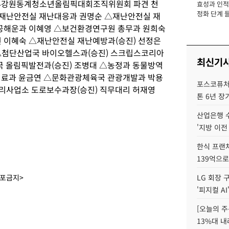
24강원동계청소년올림픽대회조직위원회 파견 천
효성과 인적 
장
정화 단계 들
재난안전실 재난대응과 권명순 △재난안전실 재
공해운과 이혜영 △보건환경연구원 총무과 원희숙
이혜숙 △재난안전실 재난예방과(승진) 선정은
△첨단산업국 바이오헬스과(승진) 스크립스코리아
최신기
 올림픽발전과(승진) 조병대 △농정과 동물방역
의료과 윤금연 △문화관광체육국 관광개발과 박용
포스코퓨처엠
리사업소 도로보수과장(승진) 직무대리 허재영
톤 6년 장
산업은행 
'지방 이전
한식 프랜
139억으로
배포금지>
LG 회장 
'피지컬 AI
[오늘의 주
13%대 내