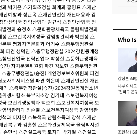
성전자
과 박기은 △기획조정실 회계과 홍명표 △재난
재난예방과 정관옥 △재난안전실 재난대응과 김
첨단산업국 전략산업과 김규식 △첨단산업국 전
픽발전과 송정호 △문화관광체육국 올림픽발전과
혜정 △보건복지여성국 감염병관리과 박현정 △
Who Is
전본부 평화지역문화과 어기수 △총무행정관실
 파견 성덕진 △총무행정관실 2024강원동계청
△첨단산업국 전략산업과 박정실 △문화관광체육
승진) 자치분권위원회 파견 김보현 △총무행정관
은 △총무행정관실(승진) 개인정보보호위원회 파견
강정훈 iM
원도사회서비스원 파견 최은미 △재난안전실 재난
내부 이해도
재익 △총무행정관실(승진) 2024강원동계청소년
'전국구 은행
물위생시험소 북부지소장 김기태 △보건복지여성
년]
성국 보건위생정책과 백춘희 △보건복지여성국 보
감염병관리과 최순열 △보건복지여성국 감염병관
책과 이자영 △녹색국 산림소득과 장석 △재난
 재난복구과 김흥철 △문화관광체육국 올림픽시설
 손만식 △건설교통국 토지과 박기철 △건설교
조현상 HS