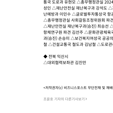
통국 도로과 유현모 △총무행정관실 20
성인 △재난안전실 재난복구과 강석도 △
난예방과 이민수 △글로벌투자통상국 항
△총무행정관실 사회갈등조정위원회 파견 
△재난안전실 재난복구과(승진) 최승선 
항체연구원 파견 김선주 △문화관광체육국
과(승진) 손승미 △보건복지여성국 공공
철 △건설교통국 철도과 김남철 △도로관
◆ 전북 익산시
△대외협력보좌관 김진만
<저작권자(c) 비즈니스포스트 무단전재 및 재
조윤호 기자의 다른기사보기