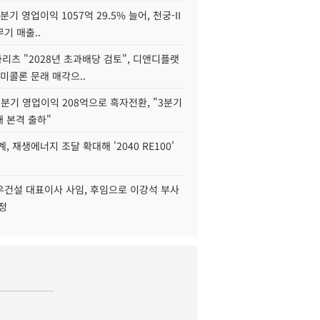
2분기 영업이익 1057억 29.5% 늘어, 천궁-II
기 매출..
화리츠 "2028년 초과배당 검토", 디앤디플랫
미콜론 문래 매각으..
분기 영업이익 208억으로 흑자전환, "3분기
재 본격 출하"
, 재생에너지 조달 확대해 '2040 RE100'
우건설 대표이사 사임, 후임으로 이강석 부사
정