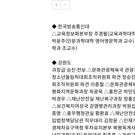
◆ 한국방송통신대
△교육정보화본부장 주경필(교육과학대학
박윤주(인문과학대학 영어영문학과 교수)
학과 조교수)
◆ 강원도
과장급 승진·전보 △문화관광체육국 관광
청소년올림픽대회조직위원회 파견 정승진
회조직위원회 파견 이종철 △문화관광체
평화지역문화과장 최광욱 △홍천군 박민
박경우 △재난안전실 재난복구과장 정홍
△보건복지여성국 감염병관리과장 박원섭
종명 △총무행정관실 황환효 △재난안전
입법정책담당관 직무대리 김정윤 △인재
경제자유구역청 투자유치본부 북평옥계사업
너지과장(승진) 직무대리 최종훈 △건설