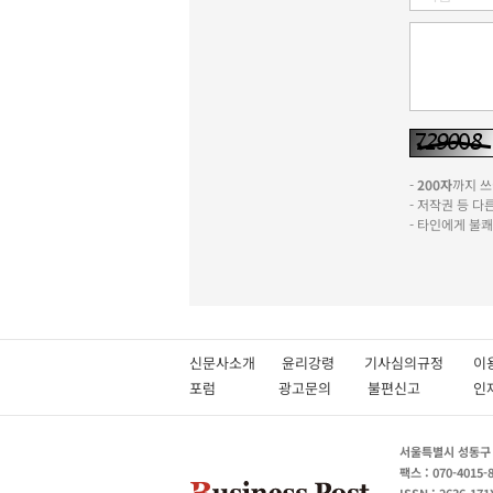
-
200자
까지 쓰실
- 저작권 등 
- 타인에게 불
신문사소개
윤리강령
기사심의규정
이
포럼
광고문의
불편신고
서울특별시 성동구 성
팩스 : 070-4015-
ISSN : 2636-171