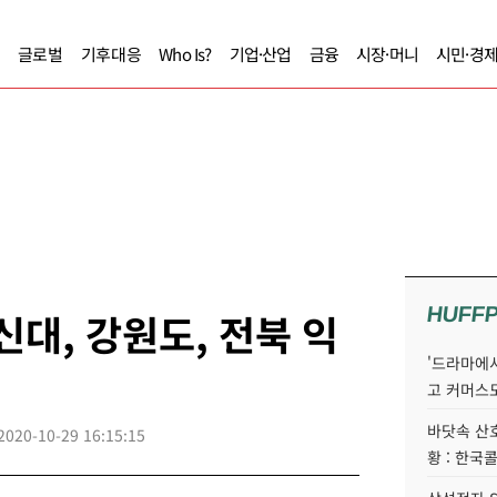
글로벌
기후대응
Who Is?
기업·산업
금융
시장·머니
시민·경
HUFF
신대, 강원도, 전북 익
'드라마에서
고 커머스
바닷속 산
2020-10-29 16:15:15
황 : 한국