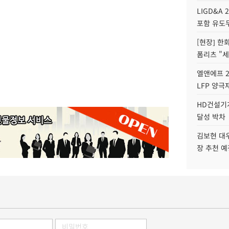
LIGD&A 
포함 유도무
[현장] 한
폼리츠 "세
엘앤에프 2
LFP 양극
HD건설기계
달성 박차
김보현 대
장 추천 예