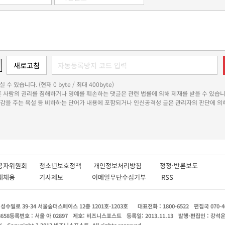
 수 있습니다. (현재 0 byte / 최대 400byte)
다른 사람의 권리를 침해하거나 명예를 훼손하는 댓글은 관련 법률에 의해 제재를 받을 수 있습니
쾌감을 주는 욕설 등 비하하는 단어가 내용에 포함되거나 인신공격성 글은 관리자의 판단에 의해
용자위원회
청소년보호정책
개인정보처리방침
정정·반론보도
인재채용
기사제보
이메일무단수집거부
RSS
수일로 39-34 서울숲더스페이스 12층 1201호-1203호
대표전화 : 1800-6522
편집국 070-4
8658
등록번호 : 서울 아 02897
제호: 비즈니스포스트
등록일: 2013.11.13
발행·편집인 : 강석
X
Copyright ? 2013 비즈니스포스트. All rights reserved.