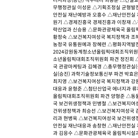
무행정관실 이성운 △기획조정실 균형발전
안전실 재난예방과 오흥수 △재난안전실 
원기 △경제진흥국 경제진흥과 이창재 △
략산업과 신승용 △문화관광체육국 올림
황정숙 △보건복지여성국 복지정책과 조
농정국 유통원예과 장혜련 △평화지역발
2024강원동계청소년올림픽대회조직위원회
소년올림픽대회조직위원회 파견 정진회 
국 관광마케팅과 김혜경 △총무행정관실(
실(승진) 과학기술정보통신부 파견 박효
최지영 △보건복지여성국 복지정책과 강
대응과 윤형준 △첨단산업국 에너지과 류
올림픽대회조직위원회 파견 양형준 △동
국 보건위생정책과 민병철 △보건복지여
건위생정책과 최승선 △보건복지여성국 
리과 현병욱 △보건복지여성국 보건위생정
안전실 재난대응과 송창현 △재난안전실
과 김응수 △문화관광체육국 올림픽시설과