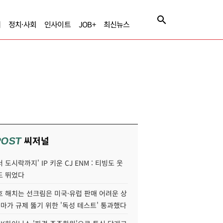
제
정치·사회
인사이트
JOB+
최신뉴스
씨저널
POST
 도시락까지' IP 키운 CJ ENM : 티빙도 웃
도 뛰었다
호 해치는 선크림은 미국·유럽 판매 어려운 상
콜마가 규제 뚫기 위한 '독성 테스트' 통과했다