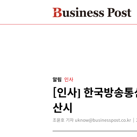
알림
인사
[인사] 한국방송통
산시
조윤호 기자 uknow@businesspost.co.kr