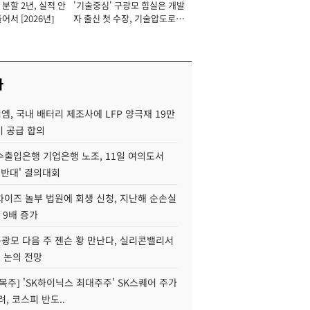
분할 2년, 실적 안
'기술중심' 구광모 힘실은 개발
이사 사장
어서 [2026년]
자 출신 첫 수장, 기술압도로
경쟁력 확보 사활 [2026년]
사
, 국내 배터리 제조사에 LFP 양극재 19만
기 공급 합의
수출입은행 기업은행 노조, 11일 여의도서
 반대' 결의대회
차이즈 놀부 법원에 회생 신청, 지난해 순손실
 9배 증가
구광모 다음 주 젠슨 황 만난다, 실리콘밸리서
' 논의 전망
목주] 'SK하이닉스 최대주주' SK스퀘어 주가
려, 코스피 반도..