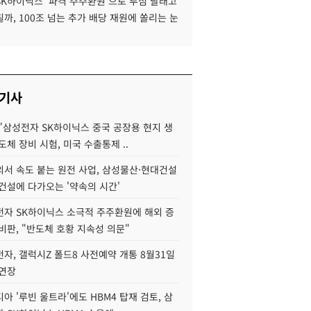
SK하이닉스 '파격 주주환원'으로 투심 달래고
까, 100조 넘는 추가 배당 재원에 쏠리는 눈
 기사
"삼성전자 SK하이닉스 중국 공장용 현지 생
도체 장비 시험, 미국 수출통제 ..
서 속도 붙는 원전 사업, 삼성물산·현대건설
건설에 다가오는 '약속의 시간'
자 SK하이닉스 소극적 주주환원에 해외 증
비판, "반도체 호황 지속성 의문"
자, 갤럭시Z 폴드8 사전예약 개통 8월31일
 연장
아 '루빈 울트라'에도 HBM4 탑재 검토, 삼