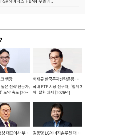
·SK하이닉스 HBM4 수율에..
?
뱅크 행장
배재규 한국투자신탁운용 대
 높은 전략 전문가,
국내 ETF 시장 선구자, '업계 3
표이사 사장
' 도약 속도 [2026
위' 탈환 과제 [2026년]
효성 대표이사 부회
김동명 LG에너지솔루션 대표