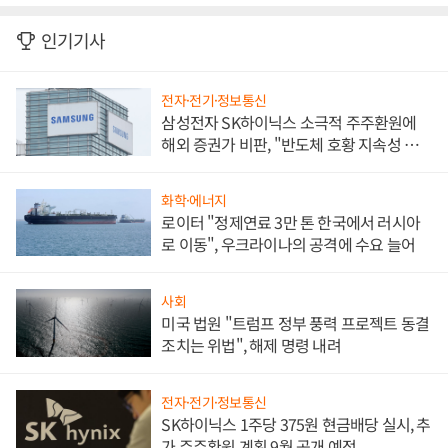
인기기사
전자·전기·정보통신
삼성전자 SK하이닉스 소극적 주주환원에
해외 증권가 비판, "반도체 호황 지속성 의
문"
화학·에너지
로이터 "정제연료 3만 톤 한국에서 러시아
로 이동", 우크라이나의 공격에 수요 늘어
사회
미국 법원 "트럼프 정부 풍력 프로젝트 동결
조치는 위법", 해제 명령 내려
전자·전기·정보통신
SK하이닉스 1주당 375원 현금배당 실시, 추
가 주주환원 계획 9월 공개 예정