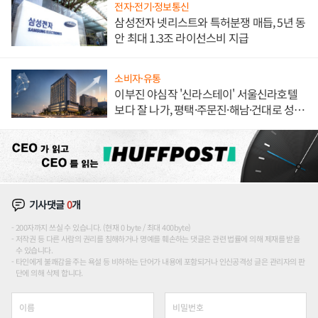
전자·전기·정보통신
삼성전자 넷리스트와 특허분쟁 매듭, 5년 동
안 최대 1.3조 라이선스비 지급
소비자·유통
이부진 야심작 '신라스테이' 서울신라호텔
보다 잘 나가, 평택·주문진·해남·건대로 성
장판 더 넓힌다
기사댓글
0
개
200자까지 쓰실 수 있습니다. (현재 0 byte / 최대 400byte)
저작권 등 다른 사람의 권리를 침해하거나 명예를 훼손하는 댓글은 관련 법률에 의해 제재를 받을
수 있습니다.
타인에게 불쾌감을 주는 욕설 등 비하하는 단어가 내용에 포함되거나 인신공격성 글은 관리자의 판
단에 의해 삭제 합니다.