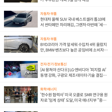
자동차·부품
현대차 올해 SUV 국내 베스트셀러 톱10에
서 싼타페만 자리매김, 그랜저·아반떼 '세단
쌍끌이'로 내수 방어
자동차·부품
BYD코리아 가격 앞세워 수입차 4위 올랐지
만, BMW·벤츠보다 높은 공임비에 소비자
불만 폭발
전자·전기·정보통신
[AI 뭉쳐야 산다⑧] LG·엔비디아 '피지컬 AI'
동맹 강화, 구광모 제조·데이터·기술 결집
해 종합 로보틱스 기업으로
화학·에너지
'한수원 협력사' 미국 오클로 SMR 연구용 원
자로 '임계 상태' 도달, 미국 에너지부 "중요
한 이정표"