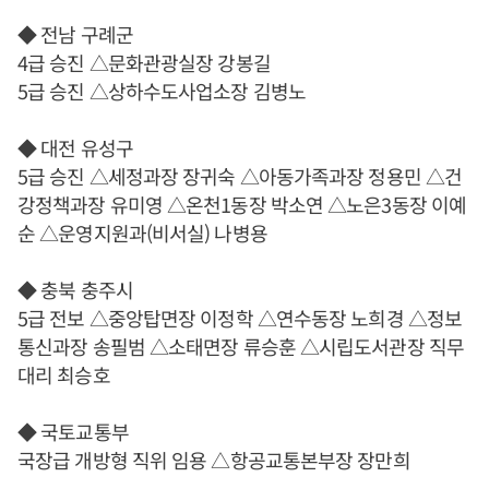
◆ 전남 구례군
4급 승진 △문화관광실장 강봉길
5급 승진 △상하수도사업소장 김병노
◆ 대전 유성구
5급 승진 △세정과장 장귀숙 △아동가족과장 정용민 △건
강정책과장 유미영 △온천1동장 박소연 △노은3동장 이예
순 △운영지원과(비서실) 나병용
◆ 충북 충주시
5급 전보 △중앙탑면장 이정학 △연수동장 노희경 △정보
통신과장 송필범 △소태면장 류승훈 △시립도서관장 직무
대리 최승호
◆ 국토교통부
국장급 개방형 직위 임용 △항공교통본부장 장만희