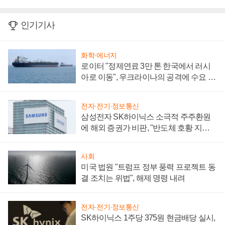
인기기사
화학·에너지
로이터 "정제연료 3만 톤 한국에서 러시
아로 이동", 우크라이나의 공격에 수요 늘
어
전자·전기·정보통신
삼성전자 SK하이닉스 소극적 주주환원
에 해외 증권가 비판, "반도체 호황 지속
성 의문"
사회
미국 법원 "트럼프 정부 풍력 프로젝트 동
결 조치는 위법", 해제 명령 내려
전자·전기·정보통신
SK하이닉스 1주당 375원 현금배당 실시,