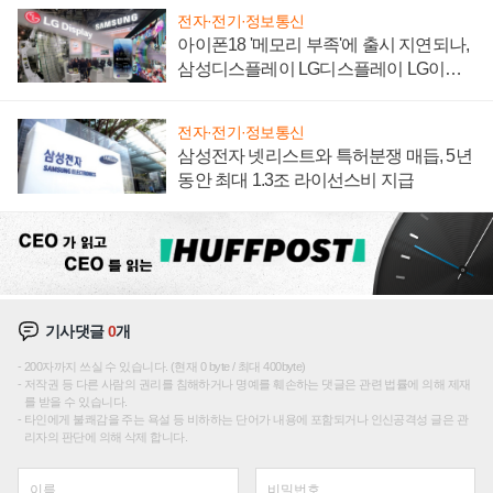
전자·전기·정보통신
아이폰18 '메모리 부족'에 출시 지연되나,
삼성디스플레이 LG디스플레이 LG이노
텍 '탈애플' 수익 다각화 속도
전자·전기·정보통신
삼성전자 넷리스트와 특허분쟁 매듭, 5년
동안 최대 1.3조 라이선스비 지급
기사댓글
0
개
200자까지 쓰실 수 있습니다. (현재 0 byte / 최대 400byte)
저작권 등 다른 사람의 권리를 침해하거나 명예를 훼손하는 댓글은 관련 법률에 의해 제재
를 받을 수 있습니다.
타인에게 불쾌감을 주는 욕설 등 비하하는 단어가 내용에 포함되거나 인신공격성 글은 관
리자의 판단에 의해 삭제 합니다.