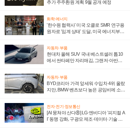
추가 주주환원 계획 9월 공개 예정
화학·에너지
'한수원 협력사' 미국 오클로 SMR 연구용
원자로 '임계 상태' 도달, 미국 에너지부
"중요한 이정표"
자동차·부품
현대차 올해 SUV 국내 베스트셀러 톱10
에서 싼타페만 자리매김, 그랜저·아반떼
'세단 쌍끌이'로 내수 방어
자동차·부품
BYD코리아 가격 앞세워 수입차 4위 올랐
지만, BMW·벤츠보다 높은 공임비에 소비
자 불만 폭발
전자·전기·정보통신
[AI 뭉쳐야 산다⑧] LG·엔비디아 '피지컬 A
I' 동맹 강화, 구광모 제조·데이터·기술 결
집해 종합 로보틱스 기업으로