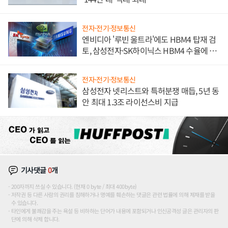
전자·전기·정보통신
엔비디아 '루빈 울트라'에도 HBM4 탑재 검
토, 삼성전자·SK하이닉스 HBM4 수율에 주
도권 갈린다
전자·전기·정보통신
삼성전자 넷리스트와 특허분쟁 매듭, 5년 동
안 최대 1.3조 라이선스비 지급
기사댓글
0
개
200자까지 쓰실 수 있습니다. (현재 0 byte / 최대 400byte)
저작권 등 다른 사람의 권리를 침해하거나 명예를 훼손하는 댓글은 관련 법률에 의해 제재를 받을
수 있습니다.
타인에게 불쾌감을 주는 욕설 등 비하하는 단어가 내용에 포함되거나 인신공격성 글은 관리자의 판
단에 의해 삭제 합니다.