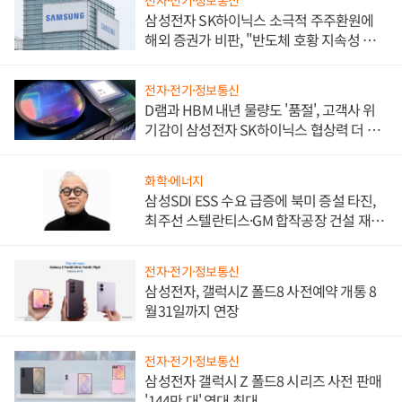
삼성전자 SK하이닉스 소극적 주주환원에
해외 증권가 비판, "반도체 호황 지속성 의
문"
전자·전기·정보통신
D램과 HBM 내년 물량도 '품절', 고객사 위
기감이 삼성전자 SK하이닉스 협상력 더 키
워
화학·에너지
삼성SDI ESS 수요 급증에 북미 증설 타진,
최주선 스텔란티스·GM 합작공장 건설 재추
진하나
전자·전기·정보통신
삼성전자, 갤럭시Z 폴드8 사전예약 개통 8
월31일까지 연장
전자·전기·정보통신
삼성전자 갤럭시 Z 폴드8 시리즈 사전 판매
'144만 대' 역대 최대