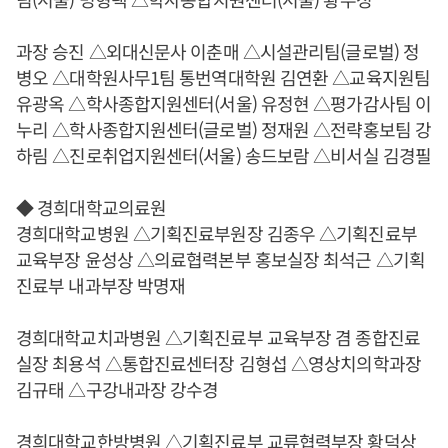
과장 승진 △외대신문사 이춘매 △시설관리팀(글로벌) 정
병오 △대학원사무1팀 통번역대학원 김연환 △교육지원팀
유광옥 △학사종합지원센터(서울) 유정현 △평가감사팀 이
누리 △학사종합지원센터(글로벌) 정재원 △전략홍보팀 강
하림 △진로취업지원센터(서울) 송드보람 △비서실 김경필
◆ 경희대학교의료원
경희대학교병원 △기획진료부원장 김종우 △기획진료부
교육부장 윤성상 △의료협력본부 홍보실장 최석근 △기획
진료부 내과부장 박명재
경희대학교치과병원 △기획진료부 교육부장 겸 종합진료
실장 최용석 △통합진료센터장 김형섭 △영상치의학과장
김규태 △구강내과장 강수경
경희대학교한방병원 △기획진료부 교류협력부장 황덕상