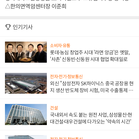
△한의면역암센터장 이준희
인기기사
소비자·유통
롯데·농심 창업주 시대 '라면 앙금'은 옛말,
'사촌' 신동빈·신동원 시대 협업 확대일로
전자·전기·정보통신
외신 "삼성전자 SK하이닉스 중국 공장용 현
지 생산 반도체 장비 시험, 미국 수출통제 대
비"
건설
국내외서 속도 붙는 원전 사업, 삼성물산·현
대건설·대우건설에 다가오는 '약속의 시간'
전자·전기·정보통신