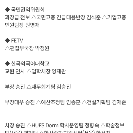
◆ 국민권익위원회
과장급 전보 △국민고충 긴급대응반장 김석준 △기업고충
민원팀장 원영재
◆ FETV
△편집부국장 박정원
◆ 한국외국어대학교
교원 인사 △입학처장 양재완
부장 승진 △재무회계팀 김승진
부장대우 승진 △예산조정팀 임종훈 △건설기획팀 김재준
차장 승진 △HUFS Dorm 학사운영팀 정향숙 △학술정보
팀(서울) 명형택 △학사종합지원센터(서울) 황우정