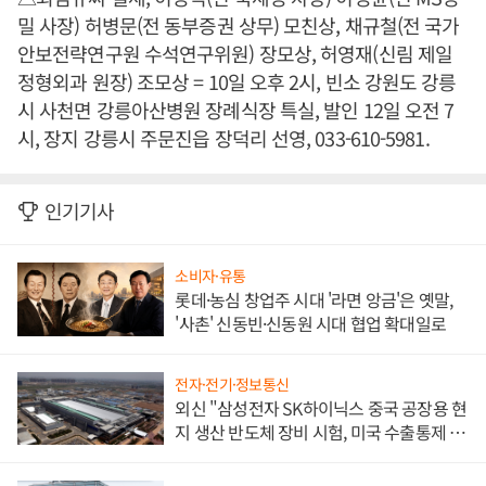
밀 사장) 허병문(전 동부증권 상무) 모친상, 채규철(전 국가
안보전략연구원 수석연구위원) 장모상, 허영재(신림 제일
정형외과 원장) 조모상 = 10일 오후 2시, 빈소 강원도 강릉
시 사천면 강릉아산병원 장례식장 특실, 발인 12일 오전 7
시, 장지 강릉시 주문진읍 장덕리 선영, 033-610-5981.
인기기사
소비자·유통
롯데·농심 창업주 시대 '라면 앙금'은 옛말,
'사촌' 신동빈·신동원 시대 협업 확대일로
전자·전기·정보통신
외신 "삼성전자 SK하이닉스 중국 공장용 현
지 생산 반도체 장비 시험, 미국 수출통제 대
비"