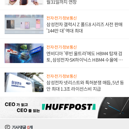
월31일까지 연장
전자·전기·정보통신
삼성전자 갤럭시 Z 폴드8 시리즈 사전 판매
'144만 대' 역대 최대
전자·전기·정보통신
엔비디아 '루빈 울트라'에도 HBM4 탑재 검
토, 삼성전자·SK하이닉스 HBM4 수율에 주
도권 갈린다
전자·전기·정보통신
삼성전자 넷리스트와 특허분쟁 매듭, 5년 동
안 최대 1.3조 라이선스비 지급
기사댓글
0
개