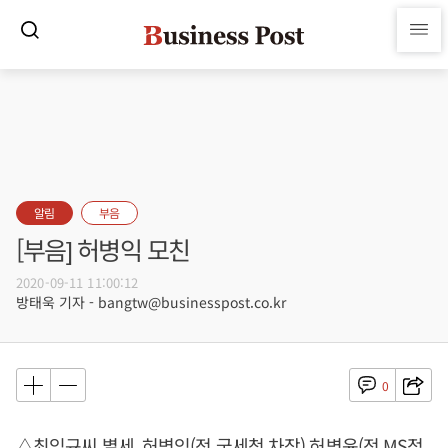
알림
부음
[부음] 허병익 모친
2020-09-11 11:00:12
방태욱 기자 - bangtw@businesspost.co.kr
0
△최임규씨 별세, 허병익(전 국세청 차장) 허병윤(전 MS정