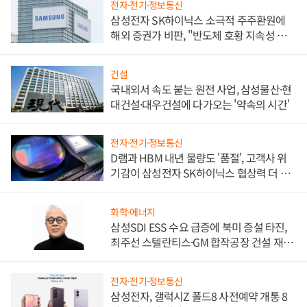
전자·전기·정보통신
삼성전자 SK하이닉스 소극적 주주환원에
해외 증권가 비판, "반도체 호황 지속성 의
문"
건설
국내외서 속도 붙는 원전 사업, 삼성물산·현
대건설·대우건설에 다가오는 '약속의 시간'
전자·전기·정보통신
D램과 HBM 내년 물량도 '품절', 고객사 위
기감이 삼성전자 SK하이닉스 협상력 더 키
워
화학·에너지
삼성SDI ESS 수요 급증에 북미 증설 타진,
최주선 스텔란티스·GM 합작공장 건설 재추
진하나
전자·전기·정보통신
삼성전자, 갤럭시Z 폴드8 사전예약 개통 8