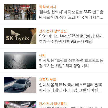
화학·에너지
'한수원 협력사' 미국 오클로 SMR 연구용
원자로 '임계 상태' 도달, 미국 에너지부
"중요한 이정표"
전자·전기·정보통신
SK하이닉스 1주당 375원 현금배당 실시,
추가 주주환원 계획 9월 공개 예정
사회
미국 법원 "트럼프 정부 풍력 프로젝트 동
결 조치는 위법", 해제 명령 내려
자동차·부품
현대차 올해 SUV 국내 베스트셀러 톱10
에서 싼타페만 자리매김, 그랜저·아반떼
'세단 쌍끌이'로 내수 방어
전자·전기·정보통신