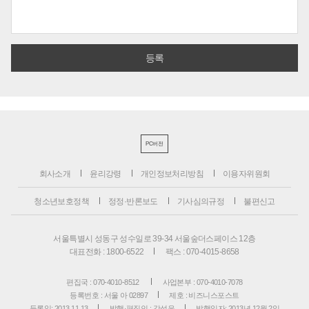
PC버전
회사소개
윤리강령
개인정보처리방침
이용자위원회
청소년보호정책
정정·반론보도
기사심의규정
불편신고
서울특별시 성동구 성수일로 39-34 서울숲더스페이스 12층
대표전화 : 1800-6522
팩스 : 070-4015-8658
편집국 : 070-4010-8512
사업본부 : 070-4010-7078
등록번호 : 서울 아 02897
제호 : 비즈니스포스트
등록일: 2013.11.13
발행·편집인 : 강석운
발행일자: 2013년 12월 2일