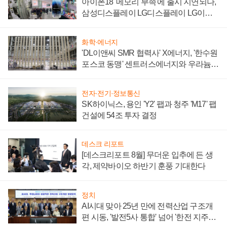
아이폰18 '메모리 부족'에 출시 지연되나,
삼성디스플레이 LG디스플레이 LG이노
텍 '탈애플' 수익 다각화 속도
화학·에너지
'DL이앤씨 SMR 협력사' X에너지, '한수원
포스코 동맹' 센트러스에너지와 우라늄
계약 체결
전자·전기·정보통신
SK하이닉스, 용인 'Y2' 팹과 청주 'M17' 팹
건설에 54조 투자 결정
데스크 리포트
[데스크리포트 8월] 무더운 입추에 든 생
각, 제약바이오 하반기 훈풍 기대한다
정치
AI시대 맞아 25년 만에 전력산업 구조개
편 시동, '발전5사 통합' 넘어 '한전 지주사'