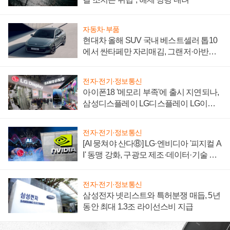
자동차·부품
현대차 올해 SUV 국내 베스트셀러 톱10
에서 싼타페만 자리매김, 그랜저·아반떼
'세단 쌍끌이'로 내수 방어
전자·전기·정보통신
아이폰18 '메모리 부족'에 출시 지연되나,
삼성디스플레이 LG디스플레이 LG이노
텍 '탈애플' 수익 다각화 속도
전자·전기·정보통신
[AI 뭉쳐야 산다⑧] LG·엔비디아 '피지컬 A
I' 동맹 강화, 구광모 제조·데이터·기술 결
집해 종합 로보틱스 기업으로
전자·전기·정보통신
삼성전자 넷리스트와 특허분쟁 매듭, 5년
동안 최대 1.3조 라이선스비 지급