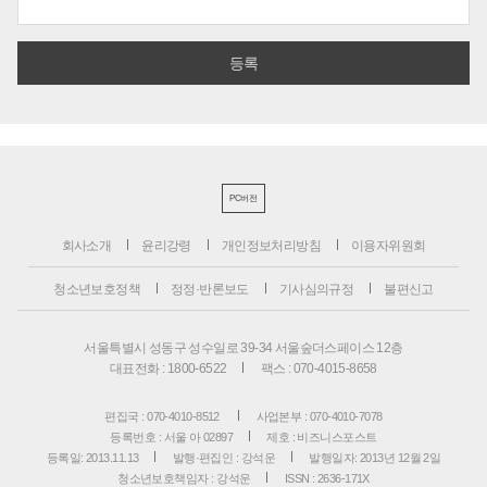
PC버전
회사소개
윤리강령
개인정보처리방침
이용자위원회
청소년보호정책
정정·반론보도
기사심의규정
불편신고
서울특별시 성동구 성수일로 39-34 서울숲더스페이스 12층
대표전화 : 1800-6522
팩스 : 070-4015-8658
편집국 : 070-4010-8512
사업본부 : 070-4010-7078
등록번호 : 서울 아 02897
제호 : 비즈니스포스트
등록일: 2013.11.13
발행·편집인 : 강석운
발행일자: 2013년 12월 2일
청소년보호책임자 : 강석운
ISSN : 2636-171X