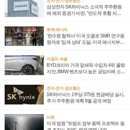
전자·전기·정보통신
삼성전자 SK하이닉스 소극적 주주환원
에 해외 증권가 비판, "반도체 호황 지속
성 의문"
화학·에너지
'한수원 협력사' 미국 오클로 SMR 연구용
원자로 '임계 상태' 도달, 미국 에너지부
"중요한 이정표"
자동차·부품
BYD코리아 가격 앞세워 수입차 4위 올랐
지만, BMW·벤츠보다 높은 공임비에 소비
자 불만 폭발
전자·전기·정보통신
SK하이닉스 1주당 375원 현금배당 실시,
추가 주주환원 계획 9월 공개 예정
사회
미국 법원 "트럼프 정부 풍력 프로젝트 동
결 조치는 위법", 해제 명령 내려