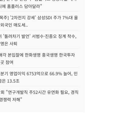
니에 홈플러스 담아달라"
목주] '2차전지 강세' 삼성SDI 주가 7%대 올
 외국인 매도세..
 '돌려차기 발언' 서범수·진종오 징계 착수,
2명은 사퇴
 매각 본입찰에 한화생명 흥국생명 한국투자
3곳 참여
분기 영업이익 6753억으로 66.9% 늘어, 민
은 13.5조
회 "연구개발직 주52시간 유연화 필요, 경직
경쟁력 저해"