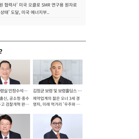
원 협력사' 미국 오클로 SMR 연구용 원자로
 상태' 도달, 미국 에너지부..
?
통령실 민정수석비
김정균 보령 및 보령홀딩스 대
 출신, 공소청·중수
제약업계의 젊은 오너 3세 경
표이사 사장
두고 검찰개혁 완수
영자, 미래 먹거리 '우주와 헬
년]
스케어' 공들여 [2026년]