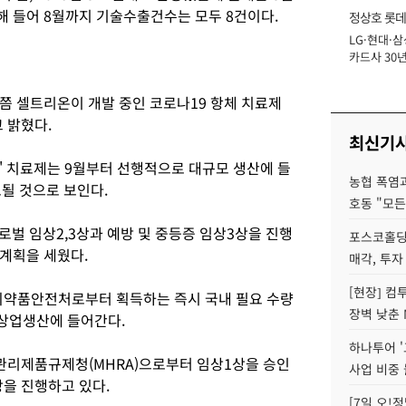
올해 들어 8월까지 기술수출건수는 모두 8건이다.
정상호 롯데
LG·현대·삼
장
카드사 30년
에 '초집중' 
쯤 셀트리온이 개발 중인 코로나19 항체 치료제
 밝혔다.
최신기
' 치료제는 9월부터 선행적으로 대규모 생산에 들
농협 폭염과
될 것으로 보인다.
호동 "모든
벌 임상2,3상과 예방 및 중등증 임상3상을 진행
포스코홀딩
 계획을 세웠다.
매각, 투자
[현장] 컴
품의약품안전처로부터 획득하는 즉시 국내 필요 수량
장벽 낮춘 
상업생산에 들어간다.
하나투어 '
관리제품규제청(MHRA)으로부터 임상1상을 승인
사업 비중 
을 진행하고 있다.
[7일 오!