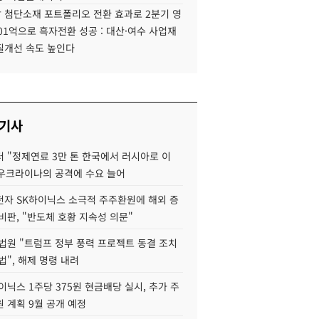
 첨단소재 포트폴리오 전환 효과로 2분기 영
01억으로 흑자전환 성공 : 대산·여수 사업재
질개선 속도 높인다
 기사
 "정제연료 3만 톤 한국에서 러시아로 이
 우크라이나의 공격에 수요 늘어
자 SK하이닉스 소극적 주주환원에 해외 증
비판, "반도체 호황 지속성 의문"
법원 "트럼프 정부 풍력 프로젝트 동결 조치
법", 해제 명령 내려
이닉스 1주당 375원 현금배당 실시, 추가 주
 계획 9월 공개 예정