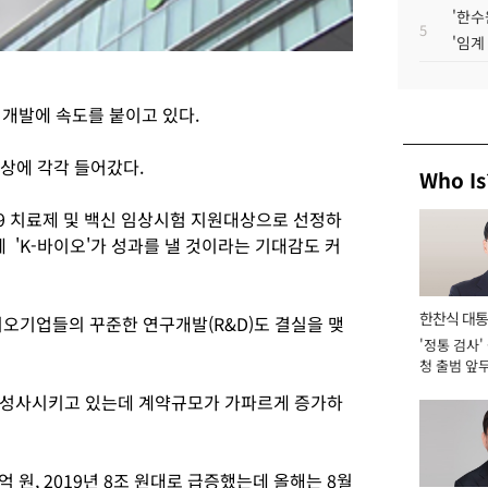
'한수
5
'임계
 개발에 속도를 붙이고 있다.
상에 각각 들어갔다.
Who Is
19 치료제 및 백신 임상시험 지원대상으로 선정하
에 'K-바이오'가 성과를 낼 것이라는 기대감도 커
한찬식 대
이오기업들의 꾸준한 연구개발(R&D)도 결실을 맺
'정통 검사'
서관
청 출범 앞
맡아 [2026
 성사시키고 있는데 계약규모가 가파르게 증가하
천억 원, 2019년 8조 원대로 급증했는데 올해는 8월