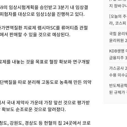
지 장바구
59의 임상시험계획을 승인받고 3분기 내 임상결
피험자를 대상으로 임상1상을 진행하고 있다.
[오늘의 주
라, 코스피
자가면역질환 치료제 램시마SC를 류머티즘 관절
국힘 윤리위
에서 판매할 수 있을 것으로 예상된다.
윤리위원 
KDB생명
금융지주 
치료제를 내놓는 것을 목표로 혈장 확보와 연구개발
가스공사 2
수용 미수금
단백질을 따로 분리해 고동도로 농축해 만든 의약
반도체공학
된 규제가 
에서 국내 제약사 가운데 가장 앞선 것으로 평가받
장 확보도 순조로운 것으로 알려졌다.
도, 강원도, 경상도 등 헌혈의 집 24곳에서 코로