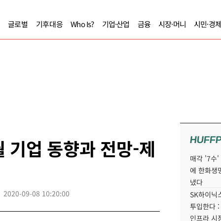
글로벌
기후대응
Who Is?
기업·산업
금융
시장·머니
시민·경
HUFF
월 기업 동향과 전망-제
매각 '7수
에 한화생
냈다
2020-09-08 10:20:00
SK하이닉스
투입한다 :
인프라 시