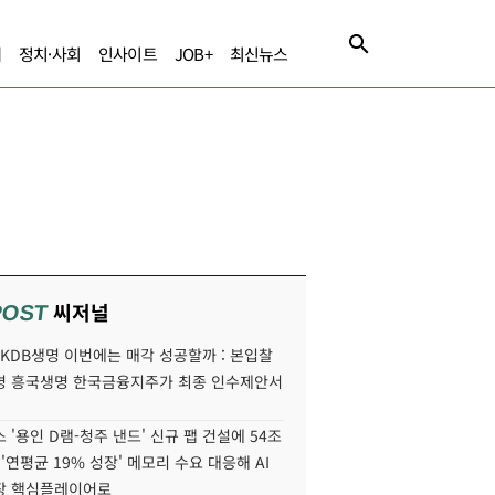
제
정치·사회
인사이트
JOB+
최신뉴스
씨저널
POST
' KDB생명 이번에는 매각 성공할까 : 본입찰
명 흥국생명 한국금융지주가 최종 인수제안서
 '용인 D램-청주 낸드' 신규 팹 건설에 54조
 '연평균 19% 성장' 메모리 수요 대응해 AI
장 핵심플레이어로