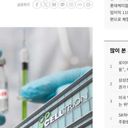
공유하기
롯데케미칼
업이익 11
편으로 체
많이 본
로이터
1
동",
삼성전
2
권가 
미국 
3
는 위
SK하
4
주환원