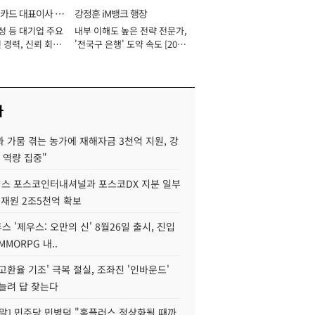
카드 대표이사 사
강정훈 iM뱅크 행장
성 등 대기업 주요
내부 이해도 높은 전략 전문가,
 경력, 신뢰 회복
'전국구 은행' 도약 속도 [2026
[2026년]
년]
사
 가뭄 겪는 농가에 재해자금 3천억 지원, 강
 역량 집중"
스 포스코인터내셔널과 포스코DX 지분 일부
 재원 2조5천억 확보
투스 '제우스: 오만의 신' 8월26일 출시, 진입
MMORPG 내..
고환율 기조' 극복 절실, 조좌진 '인바운드'
늘려 답 찾는다
정말] 민주당 민병덕 "홈플러스 정상화될 때까