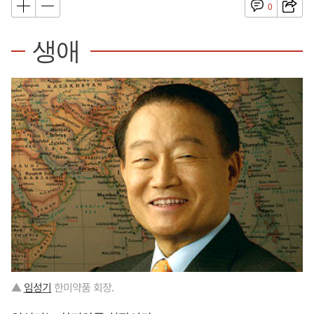
0
생애
▲
임성기
한미약품 회장.