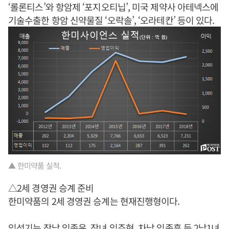
‘롤론티스’와 항암제 ‘포지오티닙’, 미국 제약사 아테넥스에
기술수출한 항암 신약물질 ‘오락솔’, ‘오라테칸’ 등이 있다.
▲ 한미약품 실적.
△2세 경영권 승계 준비
한미약품의 2세 경영권 승계는 현재진행형이다.
임성기
는 장남 임종윤, 장녀 임주현, 차남 임종훈 등 2남1녀