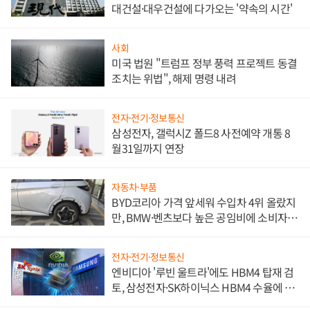
대건설·대우건설에 다가오는 '약속의 시간'
사회
미국 법원 "트럼프 정부 풍력 프로젝트 동결
조치는 위법", 해제 명령 내려
전자·전기·정보통신
삼성전자, 갤럭시Z 폴드8 사전예약 개통 8
월31일까지 연장
자동차·부품
BYD코리아 가격 앞세워 수입차 4위 올랐지
만, BMW·벤츠보다 높은 공임비에 소비자
불만 폭발
전자·전기·정보통신
엔비디아 '루빈 울트라'에도 HBM4 탑재 검
토, 삼성전자·SK하이닉스 HBM4 수율에 주
도권 갈린다