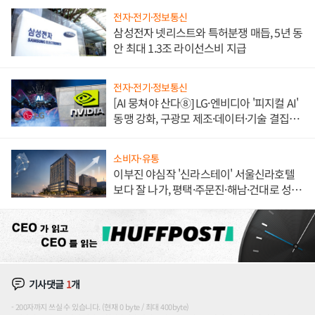
전자·전기·정보통신
삼성전자 넷리스트와 특허분쟁 매듭, 5년 동
안 최대 1.3조 라이선스비 지급
전자·전기·정보통신
[AI 뭉쳐야 산다⑧] LG·엔비디아 '피지컬 AI'
동맹 강화, 구광모 제조·데이터·기술 결집
해 종합 로보틱스 기업으로
소비자·유통
이부진 야심작 '신라스테이' 서울신라호텔
보다 잘 나가, 평택·주문진·해남·건대로 성
장판 더 넓힌다
기사댓글
1
개
200자까지 쓰실 수 있습니다. (현재 0 byte / 최대 400byte)