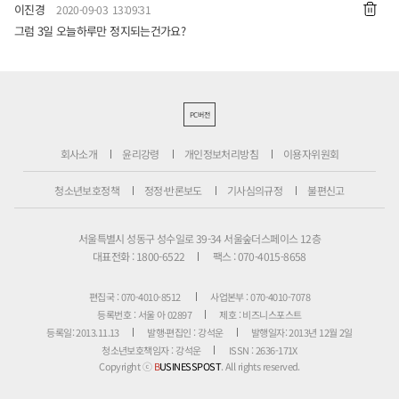
이진경
2020-09-03 13:09:31
그럼 3일 오늘하루만 정지되는건가요?
PC버전
회사소개
윤리강령
개인정보처리방침
이용자위원회
청소년보호정책
정정·반론보도
기사심의규정
불편신고
서울특별시 성동구 성수일로 39-34 서울숲더스페이스 12층
대표전화 : 1800-6522
팩스 : 070-4015-8658
편집국 : 070-4010-8512
사업본부 : 070-4010-7078
등록번호 : 서울 아 02897
제호 : 비즈니스포스트
등록일: 2013.11.13
발행·편집인 : 강석운
발행일자: 2013년 12월 2일
청소년보호책임자 : 강석운
ISSN : 2636-171X
Copyright ⓒ
B
USINESSPOST
. All rights reserved.