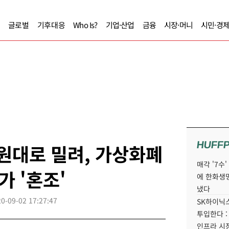
글로벌
기후대응
Who Is?
기업·산업
금융
시장·머니
시민·경
HUFF
 원대로 밀려, 가상화폐
매각 '7수
가 '혼조'
에 한화생
냈다
0-09-02 17:27:47
SK하이닉스
투입한다 :
인프라 시