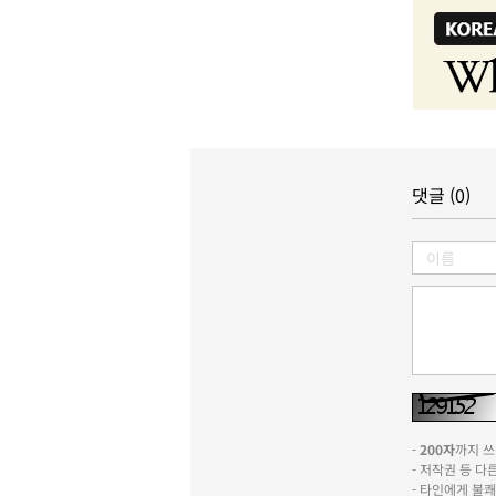
댓글 (0)
-
200자
까지 쓰실
- 저작권 등 
- 타인에게 불