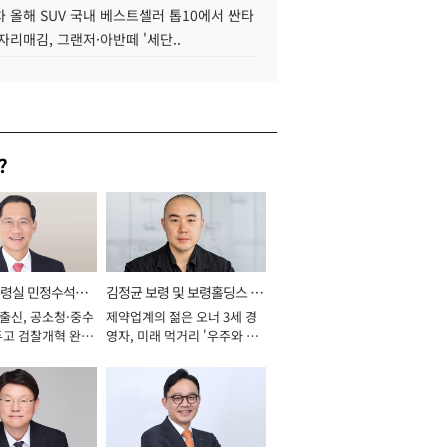
 올해 SUV 국내 베스트셀러 톱10에서 싼타
자리매김, 그랜저·아반떼 '세단..
?
통령실 민정수석비
김정균 보령 및 보령홀딩스 대
 출신, 공소청·중수
제약업계의 젊은 오너 3세 경
표이사 사장
두고 검찰개혁 완수
영자, 미래 먹거리 '우주와 헬
년]
스케어' 공들여 [2026년]