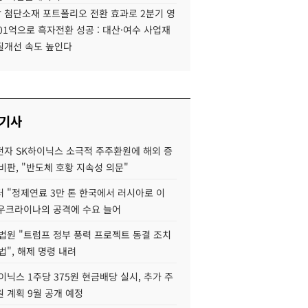
 첨단소재 포트폴리오 전환 효과로 2분기 영
01억으로 흑자전환 성공 : 대산·여수 사업재
질개선 속도 높인다
 기사
자 SK하이닉스 소극적 주주환원에 해외 증
비판, "반도체 호황 지속성 의문"
 "정제연료 3만 톤 한국에서 러시아로 이
 우크라이나의 공격에 수요 늘어
법원 "트럼프 정부 풍력 프로젝트 동결 조치
법", 해제 명령 내려
이닉스 1주당 375원 현금배당 실시, 추가 주
 계획 9월 공개 예정