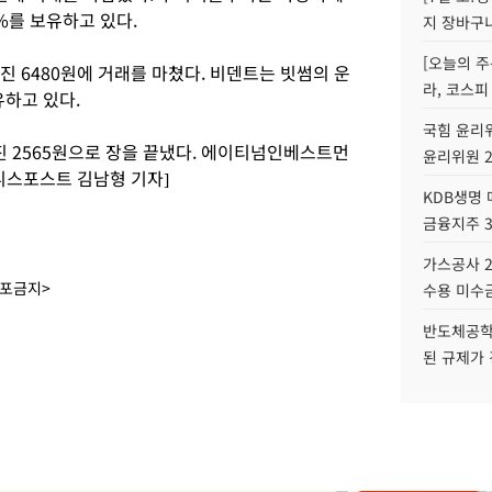
%를 보유하고 있다.
지 장바구
[오늘의 주
진 6480원에 거래를 마쳤다. 비덴트는 빗썸의 운
라, 코스피
유하고 있다.
국힘 윤리위
진 2565원으로 장을 끝냈다. 에이티넘인베스트먼
윤리위원 
즈니스포스트 김남형 기자]
KDB생명
금융지주 
가스공사 2
배포금지>
수용 미수금
반도체공학
된 규제가 