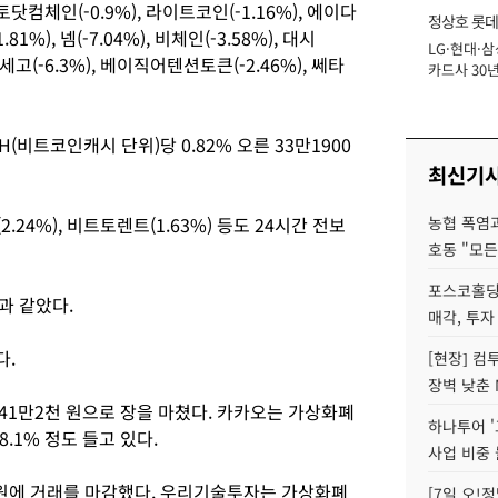
체인(-0.9%), 라이트코인(-1.16%), 에이다
정상호 롯데
.81%), 넴(-7.04%), 비체인(-3.58%), 대시
LG·현대·삼
장
미세고(-6.3%), 베이직어텐션토큰(-2.46%), 쎄타
카드사 30년
에 '초집중' 
(비트코인캐시 단위)당 0.82% 오른 33만1900
최신기
(2.24%), 비트토렌트(1.63%) 등도 24시간 전보
농협 폭염과
호동 "모든
포스코홀딩
과 같았다.
매각, 투자
다.
[현장] 컴
장벽 낮춘 
 41만2천 원으로 장을 마쳤다. 카카오는 가상화폐
하나투어 '
.1% 정도 들고 있다.
사업 비중 
15원에 거래를 마감했다. 우리기술투자는 가상화폐
[7일 오!