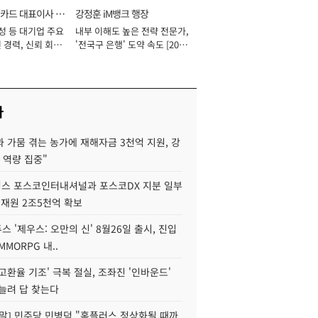
카드 대표이사 사
강정훈 iM뱅크 행장
성 등 대기업 주요
내부 이해도 높은 전략 전문가,
 경력, 신뢰 회복
'전국구 은행' 도약 속도 [2026
[2026년]
년]
사
 가뭄 겪는 농가에 재해자금 3천억 지원, 강
 역량 집중"
스 포스코인터내셔널과 포스코DX 지분 일부
 재원 2조5천억 확보
투스 '제우스: 오만의 신' 8월26일 출시, 진입
MMORPG 내..
고환율 기조' 극복 절실, 조좌진 '인바운드'
늘려 답 찾는다
정말] 민주당 민병덕 "홈플러스 정상화될 때까