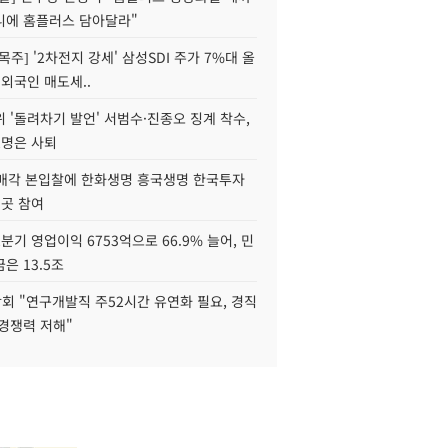
니에 홈플러스 담아달라"
목주] '2차전지 강세' 삼성SDI 주가 7%대 올
 외국인 매도세..
 '돌려차기 발언' 서범수·진종오 징계 착수,
2명은 사퇴
 매각 본입찰에 한화생명 흥국생명 한국투자
3곳 참여
분기 영업이익 6753억으로 66.9% 늘어, 민
은 13.5조
회 "연구개발직 주52시간 유연화 필요, 경직
경쟁력 저해"