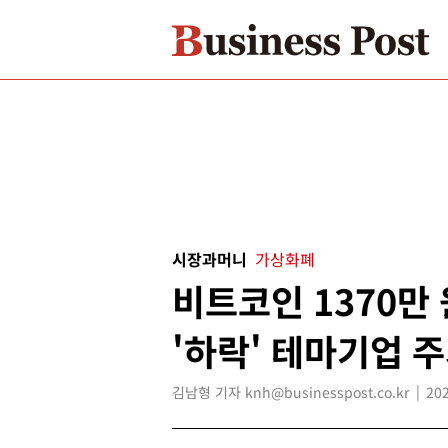
시장과머니
가상화폐
비트코인 1370만
'하락' 테마기업 주
김남형 기자 knh@businesspost.co.kr
202