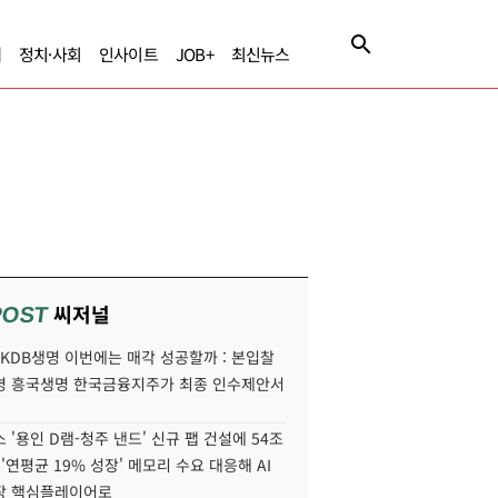
제
정치·사회
인사이트
JOB+
최신뉴스
씨저널
POST
' KDB생명 이번에는 매각 성공할까 : 본입찰
명 흥국생명 한국금융지주가 최종 인수제안서
 '용인 D램-청주 낸드' 신규 팹 건설에 54조
 '연평균 19% 성장' 메모리 수요 대응해 AI
장 핵심플레이어로