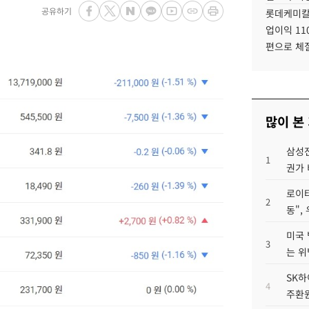
공유하기
롯데케미칼
업이익 11
편으로 체
많이 본
삼성전
1
권가 
로이터
2
동",
미국 
3
는 위
SK하
4
주환원