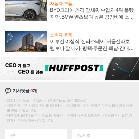
자동차·부품
BYD코리아 가격 앞세워 수입차 4위 올랐
지만, BMW·벤츠보다 높은 공임비에 소비
자 불만 폭발
소비자·유통
이부진 야심작 '신라스테이' 서울신라호
텔보다 잘 나가, 평택·주문진·해남·건대로
성장판 더 넓힌다
기사댓글
0
개
200자까지 쓰실 수 있습니다. (현재 0 byte / 최대 400byte)
저작권 등 다른 사람의 권리를 침해하거나 명예를 훼손하는 댓글은 관련 법률에 의해 제재
를 받을 수 있습니다.
타인에게 불쾌감을 주는 욕설 등 비하하는 단어가 내용에 포함되거나 인신공격성 글은 관
리자의 판단에 의해 삭제 합니다.