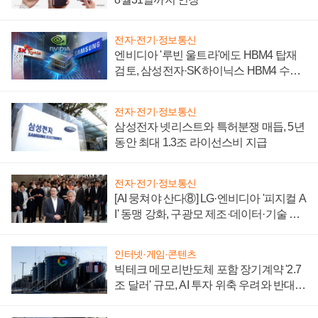
전자·전기·정보통신
엔비디아 '루빈 울트라'에도 HBM4 탑재
검토, 삼성전자·SK하이닉스 HBM4 수율
에 주도권 갈린다
전자·전기·정보통신
삼성전자 넷리스트와 특허분쟁 매듭, 5년
동안 최대 1.3조 라이선스비 지급
전자·전기·정보통신
[AI 뭉쳐야 산다⑧] LG·엔비디아 '피지컬 A
I' 동맹 강화, 구광모 제조·데이터·기술 결
집해 종합 로보틱스 기업으로
인터넷·게임·콘텐츠
빅테크 메모리반도체 포함 장기계약 '2.7
조 달러' 규모, AI 투자 위축 우려와 반대
신호