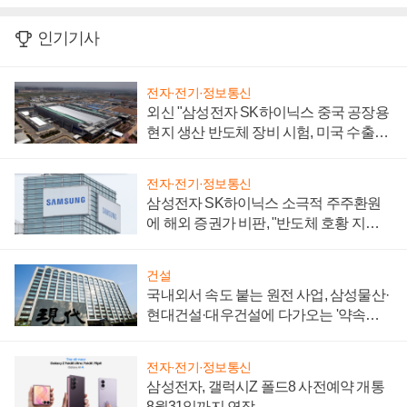
인기기사
전자·전기·정보통신
외신 "삼성전자 SK하이닉스 중국 공장용
현지 생산 반도체 장비 시험, 미국 수출통
제 대비"
전자·전기·정보통신
삼성전자 SK하이닉스 소극적 주주환원
에 해외 증권가 비판, "반도체 호황 지속
성 의문"
건설
국내외서 속도 붙는 원전 사업, 삼성물산·
현대건설·대우건설에 다가오는 '약속의
시간'
전자·전기·정보통신
삼성전자, 갤럭시Z 폴드8 사전예약 개통
8월31일까지 연장