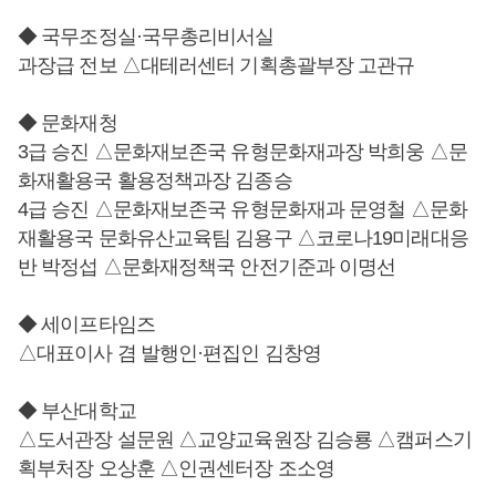
◆ 국무조정실·국무총리비서실
과장급 전보 △대테러센터 기획총괄부장 고관규
◆ 문화재청
3급 승진 △문화재보존국 유형문화재과장 박희웅 △문
화재활용국 활용정책과장 김종승
4급 승진 △문화재보존국 유형문화재과 문영철 △문화
재활용국 문화유산교육팀 김용구 △코로나19미래대응
반 박정섭 △문화재정책국 안전기준과 이명선
◆ 세이프타임즈
△대표이사 겸 발행인·편집인 김창영
◆ 부산대학교
△도서관장 설문원 △교양교육원장 김승룡 △캠퍼스기
획부처장 오상훈 △인권센터장 조소영