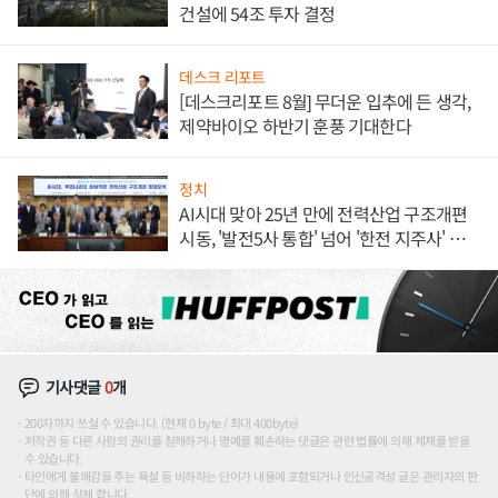
건설에 54조 투자 결정
데스크 리포트
[데스크리포트 8월] 무더운 입추에 든 생각,
제약바이오 하반기 훈풍 기대한다
정치
AI시대 맞아 25년 만에 전력산업 구조개편
시동, '발전5사 통합' 넘어 '한전 지주사' 재편
론도
기사댓글
0
개
200자까지 쓰실 수 있습니다. (현재 0 byte / 최대 400byte)
저작권 등 다른 사람의 권리를 침해하거나 명예를 훼손하는 댓글은 관련 법률에 의해 제재를 받을
수 있습니다.
타인에게 불쾌감을 주는 욕설 등 비하하는 단어가 내용에 포함되거나 인신공격성 글은 관리자의 판
단에 의해 삭제 합니다.