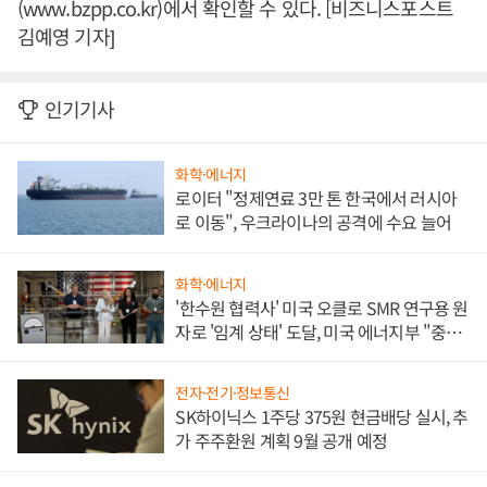
(www.bzpp.co.kr)에서 확인할 수 있다. [비즈니스포스트
김예영 기자]
인기기사
화학·에너지
로이터 "정제연료 3만 톤 한국에서 러시아
로 이동", 우크라이나의 공격에 수요 늘어
화학·에너지
'한수원 협력사' 미국 오클로 SMR 연구용 원
자로 '임계 상태' 도달, 미국 에너지부 "중요
한 이정표"
전자·전기·정보통신
SK하이닉스 1주당 375원 현금배당 실시, 추
가 주주환원 계획 9월 공개 예정