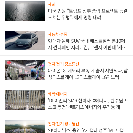
사회
미국 법원 "트럼프 정부 풍력 프로젝트 동결
조치는 위법", 해제 명령 내려
자동차·부품
현대차 올해 SUV 국내 베스트셀러 톱10에
서 싼타페만 자리매김, 그랜저·아반떼 '세단
쌍끌이'로 내수 방어
전자·전기·정보통신
아이폰18 '메모리 부족'에 출시 지연되나, 삼
성디스플레이 LG디스플레이 LG이노텍 '탈
애플' 수익 다각화 속도
화학·에너지
'DL이앤씨 SMR 협력사' X에너지, '한수원 포
스코 동맹' 센트러스에너지와 우라늄 계약
체결
전자·전기·정보통신
SK하이닉스, 용인 'Y2' 팹과 청주 'M17' 팹