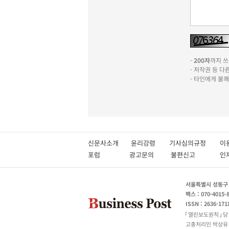
-
200자
까지 쓰실
- 저작권 등 
- 타인에게 불
신문사소개
윤리강령
기사심의규정
이
포럼
광고문의
불편신고
서울특별시 성동구 성
팩스 : 070-4015-
ISSN : 2636-171
열린보도원칙
당
고충처리인 박상유 180