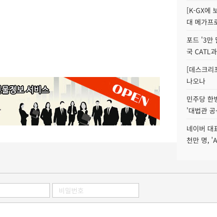
[K-GX에
대 메가프
포드 '3만
국 CATL과
[데스크리포
나오나
민주당 한
'대법관 공
네이버 대표
천만 명, 'A