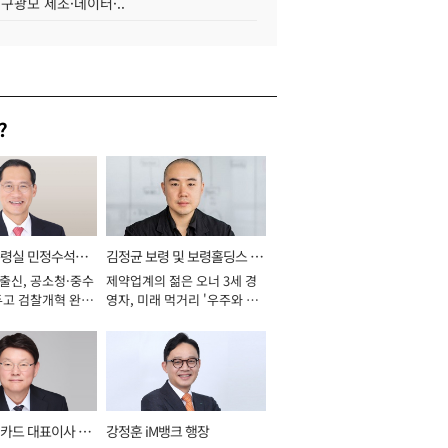
 구광모 제조·데이터·..
?
통령실 민정수석비
김정균 보령 및 보령홀딩스 대
 출신, 공소청·중수
제약업계의 젊은 오너 3세 경
표이사 사장
두고 검찰개혁 완수
영자, 미래 먹거리 '우주와 헬
년]
스케어' 공들여 [2026년]
카드 대표이사 사
강정훈 iM뱅크 행장