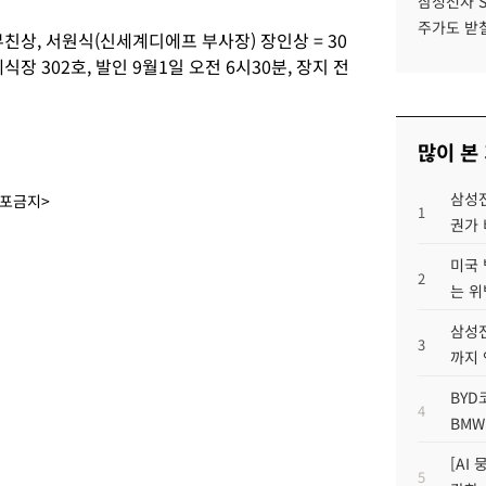
삼성전자 
주가도 받칠
친상, 서원식(신세계디에프 부사장) 장인상 = 30
식장 302호, 발인 9월1일 오전 6시30분, 장지 전
많이 본
삼성전
배포금지>
1
권가 
미국 
2
는 위
삼성전
3
까지
BYD
4
BMW
[AI
5