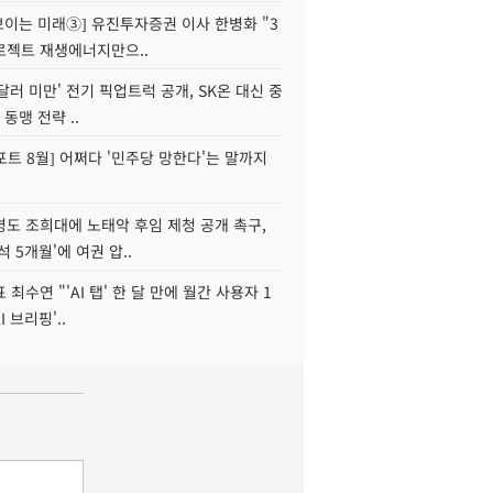
 보이는 미래③] 유진투자증권 이사 한병화 "3
로젝트 재생에너지만으..
 달러 미만' 전기 픽업트럭 공개, SK온 대신 중
 동맹 전략 ..
트 8월] 어쩌다 '민주당 망한다'는 말까지
병도 조희대에 노태악 후임 제청 공개 촉구,
석 5개월'에 여권 압..
 최수연 "'AI 탭' 한 달 만에 월간 사용자 1
I 브리핑'..