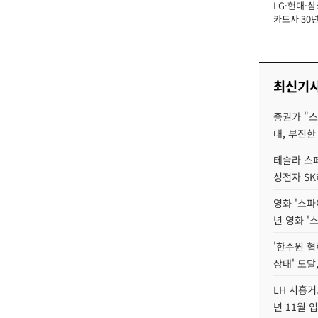
LG·현대·삼
장
카드사 30년
에 '초집중' 
최신기
증권가 "
대, 부진한
테슬라 스페
성전자 S
영화 '스파
년 영화 '
'한수원 협
상태' 도달,
LH 시흥거
년 11월 