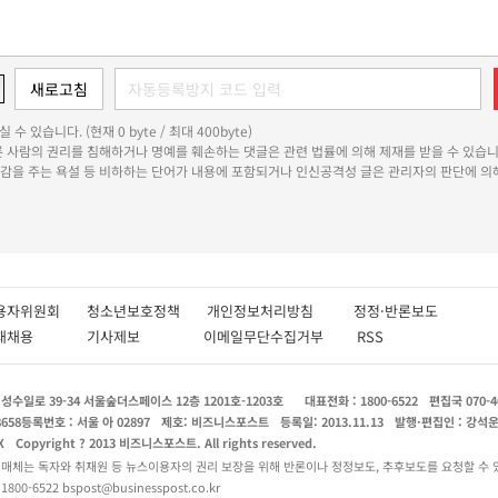
 수 있습니다. (현재 0 byte / 최대 400byte)
다른 사람의 권리를 침해하거나 명예를 훼손하는 댓글은 관련 법률에 의해 제재를 받을 수 있습니
쾌감을 주는 욕설 등 비하하는 단어가 내용에 포함되거나 인신공격성 글은 관리자의 판단에 의해
용자위원회
청소년보호정책
개인정보처리방침
정정·반론보도
인재채용
기사제보
이메일무단수집거부
RSS
수일로 39-34 서울숲더스페이스 12층 1201호-1203호
대표전화 : 1800-6522
편집국 070-4
8658
등록번호 : 서울 아 02897
제호: 비즈니스포스트
등록일: 2013.11.13
발행·편집인 : 강석
X
Copyright ? 2013 비즈니스포스트. All rights reserved.
 매체는 독자와 취재원 등 뉴스이용자의 권리 보장을 위해 반론이나 정정보도, 추후보도를 요청할 수 
0-6522 bspost@businesspost.co.kr