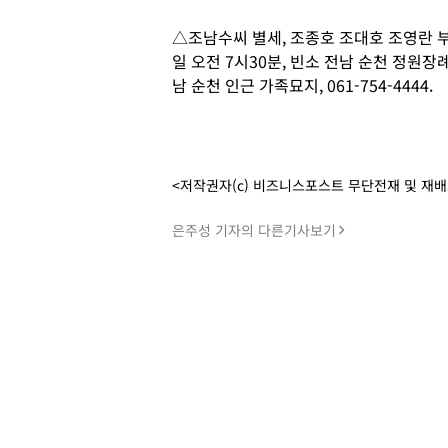
△조남수씨 별세, 조종호 조대호​ 조영란 부
일 오전 7시30분, 빈소 전남 순천 정원장례
남 순천 인근 가족묘지, 061-754-4444.
<저작권자(c) 비즈니스포스트 무단전재 및 재
은주성 기자의 다른기사보기