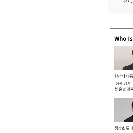
강화,
Who Is
한찬식 대
'정통 검사'
서관
청 출범 앞
맡아 [2026
정상호 롯데