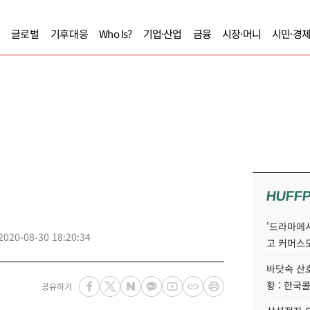
글로벌
기후대응
Who Is?
기업·산업
금융
시장·머니
시민·경
HUFF
'드라마에서
2020-08-30 18:20:34
고 커머스
바닷속 산
황 : 한국
공유하기