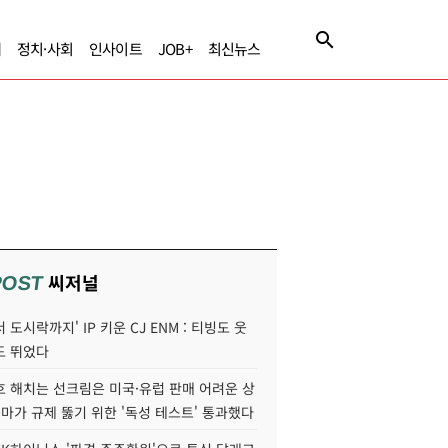
제
정치·사회
인사이트
JOB+
최신뉴스
씨저널
POST
 도시락까지' IP 키운 CJ ENM : 티빙도 웃
도 뛰었다
호 해치는 선크림은 미국·유럽 판매 어려운 상
콜마가 규제 뚫기 위한 '독성 테스트' 통과했다