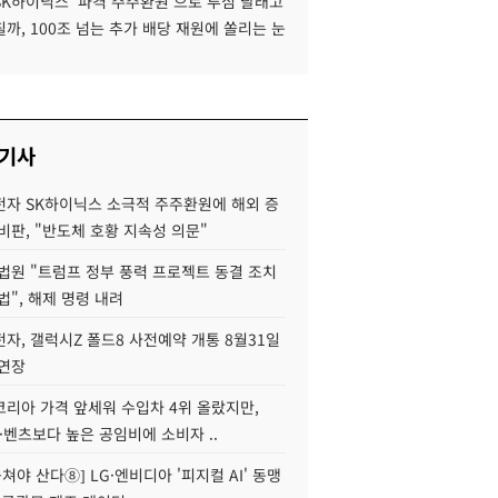
SK하이닉스 '파격 주주환원'으로 투심 달래고
까, 100조 넘는 추가 배당 재원에 쏠리는 눈
 기사
자 SK하이닉스 소극적 주주환원에 해외 증
비판, "반도체 호황 지속성 의문"
법원 "트럼프 정부 풍력 프로젝트 동결 조치
법", 해제 명령 내려
자, 갤럭시Z 폴드8 사전예약 개통 8월31일
 연장
코리아 가격 앞세워 수입차 4위 올랐지만,
·벤츠보다 높은 공임비에 소비자 ..
 뭉쳐야 산다⑧] LG·엔비디아 '피지컬 AI' 동맹