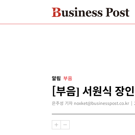
알림
부음
[부음] 서원식 장인
은주성 기자 noxket@businesspost.co.kr