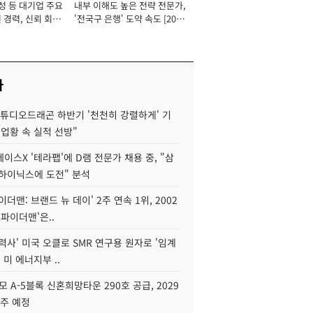
성 등 대기업 주요
내부 이해도 높은 전략 전문가,
 경력, 신뢰 회복
'전국구 은행' 도약 속도 [2026
[2026년]
년]
사
스튜디오드래곤 하반기 '천천히 강렬하게' 기
 업황 속 실적 선방"
이스X '테라팹'에 D램 전문가 채용 중, "삼
K하이닉스에 도전" 분석
이더맨: 브랜드 뉴 데이' 2주 연속 1위, 2002
스파이더맨'은..
력사' 미국 오클로 SMR 연구용 원자로 '임계
 미 에너지부 ..
모 A-5블록 신혼희망타운 290호 공급, 2029
입주 예정