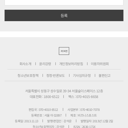
PC버전
회사소개
윤리강령
개인정보처리방침
이용자위원회
청소년보호정책
정정·반론보도
기사심의규정
불편신고
서울특별시 성동구 성수일로 39-34 서울숲더스페이스 12층
대표전화 : 1800-6522
팩스 : 070-4015-8658
편집국 : 070-4010-8512
사업본부 : 070-4010-7078
등록번호 : 서울 아 02897
제호 : 비즈니스포스트
등록일: 2013.11.13
발행·편집인 : 강석운
발행일자: 2013년 12월 2일
청소년보호책임자 : 강석운
ISSN : 2636-171X