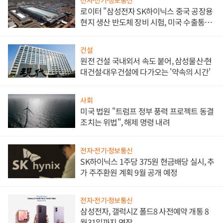
로이터 "삼성전자 SK하이닉스 중국 공장용
현지 생산 반도체 장비 시험, 미국 수출통제
대비"
건설
원전 건설 국내외서 속도 붙어, 삼성물산·현
대건설·대우건설에 다가오는 '약속의 시간'
사회
미국 법원 "트럼프 정부 풍력 프로젝트 동결
조치는 위법", 해제 명령 내려
전자·전기·정보통신
SK하이닉스 1주당 375원 현금배당 실시, 추
가 주주환원 계획 9월 공개 예정
전자·전기·정보통신
삼성전자, 갤럭시Z 폴드8 사전예약 개통 8
월31일까지 연장