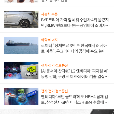
자동차·부품
BYD코리아 가격 앞세워 수입차 4위 올랐지
만, BMW·벤츠보다 높은 공임비에 소비자
불만 폭발
화학·에너지
로이터 "정제연료 3만 톤 한국에서 러시아
로 이동", 우크라이나의 공격에 수요 늘어
전자·전기·정보통신
[AI 뭉쳐야 산다⑧] LG·엔비디아 '피지컬 AI'
동맹 강화, 구광모 제조·데이터·기술 결집
해 종합 로보틱스 기업으로
전자·전기·정보통신
엔비디아 '루빈 울트라'에도 HBM4 탑재 검
토, 삼성전자·SK하이닉스 HBM4 수율에 주
도권 갈린다