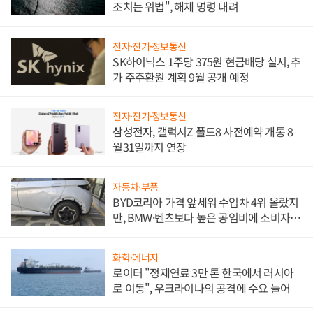
조치는 위법", 해제 명령 내려
전자·전기·정보통신
SK하이닉스 1주당 375원 현금배당 실시, 추
가 주주환원 계획 9월 공개 예정
전자·전기·정보통신
삼성전자, 갤럭시Z 폴드8 사전예약 개통 8
월31일까지 연장
자동차·부품
BYD코리아 가격 앞세워 수입차 4위 올랐지
만, BMW·벤츠보다 높은 공임비에 소비자
불만 폭발
화학·에너지
로이터 "정제연료 3만 톤 한국에서 러시아
로 이동", 우크라이나의 공격에 수요 늘어