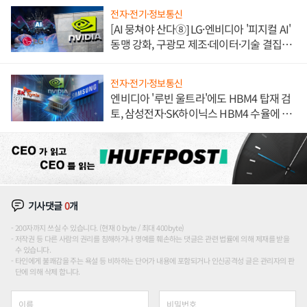
전자·전기·정보통신
[AI 뭉쳐야 산다⑧] LG·엔비디아 '피지컬 AI'
동맹 강화, 구광모 제조·데이터·기술 결집
해 종합 로보틱스 기업으로
전자·전기·정보통신
엔비디아 '루빈 울트라'에도 HBM4 탑재 검
토, 삼성전자·SK하이닉스 HBM4 수율에 주
도권 갈린다
기사댓글
0
개
200자까지 쓰실 수 있습니다. (현재 0 byte / 최대 400byte)
저작권 등 다른 사람의 권리를 침해하거나 명예를 훼손하는 댓글은 관련 법률에 의해 제재를 받을
수 있습니다.
타인에게 불쾌감을 주는 욕설 등 비하하는 단어가 내용에 포함되거나 인신공격성 글은 관리자의 판
단에 의해 삭제 합니다.