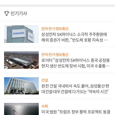
인기기사
전자·전기·정보통신
삼성전자 SK하이닉스 소극적 주주환원에
해외 증권가 비판, "반도체 호황 지속성 의
문"
전자·전기·정보통신
로이터 "삼성전자 SK하이닉스 중국 공장용
현지 생산 반도체 장비 시험, 미국 수출통제
대비"
건설
원전 건설 국내외서 속도 붙어, 삼성물산·현
대건설·대우건설에 다가오는 '약속의 시간'
사회
미국 법원 "트럼프 정부 풍력 프로젝트 동결