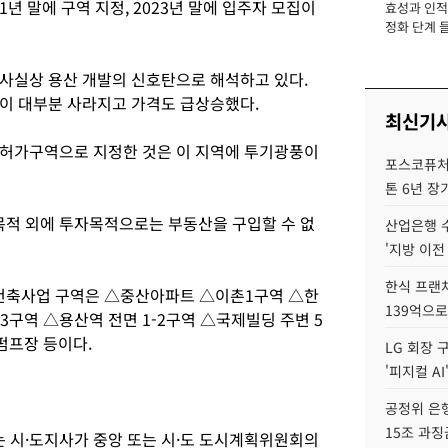
년 말에 구역 지정, 2023년 말에 입주자 모집이
효성과 인적 
장
정화 단계 들
사실상 용산 개발의 신호탄으로 해석하고 있다.
이 대부분 사라지고 가격도 급상승했다.
최신기
래허가구역으로 지정한 것은 이 지역에 투기광풍이
포스코퓨처엠
톤 6년 장
적 외에 투자목적으로는 부동산을 구입할 수 없
산업은행 
'지방 이전
한식 프랜
건축사업 구역은 △중산아파트 △이촌1구역 △한
139억으로
구역 △용산역 전면 1-2구역 △국제빌딩 주변 5
펌프장 등이다.
LG 회장 
'피지컬 AI
공정위 은행
15조 과징
 시·도지사가 중앙 또는 시·도 도시계획위원회의