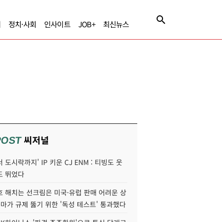
제
정치·사회
인사이트
JOB+
최신뉴스
씨저널
POST
 도시락까지' IP 키운 CJ ENM : 티빙도 웃
도 뛰었다
호 해치는 선크림은 미국·유럽 판매 어려운 상
콜마가 규제 뚫기 위한 '독성 테스트' 통과했다