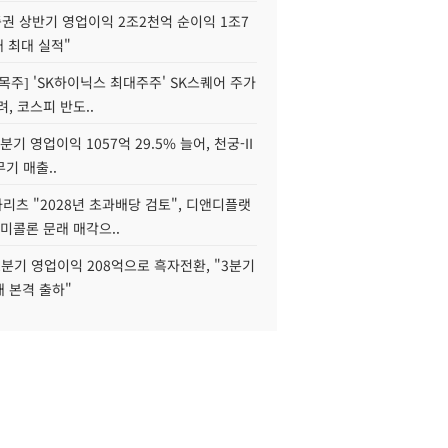
권 상반기 영업이익 2조2천억 순이익 1조7
대 최대 실적"
목주] 'SK하이닉스 최대주주' SK스퀘어 주가
려, 코스피 반도..
2분기 영업이익 1057억 29.5% 늘어, 천궁-II
기 매출..
화리츠 "2028년 초과배당 검토", 디앤디플랫
미콜론 문래 매각으..
분기 영업이익 208억으로 흑자전환, "3분기
재 본격 출하"