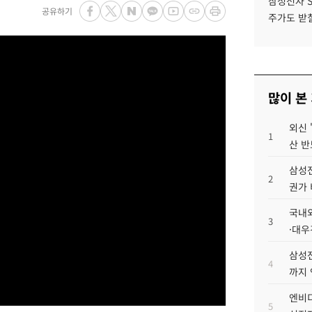
삼성전자 
공유하기
주가도 받칠
많이 본
외신 
1
산 반
삼성전
2
권가 
국내외
3
·대우
삼성전
4
까지
엔비디
5