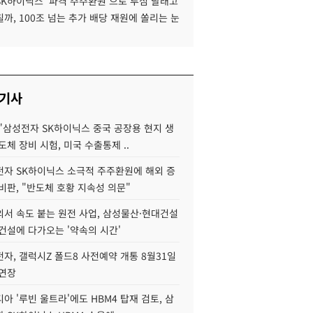
SK하이닉스 '파격 주주환원'으로 투심 달래고
까, 100조 넘는 추가 배당 재원에 쏠리는 눈
 기사
"삼성전자 SK하이닉스 중국 공장용 현지 생
도체 장비 시험, 미국 수출통제 ..
자 SK하이닉스 소극적 주주환원에 해외 증
비판, "반도체 호황 지속성 의문"
서 속도 붙는 원전 사업, 삼성물산·현대건설
건설에 다가오는 '약속의 시간'
자, 갤럭시Z 폴드8 사전예약 개통 8월31일
 연장
아 '루빈 울트라'에도 HBM4 탑재 검토, 삼