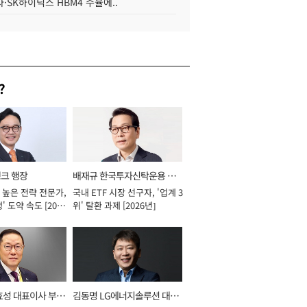
·SK하이닉스 HBM4 수율에..
?
뱅크 행장
배재규 한국투자신탁운용 대
 높은 전략 전문가,
국내 ETF 시장 선구자, '업계 3
표이사 사장
' 도약 속도 [2026
위' 탈환 과제 [2026년]
효성 대표이사 부회
김동명 LG에너지솔루션 대표