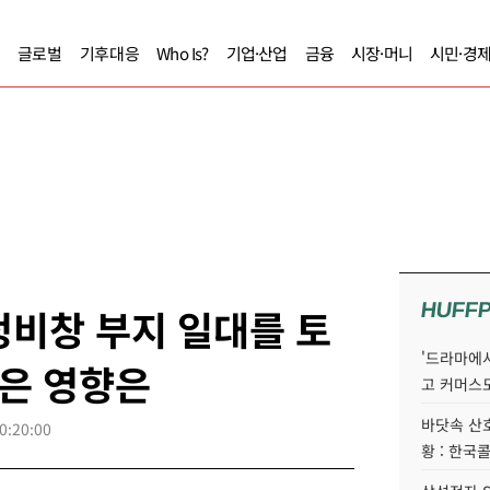
글로벌
기후대응
Who Is?
기업·산업
금융
시장·머니
시민·경
HUFF
 정비창 부지 일대를 토
'드라마에서
은 영향은
고 커머스
바닷속 산
0:20:00
황 : 한국