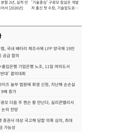
분할 2년, 실적 안
'기술중심' 구광모 힘실은 개발
이사 사장
어서 [2026년]
자 출신 첫 수장, 기술압도로
경쟁력 확보 사활 [2026년]
사
, 국내 배터리 제조사에 LFP 양극재 19만
기 공급 합의
수출입은행 기업은행 노조, 11일 여의도서
 반대' 결의대회
차이즈 놀부 법원에 회생 신청, 지난해 순손실
 9배 증가
구광모 다음 주 젠슨 황 만난다, 실리콘밸리서
' 논의 전망
 증권사 대상 국고채 담합 의혹 심의, 최대
금 가능성