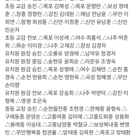
초등 교감 승진 △목포 김해성 △목포 문향란 △보성 정태
훈 △장흥 정향란 △강진 김대원 △해남 전남윤 △무안 이
희연 △함평 최성륜 △신안 이정훈 △신안 유남훈 △신안
민순자
초등 교감 전보 △목포 이성래 △여수 최홍석 △나주 박준
희 △화순 이미경 △나주 고재강 △장성 김경자
유치원 원장 승진 △오룡유 양경애 △남악유 정경자
유치원 원장 중임 △송현유 윤희순 △라온유 조영숙
유치원 원감 승진 △목포 성명례 △여수 김채련 △순천 홍
경숙 △순천 현용희 △순천 명현옥 △곡성 정혜영 △무안
손미향
유치원 원감 전보 △목포 강승희 △나주 박양덕 △강진 이
형복 △영광 조은숙
중등 교장 승진 △순천월전중 조현경 △한재중 윤형숙 △
구례동중 문양순 △고흥여중 김미애 △고흥도화중 성용화
△봉래중 이승대 △고흥남양중 박철규 △보성복내중 변영
민 △무안행복중 정권율 △암태중 김옥현 △목포고 장태환