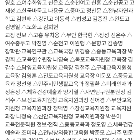
영호 △여수화양고 신은호 △순천여고 신훈 △순천공고 고
재성 △한국바둑고 나용균 △중마고 정찬문 △전남자연과
학고 김현배 △강진고 이동석 △법성고 김종진 △완도고
김영일 △노화고 김희헌
교장 전보 △고흥 유치웅 △무안 한국현 △장성 선은수 △
여수충무고 박진영 △순천고 이원행 △문향고 김종명
장학관·교육연구관 △교육국장 위경종 △중등교육과장 박
경희 △교육연수원장 나영숙 △목포교육지원청 교육장 김
갑수 △담양교육지원청 교육장 김철주 △구례교육지원청
교육장 김영훈 △진도교육지원청 교육장 이문포 △중등교
육과 정선영 △민주시민생활교육과 정필환 △미래인재과
정은정 △체육건강예술과 양기열 △자연탐구원분원장 김
석수 △보성교육지원청 교육지원과장 신어경 △무안교육
지원청 교육지원과장 정덕영 △장성교육지원청 교육지원
과장 나정숙 △신안교육지원청 교육지원과장 박은아
교육전문직원 전보·전직 △중등교육과 정도영 △체육건강
예술과 조미라 △전남창의융합교육원 박준모 △나주 민문