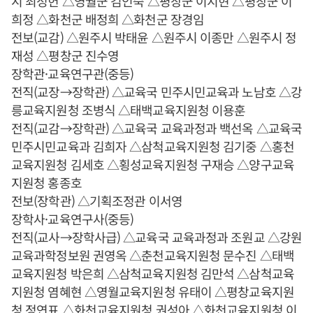
시 최정헌 △영월군 김인숙 △평창군 이지현 △평창군 이
희정 △화천군 배정희 △화천군 장경임
전보(교감) △원주시 박태윤 △원주시 이종만 △원주시 정
재성 △평창군 진수영
장학관·교육연구관(중등)
전직(교장→장학관) △교육국 민주시민교육과 노남호 △강
릉교육지원청 조병식 △태백교육지원청 이용훈
전직(교감→장학관) △교육국 교육과정과 백선옥 △교육국
민주시민교육과 김희자 △삼척교육지원청 김기중 △홍천
교육지원청 김세호 △횡성교육지원청 구재승 △양구교육
지원청 홍종호
전보(장학관) △기획조정관 이서영
장학사·교육연구사(중등)
전직(교사→장학사급) △교육국 교육과정과 조원교 △강원
교육과학정보원 권영옥 △춘천교육지원청 문수진 △태백
교육지원청 박은희 △삼척교육지원청 김만석 △삼척교육
지원청 염혜현 △영월교육지원청 유태이 △평창교육지원
청 정연표 △화천교육지원청 권성아 △화천교육지원청 이