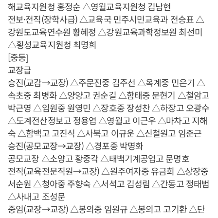
해교육지원청 홍정순 △영월교육지원청 김남현
전보·전직(장학사급) △교육국 민주시민교육과 전승표 △
강원도교육연수원 황혜정 △강원교육과학정보원 최선미
△횡성교육지원청 최명희
[중등]
교장급
승진(교감→교장) △주문진중 김주선 △옥계중 민은기 △
속초중 최병화 △양양고 권순길 △함태중 문현기 △철암고
박근영 △임원중 원영민 △장호중 장성찬 △하장고 오광수
△도계전산정보고 정용엽 △영월고 이근우 △마차고 지해
숙 △함백고 고진식 △사북고 이규운 △신철원고 임준근
승진(공모교장→교장) △경포중 박명화
공모교장 △소양고 황중각 △태백기계공업고 문명호
전직(교육전문직원→교장) △원주여자중 유금희 △상장중
서순원 △청아중 주향숙 △서석고 김성림 △간동고 정태범
△사내고 조성문
중임(교장→교장) △봉의중 임원규 △봉의고 고기환 △단