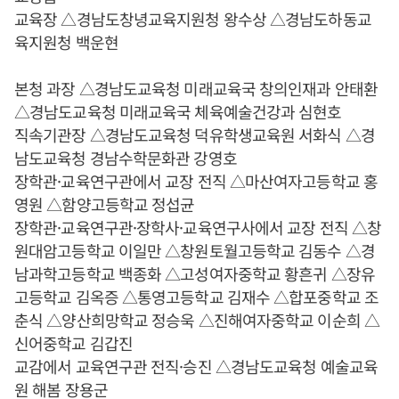
교육장 △경남도창녕교육지원청 왕수상 △경남도하동교
육지원청 백운현
본청 과장 △경남도교육청 미래교육국 창의인재과 안태환
△경남도교육청 미래교육국 체육예술건강과 심현호
직속기관장 △경남도교육청 덕유학생교육원 서화식 △경
남도교육청 경남수학문화관 강영호
장학관·교육연구관에서 교장 전직 △마산여자고등학교 홍
영원 △함양고등학교 정섭균
장학관·교육연구관·장학사·교육연구사에서 교장 전직 △창
원대암고등학교 이일만 △창원토월고등학교 김동수 △경
남과학고등학교 백종화 △고성여자중학교 황흔귀 △장유
고등학교 김옥증 △통영고등학교 김재수 △합포중학교 조
춘식 △양산희망학교 정승욱 △진해여자중학교 이순희 △
신어중학교 김갑진
교감에서 교육연구관 전직·승진 △경남도교육청 예술교육
원 해봄 장용군