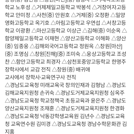
학교 노후성 △거제제일고등학교 박봉석 △거창여자고등
학교 안미정 △사천(중) 안원호 △거제(중) 오정환 △밀양
영화고등학교 옥기호 △아림고등학교 우연섭 △서창고등
학교 이광환 △마산고등학교 이상근 △김해(중) 이순옥 △
함양제일고등학교 이재현 △양산고등학교 이해화 △양산
(중) 임종웅 △김해외국어고등학교 정원옥 △창원[마산]
(중) 조명심 △창원[진해](중) 조미숙 △웅상고등학교 조성
찬 △함안고등학교 최경자 △삼천포중앙고등학교 한명주
장학사에서 교감 전직 △창원(중) 배귀애
교사에서 장학사·교육연구사 전직
△경남도교육청 미래교육국 창의인재과 김형남 △경남도
김해교육지원청 손귀숙 △경남도거제교육지원청 심옥주
△경남도교육청 학교정책국 초등교육과 윤은주 △경남도
양산교육지원청 조재훈 △경남도거제교육지원청 한경화
△경남도교육청 낙동강학생교육원 김년수 △경남도교육
청 교육연수원 김미경 △경남도교육청 경남수학문화관 김
지홍