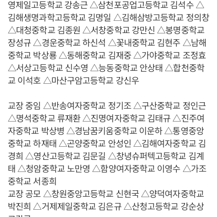
영제일고등학교 강송근 △삼천포공업고등학교 김석수 △
김해생명과학고등학교 김명일 △김해삼방고등학교 정의창
△대청중학교 김종원 △서창중학교 강만신 △봉명중학교
장성규 △경운중학교 하신석 △꽃내중학교 김현주 △남해
중학교 박상룡 △동해중학교 김재중 △가야중학교 조정효
△서상고등학교 신수영 △능동중학교 안상태 △합천중학
교 이석호 △마산구암고등학교 강신우
교장 중임 △반송여자중학교 정기조 △구산중학교 정인근
△명석중학교 류재환 △진명여자중학교 김태규 △진주여
자중학교 박상병 △경남꿈키움중학교 이운하 △통영중앙
중학교 하재태 △곤양중학교 안성인 △김해여자중학교 김
경희 △영산고등학교 김문길 △창녕슈퍼텍고등학교 김계
태 △청암중학교 노만영 △함양여자중학교 이영수 △가조
중학교 서종희
교장 공모 △창원중앙고등학교 신현국 △양덕여자중학교
박진희 △거제제일중학교 김은규 △산청고등학교 강순상