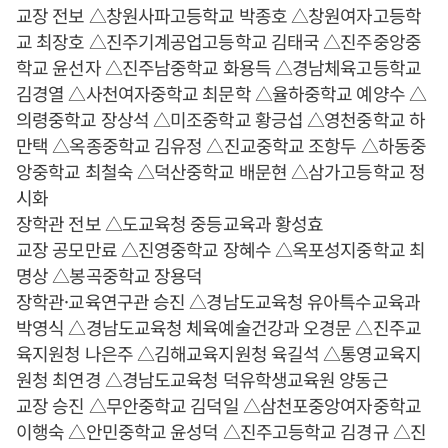
교장 전보 △창원사파고등학교 박종호 △창원여자고등학
교 최장호 △진주기계공업고등학교 김태국 △진주중앙중
학교 윤선자 △진주남중학교 화용득 △경남체육고등학교
김경열 △사천여자중학교 최문학 △율하중학교 예양수 △
의령중학교 장상석 △미조중학교 황긍섭 △영천중학교 하
만택 △옥종중학교 김유정 △진교중학교 조항두 △하동중
앙중학교 최철숙 △덕산중학교 배문현 △삼가고등학교 정
시화
장학관 전보 △도교육청 중등교육과 황성효
교장 공모만료 △진영중학교 장혜수 △옥포성지중학교 최
명상 △봉곡중학교 장용덕
장학관·교육연구관 승진 △경남도교육청 유아특수교육과
박영식 △경남도교육청 체육예술건강과 오경문 △진주교
육지원청 나은주 △김해교육지원청 육길석 △통영교육지
원청 최연경 △경남도교육청 덕유학생교육원 양동근
교장 승진 △무안중학교 김덕일 △삼천포중앙여자중학교
이행숙 △안민중학교 윤성덕 △진주고등학교 김경규 △진