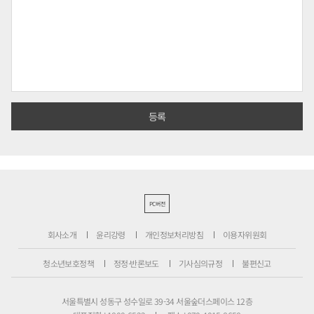
PC버전
회사소개
윤리강령
개인정보처리방침
이용자위원회
청소년보호정책
정정·반론보도
기사심의규정
불편신고
서울특별시 성동구 성수일로 39-34 서울숲더스페이스 12층