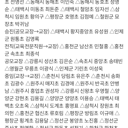
초 전영선 △동해시 동해초 이인숙 △동해시 동호초 정영
순 △태백시 미동초 최돈준 △태백시 철암초 임자선 △삼
척시 임원초 황의구 △평창군 호명초 김점예 △철원군 묘
장초 박귀남
승진(공모교장→교장) △태백시 황지중앙초 유성원 △인제
군 원통초 김영록
전직(교육전문직원→교장) △홍천군 남산초 민철홍 △홍천
군 속초초 최종석
공모교장 △강릉시 성산초 김은순 △속초시 중앙초 송태빈
△영월군 무릉초 이광식 △인제군 기린초 이성욱
중임(교장→교장) △춘천시 당림초 유은주 △춘천시 송화
초 김광수 △원주시 매지초 김경애 △원주시 반곡초 안병
남 △원주시 흥업초 권성자 △강릉시 신왕초 우영철 △양
양군 강현초 김용길 △양양군 양양초 이용승 △태백시 태
백초 오초옥 △삼척시 도계초 홍명표 △삼척시 장원초 최
의헌 △홍천군 협신초 류호림 △평창군 방림초 이규애 △
평창군 횡계초 김용달 △정선군 봉양초 노진홍 △정선군
증산초 정영황 △정선군 화동초 석정기 △화천군 화천초