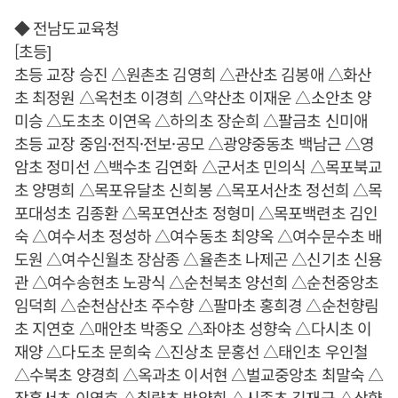
◆ 전남도교육청
[초등]
초등 교장 승진 △원촌초 김영희 △관산초 김봉애 △화산
초 최정원 △옥천초 이경희 △약산초 이재운 △소안초 양
미승 △도초초 이연옥 △하의초 장순희 △팔금초 신미애
초등 교장 중임·전직·전보·공모 △광양중동초 백남근 △영
암초 정미선 △백수초 김연화 △군서초 민의식 △목포북교
초 양명희 △목포유달초 신희봉 △목포서산초 정선희 △목
포대성초 김종환 △목포연산초 정형미 △목포백련초 김인
숙 △여수서초 정성하 △여수동초 최양옥 △여수문수초 배
도원 △여수신월초 장삼종 △율촌초 나제곤 △신기초 신용
관 △여수송현초 노광식 △순천북초 양선희 △순천중앙초
임덕희 △순천삼산초 주수향 △팔마초 홍희경 △순천향림
초 지연호 △매안초 박종오 △좌야초 성향숙 △다시초 이
재양 △다도초 문희숙 △진상초 문홍선 △태인초 우인철
△수북초 양경희 △옥과초 이서현 △벌교중앙초 최말숙 △
장흥서초 이영호 △칠량초 박양희 △시종초 김재근 △삼향