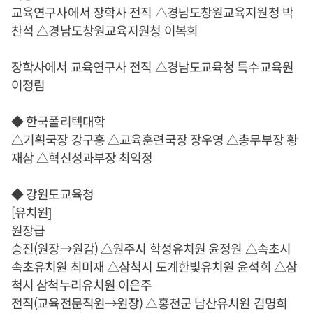
교육연구사에서 장학사 전직 △경남도창원교육지원청 박
찬석 △경남도창원교육지원청 이복희
장학사에서 교육연구사 전직 △경남도교육청 특수교육원
이정림
◆ 한국폴리텍대학
△기획국장 강구홍 △교육훈련국장 장우영 △총무부장 황
재삼 △혁신성과부장 최익정
◆ 강원도교육청
[유치원]
원장급
승진(원장→원감) △원주시 학성유치원 윤정원 △속초시
속초유치원 최미재 △삼척시 도계한빛유치원 윤석희 △삼
척시 삼척누리유치원 이은주
전직(교육전문직원→원장) △홍천군 남산유치원 김명희