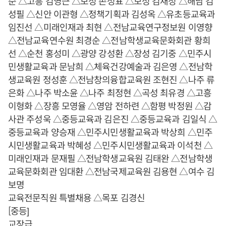
순 △고흥 김영근 △보성 손성표 △보성 김재정 △해남 김
성필 △신안 이관형 △정책기획과 김성옥 △유초등교육과
임진선 △미래인재과 최현 △전남교육연구정보원 이영향
△전남교육연수원 최경순 △전남학생교육문화회관 황희
선 △순천 홍성미 △광양 강성환 △장성 김기중 △민주시
민생활교육과 문남희 △체육건강예술과 김은영 △전남학
생교육원 정성훈 △전남창의융합교육원 조현진 △나주 류
은화 △나주 박소윤 △나주 최정현 △곡성 최유경 △고흥
이형화 △장흥 모영율 △영암 전하련 △함평 박정원 △감
사관 주성욱 △중등교육과 김은진 △중등교육과 김일식 △
중등교육과 양승재 △민주시민생활교육과 박상희 △민주
시민생활교육과 박혜성 △민주시민생활교육과 이석천 △
미래인재과 문재필 △전남학생교육원 김태완 △전남학생
교육문화회관 임대환 △전남국제교육원 김용현 △여수 김
보명
교육전문직원 특별채용 △목포 김경신
[중등]
교장급