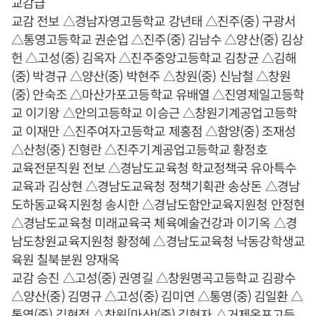
교감급
교감 전보 △경남자영고등학교 강년태 △진주(중) 구광서
△통영고등학교 권순업 △진주(중) 김남수 △양산(중) 김상
헌 △고성(중) 김옥자 △진주중앙고등학교 김창균 △김해
(중) 박경규 △양산(중) 박현주 △창원(중) 신남철 △창원
(중) 안숙조 △마산가포고등학교 유배열 △진영제일고등학
교 이기왕 △안의고등학교 이승근 △창원기계공업고등학
교 이재만 △진주여자고등학교 제홍점 △함양(중) 조재성
△산청(중) 진형란 △진주기계공업고등학교 황정호
교육전문직원 전보 △경남도교육청 학교정책국 유아특수
교육과 김상현 △경남도교육청 정책기획관 송상돈 △경남
도하동교육지원청 송시한 △경남도함안교육지원청 안정현
△경남도교육청 미래교육국 체육예술건강과 이기옥 △경
남도창원교육지원청 황정혜 △경남도교육청 낙동강학생교
육원 칠북분원 양재옥
교감 승진 △고성(중) 권영길 △창원명곡고등학교 김광수
△양산(중) 김명규 △고성(중) 김미연 △통영(중) 김일환 △
통영(중) 김현정 △창원[마산](중) 김형자 △거제옥포고등