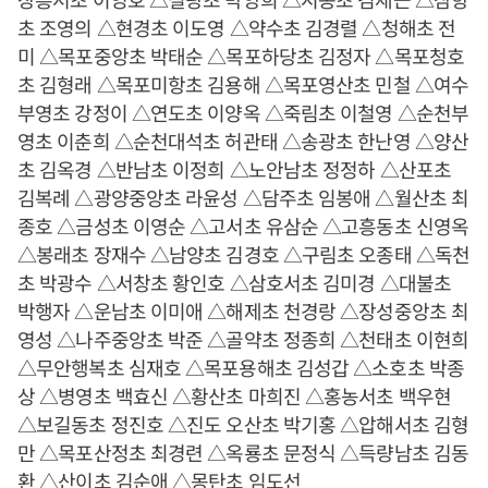
초 조영의 △현경초 이도영 △약수초 김경렬 △청해초 전
미 △목포중앙초 박태순 △목포하당초 김정자 △목포청호
초 김형래 △목포미항초 김용해 △목포영산초 민철 △여수
부영초 강정이 △연도초 이양옥 △죽림초 이철영 △순천부
영초 이춘희 △순천대석초 허관태 △송광초 한난영 △양산
초 김옥경 △반남초 이정희 △노안남초 정정하 △산포초
김복례 △광양중앙초 라윤성 △담주초 임봉애 △월산초 최
종호 △금성초 이영순 △고서초 유삼순 △고흥동초 신영옥
△봉래초 장재수 △남양초 김경호 △구림초 오종태 △독천
초 박광수 △서창초 황인호 △삼호서초 김미경 △대불초
박행자 △운남초 이미애 △해제초 천경랑 △장성중앙초 최
영성 △나주중앙초 박준 △골약초 정종희 △천태초 이현희
△무안행복초 심재호 △목포용해초 김성갑 △소호초 박종
상 △병영초 백효신 △황산초 마희진 △홍농서초 백우현
△보길동초 정진호 △진도 오산초 박기홍 △압해서초 김형
만 △목포산정초 최경련 △옥룡초 문정식 △득량남초 김동
환 △산이초 김순애 △몽탄초 임도선