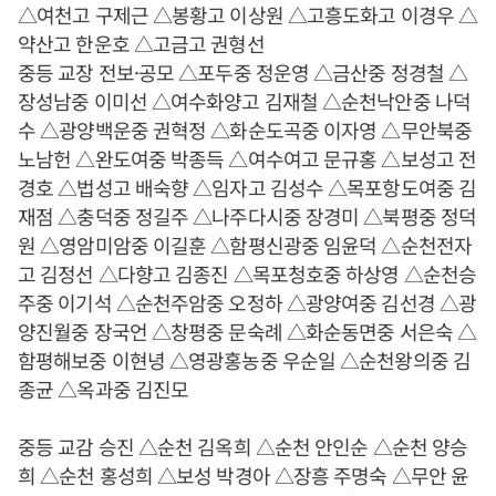
△여천고 구제근 △봉황고 이상원 △고흥도화고 이경우 △
약산고 한운호 △고금고 권형선
중등 교장 전보·공모 △포두중 정운영 △금산중 정경철 △
장성남중 이미선 △여수화양고 김재철 △순천낙안중 나덕
수 △광양백운중 권혁정 △화순도곡중 이자영 △무안북중
노남헌 △완도여중 박종득 △여수여고 문규홍 △보성고 전
경호 △법성고 배숙향 △임자고 김성수 △목포항도여중 김
재점 △충덕중 정길주 △나주다시중 장경미 △북평중 정덕
원 △영암미암중 이길훈 △함평신광중 임윤덕 △순천전자
고 김정선 △다향고 김종진 △목포청호중 하상영 △순천승
주중 이기석 △순천주암중 오정하 △광양여중 김선경 △광
양진월중 장국언 △창평중 문숙례 △화순동면중 서은숙 △
함평해보중 이현녕 △영광홍농중 우순일 △순천왕의중 김
종균 △옥과중 김진모
중등 교감 승진 △순천 김옥희 △순천 안인순 △순천 양승
희 △순천 홍성희 △보성 박경아 △장흥 주명숙 △무안 윤