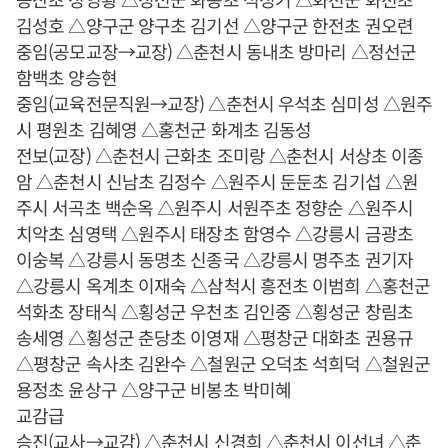
김성호 △양구군 양구초 김기선 △양구군 한전초 권오련
중임(공모교장→교장) △춘천시 동내초 방마리 △정선군
함백초 양승현
중임(교육전문직원→교장) △춘천시 우석초 심미성 △원주
시 평원초 김혜영 △홍천군 화계초 김동성
전보(교장) △춘천시 근화초 조미랑 △춘천시 서상초 이종
암 △춘천시 신남초 김정수 △원주시 둔둔초 김기섭 △원
주시 서곡초 백순옥 △원주시 서원주초 정향순 △원주시
치악초 심영택 △원주시 태장초 함영수 △강릉시 금광초
이숭복 △강릉시 동명초 신종국 △강릉시 명주초 권기자
△강릉시 옥계초 이재숙 △삼척시 흥전초 이범희 △홍천군
석화초 장태식 △횡성군 우천초 김인중 △횡성군 창림초
송세영 △횡성군 춘당초 이영재 △평창군 대화초 권용규
△평창군 속사초 김완수 △철원군 오덕초 석희덕 △철원군
용정초 윤상구 △양구군 비봉초 박미혜
교감급
승진(교사→교감) △춘천시 신경희 △춘천시 이선녀 △춘