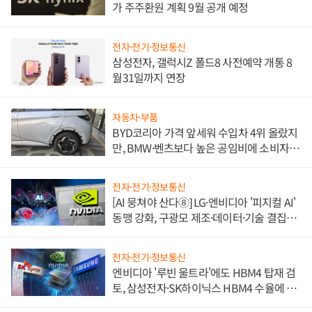
가 주주환원 계획 9월 공개 예정
전자·전기·정보통신
삼성전자, 갤럭시Z 폴드8 사전예약 개통 8
월31일까지 연장
자동차·부품
BYD코리아 가격 앞세워 수입차 4위 올랐지
만, BMW·벤츠보다 높은 공임비에 소비자
불만 폭발
전자·전기·정보통신
[AI 뭉쳐야 산다⑧] LG·엔비디아 '피지컬 AI'
동맹 강화, 구광모 제조·데이터·기술 결집
해 종합 로보틱스 기업으로
전자·전기·정보통신
엔비디아 '루빈 울트라'에도 HBM4 탑재 검
토, 삼성전자·SK하이닉스 HBM4 수율에 주
도권 갈린다