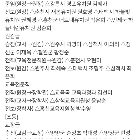
중임(원장→원장) △강릉시 경포유치원 김혜자
전보(원장) △춘천시 새봄유치원 원호영 △태백시 하늘빛
유치원 권혜경 △홍천군 너브내유치원 박은희 △인제군 하
늘내린유치원 김순희
원감급
승진(교사→원감) △원주시 곽영미 △삼척시 이의리 △정
선군 이재옥 △철원군 황정순
전직(교육전문직원→원감) △춘천시 오현미
전보(원감) △원주시 최혜숙 △태백시 조형주 △삼척시 최
은희
교육전문직
전직(원장→장학관) △교육국 교육과정과 김선미
전직(교사→장학사) △삼척교육지원청 윤남순
전보(장학사) △홍천교육지원청 박수영
[초등]
교장급
승진(교감→교장) △양양군 손양초 박대성 △양양군 현성