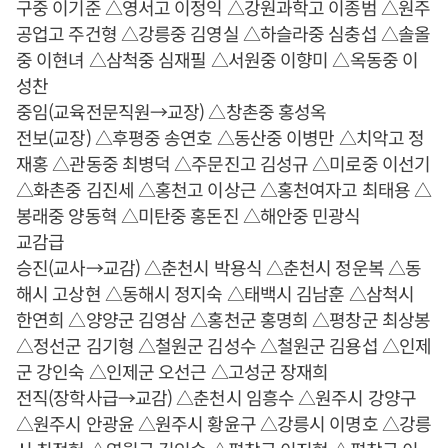
구중 이기준 △영서고 이정익 △강원과학고 이종범 △원주
공업고 주건형 △강릉중 김영실 △하슬라중 심충섭 △솔올
중 이현녀 △삼척중 심재필 △서원중 이향미 △옥동중 이
성찬
중임(교육전문직원→교장) △창촌중 홍성옥
전보(교장) △후평중 송연호 △동산중 이병만 △치악고 정
재홍 △관동중 최병덕 △주문진고 김성규 △미로중 이선기
△화촌중 김진세 △홍천고 이상근 △홍천여자고 최태용 △
봉래중 양동혁 △미탄중 홍돈진 △해안중 민광식
교감급
승진(교사→교감) △춘천시 박용식 △춘천시 정운복 △동
해시 고상현 △동해시 정지숙 △태백시 김남훈 △삼척시
한연희 △양양군 김영삼 △홍천군 홍명희 △평창군 최상봉
△정선군 김기형 △철원군 김성수 △철원군 김용섭 △인제
군 강인숙 △인제군 오선근 △고성군 장재희
전직(장학사급→교감) △춘천시 임흥수 △원주시 강양구
△원주시 안광윤 △원주시 황윤구 △강릉시 이명호 △강릉