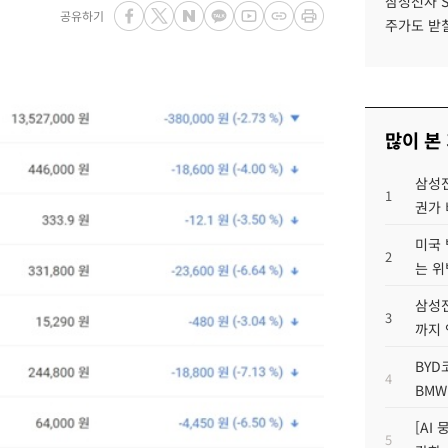
삼성전자 
공유하기
주가도 받칠
많이 본
삼성전
1
권가 
미국 
2
는 위
삼성전
3
까지
BYD
4
BMW
[AI
5