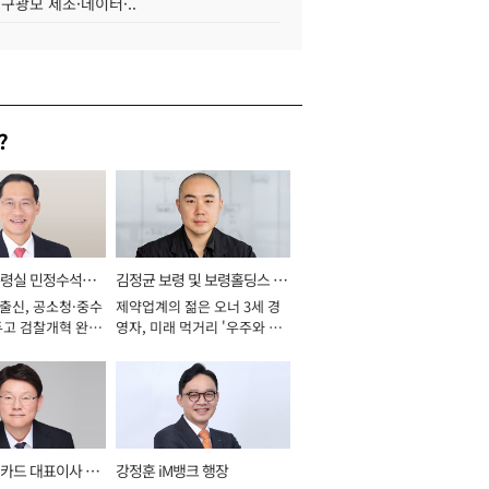
 구광모 제조·데이터·..
?
통령실 민정수석비
김정균 보령 및 보령홀딩스 대
 출신, 공소청·중수
제약업계의 젊은 오너 3세 경
표이사 사장
두고 검찰개혁 완수
영자, 미래 먹거리 '우주와 헬
년]
스케어' 공들여 [2026년]
카드 대표이사 사
강정훈 iM뱅크 행장