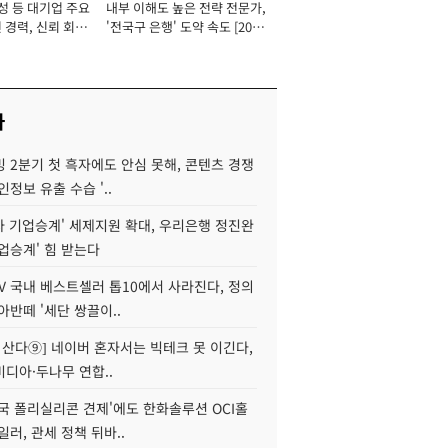
성 등 대기업 주요
내부 이해도 높은 전략 전문가,
 경력, 신뢰 회복
'전국구 은행' 도약 속도 [2026
[2026년]
년]
사
 2분기 첫 흑자에도 안심 못해, 콘텐츠 경쟁
인정보 유출 수습 '..
자 기업승계' 세제지원 확대, 우리은행 정진완
업승계' 힘 받는다
V 국내 베스트셀러 톱10에서 사라진다, 정의
아반떼 '세단 쌍끌이..
야 산다⑨] 네이버 혼자서는 빅테크 못 이긴다,
디아·두나무 연합..
국 폴리실리콘 견제'에도 한화솔루션 OCI홀
일러, 관세 정책 뒤바..