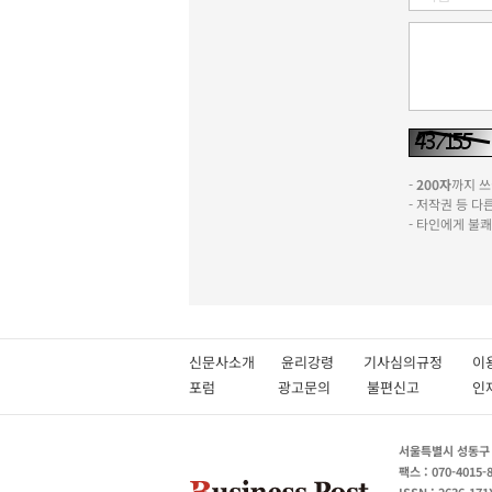
-
200자
까지 쓰실
- 저작권 등 
- 타인에게 불
신문사소개
윤리강령
기사심의규정
이
포럼
광고문의
불편신고
서울특별시 성동구 성
팩스 : 070-4015-
ISSN : 2636-171