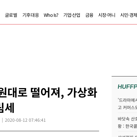
글로벌
기후대응
Who Is?
기업·산업
금융
시장·머니
시민·경
HUFF
 원대로 떨어져, 가상화
'드라마에서
림세
고 커머스
바닷속 산
2020-08-12 07:46:41
황 : 한국