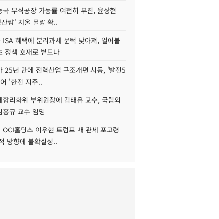
중국 무석공장 가동률 여전히 부진, 윤상현
생산량' 채울 물량 확..
ISA 혜택에 분리과세 문턱 낮아져, 얼어붙
츠 정책 호재로 볕드나
아 25년 만에 전력산업 구조개편 시동, '발전5
어 '한전 지주..
제합리화위 부위원장에 김태유 교수, 국립외
김흥규 교수 임명
] OCI홀딩스 이우현 트럼프 새 관세 포고령
적 방향에 불확실성..