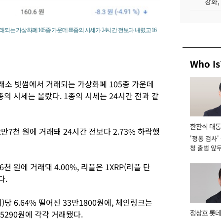
강화,
되는 가상화폐 105종 가운데 88종의 시세가 24시간 전보다 내렸고 16
Who Is
래소 빗썸에서 거래되는 가상화폐 105종 가운데
종의 시세는 올랐다. 1종의 시세는 24시간 전과 같
한찬식 대
2만7천 원에 거래돼 24시간 전보다 2.73% 하락했
'정통 검사'
서관
청 출범 앞
맡아 [2026
천 원에 거래돼 4.00%, 리플은 1XRP(리플 단
다.
 6.64% 떨어진 33만1800원에, 체인링크는
정상호 롯데
만5290원에 각각 거래됐다.