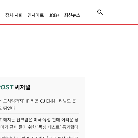
제
정치·사회
인사이트
JOB+
최신뉴스
씨저널
POST
 도시락까지' IP 키운 CJ ENM : 티빙도 웃
도 뛰었다
호 해치는 선크림은 미국·유럽 판매 어려운 상
콜마가 규제 뚫기 위한 '독성 테스트' 통과했다