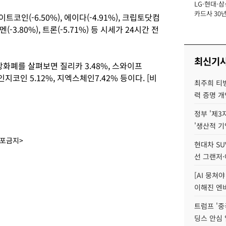
LG·현대·삼
장
카드사 30년
트코인(-6.50%), 에이다(-4.91%), 크립토닷컴
에 '초집중' 
멘(-3.80%), 트론(-5.71%) 등 시세가 24시간 전
최신기
상화폐를 살펴보면 질리카 3.48%, 스와이프
인지코인 5.12%, 지엑스체인7.42% 등이다. [비
최주희 티빙
력 증명 개
정부 '제3
'생산적 기
배포금지>
현대차 SU
선 그랜저·
[AI 뭉쳐
이해진 엔비
트럼프 '중
딩스 안심 