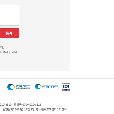
등록
다.
 삭제 합니다.
010-8510
광고국 070-4010-8511
운
발행일자: 2013년 12월 2일
청소년보호책임자 : 박상유