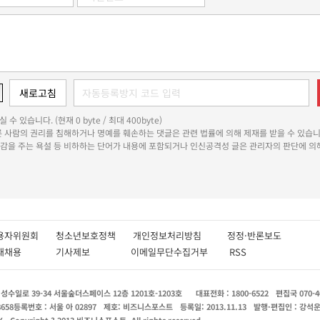
 수 있습니다. (현재 0 byte / 최대 400byte)
다른 사람의 권리를 침해하거나 명예를 훼손하는 댓글은 관련 법률에 의해 제재를 받을 수 있습니
쾌감을 주는 욕설 등 비하하는 단어가 내용에 포함되거나 인신공격성 글은 관리자의 판단에 의해
용자위원회
청소년보호정책
개인정보처리방침
정정·반론보도
인재채용
기사제보
이메일무단수집거부
RSS
수일로 39-34 서울숲더스페이스 12층 1201호-1203호
대표전화 : 1800-6522
편집국 070-4
8658
등록번호 : 서울 아 02897
제호: 비즈니스포스트
등록일: 2013.11.13
발행·편집인 : 강석
X
Copyright ? 2013 비즈니스포스트. All rights reserved.