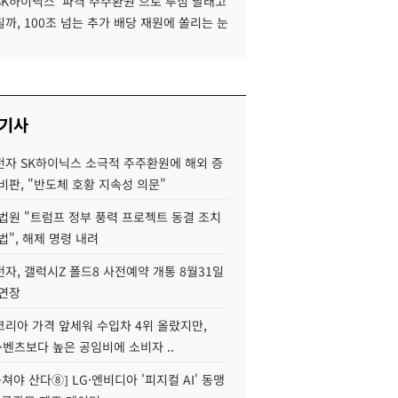
SK하이닉스 '파격 주주환원'으로 투심 달래고
까, 100조 넘는 추가 배당 재원에 쏠리는 눈
 기사
자 SK하이닉스 소극적 주주환원에 해외 증
비판, "반도체 호황 지속성 의문"
법원 "트럼프 정부 풍력 프로젝트 동결 조치
법", 해제 명령 내려
자, 갤럭시Z 폴드8 사전예약 개통 8월31일
 연장
코리아 가격 앞세워 수입차 4위 올랐지만,
·벤츠보다 높은 공임비에 소비자 ..
 뭉쳐야 산다⑧] LG·엔비디아 '피지컬 AI' 동맹