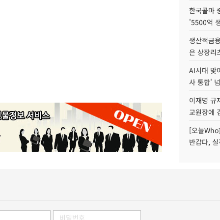
한국콜마 
'5500억 
생산적금융 
은 상장리
AI시대 맞
사 통합' 넘
이재명 규
교원장에 
[오늘Who
반갑다, 실