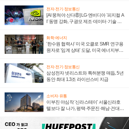
전자·전기·정보통신
[AI 뭉쳐야 산다⑧] LG·엔비디아 '피지컬 A
I' 동맹 강화, 구광모 제조·데이터·기술 결
집해 종합 로보틱스 기업으로
화학·에너지
'한수원 협력사' 미국 오클로 SMR 연구용
원자로 '임계 상태' 도달, 미국 에너지부
"중요한 이정표"
전자·전기·정보통신
삼성전자 넷리스트와 특허분쟁 매듭, 5년
동안 최대 1.3조 라이선스비 지급
소비자·유통
이부진 야심작 '신라스테이' 서울신라호
텔보다 잘 나가, 평택·주문진·해남·건대로
성장판 더 넓힌다