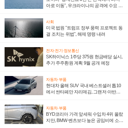
아로 이동", 우크라이나의 공격에 수요 늘
어
사회
미국 법원 "트럼프 정부 풍력 프로젝트 동
결 조치는 위법", 해제 명령 내려
전자·전기·정보통신
SK하이닉스 1주당 375원 현금배당 실시,
추가 주주환원 계획 9월 공개 예정
자동차·부품
현대차 올해 SUV 국내 베스트셀러 톱10
에서 싼타페만 자리매김, 그랜저·아반떼
'세단 쌍끌이'로 내수 방어
자동차·부품
BYD코리아 가격 앞세워 수입차 4위 올랐
지만, BMW·벤츠보다 높은 공임비에 소비
자 불만 폭발