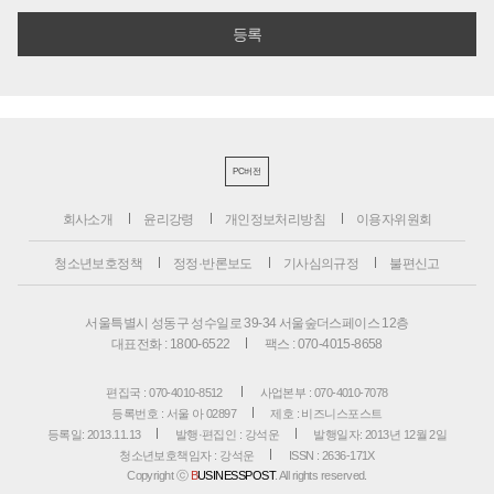
PC버전
회사소개
윤리강령
개인정보처리방침
이용자위원회
청소년보호정책
정정·반론보도
기사심의규정
불편신고
서울특별시 성동구 성수일로 39-34 서울숲더스페이스 12층
대표전화 : 1800-6522
팩스 : 070-4015-8658
편집국 : 070-4010-8512
사업본부 : 070-4010-7078
등록번호 : 서울 아 02897
제호 : 비즈니스포스트
등록일: 2013.11.13
발행·편집인 : 강석운
발행일자: 2013년 12월 2일
청소년보호책임자 : 강석운
ISSN : 2636-171X
Copyright ⓒ
B
USINESSPOST
. All rights reserved.