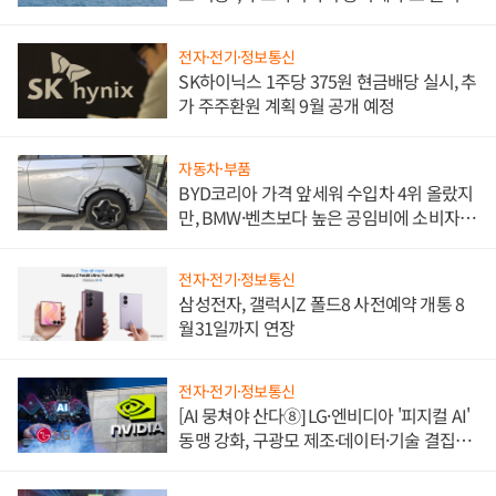
전자·전기·정보통신
SK하이닉스 1주당 375원 현금배당 실시, 추
가 주주환원 계획 9월 공개 예정
자동차·부품
BYD코리아 가격 앞세워 수입차 4위 올랐지
만, BMW·벤츠보다 높은 공임비에 소비자
불만 폭발
전자·전기·정보통신
삼성전자, 갤럭시Z 폴드8 사전예약 개통 8
월31일까지 연장
전자·전기·정보통신
[AI 뭉쳐야 산다⑧] LG·엔비디아 '피지컬 AI'
동맹 강화, 구광모 제조·데이터·기술 결집
해 종합 로보틱스 기업으로