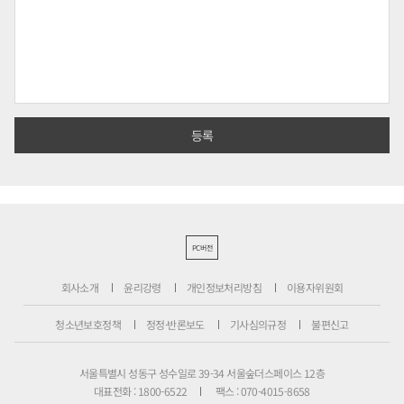
PC버전
회사소개
윤리강령
개인정보처리방침
이용자위원회
청소년보호정책
정정·반론보도
기사심의규정
불편신고
서울특별시 성동구 성수일로 39-34 서울숲더스페이스 12층
대표전화 : 1800-6522
팩스 : 070-4015-8658