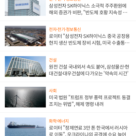
삼성전자 SK하이닉스 소극적 주주환원에
해외 증권가 비판, "반도체 호황 지속성 의
문"
전자·전기·정보통신
로이터 "삼성전자 SK하이닉스 중국 공장용
현지 생산 반도체 장비 시험, 미국 수출통제
대비"
건설
원전 건설 국내외서 속도 붙어, 삼성물산·현
대건설·대우건설에 다가오는 '약속의 시간'
사회
미국 법원 "트럼프 정부 풍력 프로젝트 동결
조치는 위법", 해제 명령 내려
화학·에너지
로이터 "정제연료 3만 톤 한국에서 러시아
로 이동", 우크라이나의 공격에 수요 늘어