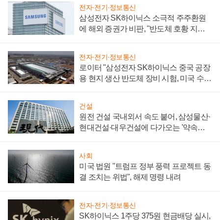
전자·전기·정보통신
삼성전자 SK하이닉스 소극적 주주환원
에 해외 증권가 비판, "반도체 호황 지속
성 의문"
전자·전기·정보통신
로이터 "삼성전자 SK하이닉스 중국 공장
용 현지 생산 반도체 장비 시험, 미국 수출
통제 대비"
건설
원전 건설 국내외서 속도 붙어, 삼성물산·
현대건설·대우건설에 다가오는 '약속의
시간'
사회
미국 법원 "트럼프 정부 풍력 프로젝트 동
결 조치는 위법", 해제 명령 내려
전자·전기·정보통신
SK하이닉스 1주당 375원 현금배당 실시,