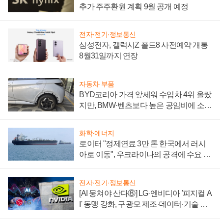
추가 주주환원 계획 9월 공개 예정
전자·전기·정보통신
삼성전자, 갤럭시Z 폴드8 사전예약 개통
8월31일까지 연장
자동차·부품
BYD코리아 가격 앞세워 수입차 4위 올랐
지만, BMW·벤츠보다 높은 공임비에 소비
자 불만 폭발
화학·에너지
로이터 "정제연료 3만 톤 한국에서 러시
아로 이동", 우크라이나의 공격에 수요 늘
어
전자·전기·정보통신
[AI 뭉쳐야 산다⑧] LG·엔비디아 '피지컬 A
I' 동맹 강화, 구광모 제조·데이터·기술 결
집해 종합 로보틱스 기업으로