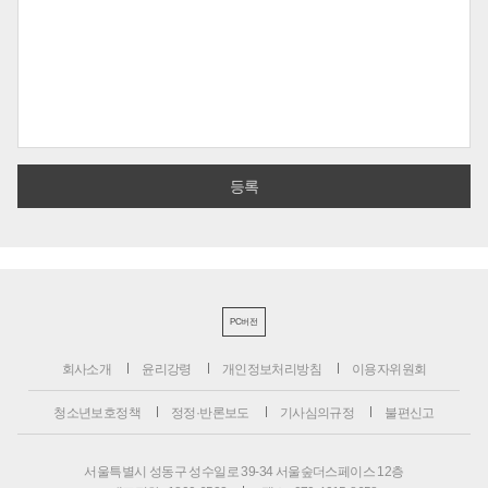
PC버전
회사소개
윤리강령
개인정보처리방침
이용자위원회
청소년보호정책
정정·반론보도
기사심의규정
불편신고
서울특별시 성동구 성수일로 39-34 서울숲더스페이스 12층