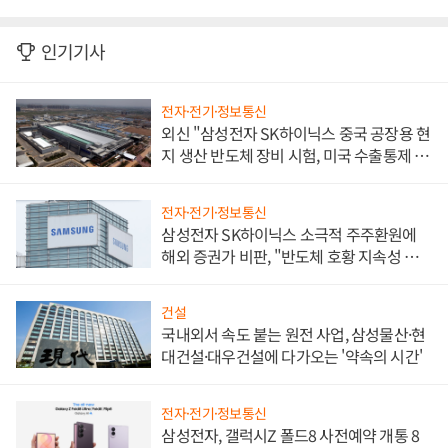
인기기사
전자·전기·정보통신
외신 "삼성전자 SK하이닉스 중국 공장용 현
지 생산 반도체 장비 시험, 미국 수출통제 대
비"
전자·전기·정보통신
삼성전자 SK하이닉스 소극적 주주환원에
해외 증권가 비판, "반도체 호황 지속성 의
문"
건설
국내외서 속도 붙는 원전 사업, 삼성물산·현
대건설·대우건설에 다가오는 '약속의 시간'
전자·전기·정보통신
삼성전자, 갤럭시Z 폴드8 사전예약 개통 8