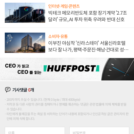
인터넷·게임·콘텐츠
빅테크 메모리반도체 포함 장기계약 '2.7조
달러' 규모, AI 투자 위축 우려와 반대 신호
소비자·유통
이부진 야심작 '신라스테이' 서울신라호텔
보다 잘 나가, 평택·주문진·해남·건대로 성
장판 더 넓힌다
기사댓글
0
개
200자까지 쓰실 수 있습니다. (현재 0 byte / 최대 400byte)
저작권 등 다른 사람의 권리를 침해하거나 명예를 훼손하는 댓글은 관련 법률에 의해 제재를 받을
수 있습니다.
타인에게 불쾌감을 주는 욕설 등 비하하는 단어가 내용에 포함되거나 인신공격성 글은 관리자의 판
단에 의해 삭제 합니다.