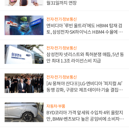
월31일까지 연장
전자·전기·정보통신
엔비디아 '루빈 울트라'에도 HBM4 탑재 검
토, 삼성전자·SK하이닉스 HBM4 수율에 주
도권 갈린다
전자·전기·정보통신
삼성전자 넷리스트와 특허분쟁 매듭, 5년 동
안 최대 1.3조 라이선스비 지급
전자·전기·정보통신
[AI 뭉쳐야 산다⑧] LG·엔비디아 '피지컬 AI'
동맹 강화, 구광모 제조·데이터·기술 결집
해 종합 로보틱스 기업으로
자동차·부품
BYD코리아 가격 앞세워 수입차 4위 올랐지
만, BMW·벤츠보다 높은 공임비에 소비자
불만 폭발