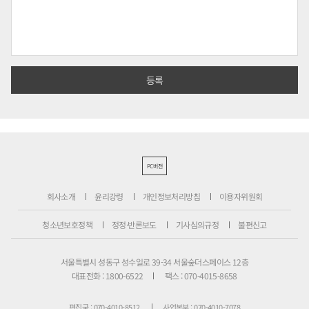
PC버전
회사소개
윤리강령
개인정보처리방침
이용자위원회
청소년보호정책
정정·반론보도
기사심의규정
불편신고
서울특별시 성동구 성수일로 39-34 서울숲더스페이스 12층
대표전화 : 1800-6522
팩스 : 070-4015-8658
편집국 : 070-4010-8512
사업본부 : 070-4010-7078