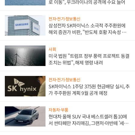
로 이동", 우크라이나의 공격에 수요 늘어
전자·전기·정보통신
삼성전자 SK하이닉스 소극적 주주환원에
해외 증권가 비판, "반도체 호황 지속성 의
문"
사회
미국 법원 "트럼프 정부 풍력 프로젝트 동결
조치는 위법", 해제 명령 내려
전자·전기·정보통신
SK하이닉스 1주당 375원 현금배당 실시, 추
가 주주환원 계획 9월 공개 예정
자동차·부품
현대차 올해 SUV 국내 베스트셀러 톱10에
서 싼타페만 자리매김, 그랜저·아반떼 '세단
쌍끌이'로 내수 방어