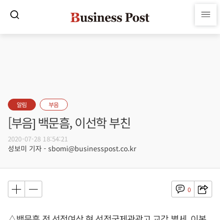
알림
부음
[부음] 백문흠, 이선학 부친
2020-07-28 18:54:21
성보미 기자 - sbomi@businesspost.co.kr
0
△백문흠 전 선정여상 현 선정국제관광고 교감 별세, 이복