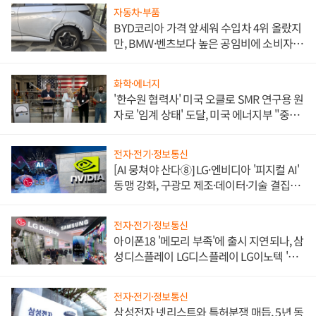
자동차·부품
BYD코리아 가격 앞세워 수입차 4위 올랐지
만, BMW·벤츠보다 높은 공임비에 소비자
불만 폭발
화학·에너지
'한수원 협력사' 미국 오클로 SMR 연구용 원
자로 '임계 상태' 도달, 미국 에너지부 "중요
한 이정표"
전자·전기·정보통신
[AI 뭉쳐야 산다⑧] LG·엔비디아 '피지컬 AI'
동맹 강화, 구광모 제조·데이터·기술 결집
해 종합 로보틱스 기업으로
전자·전기·정보통신
아이폰18 '메모리 부족'에 출시 지연되나, 삼
성디스플레이 LG디스플레이 LG이노텍 '탈
애플' 수익 다각화 속도
전자·전기·정보통신
삼성전자 넷리스트와 특허분쟁 매듭, 5년 동