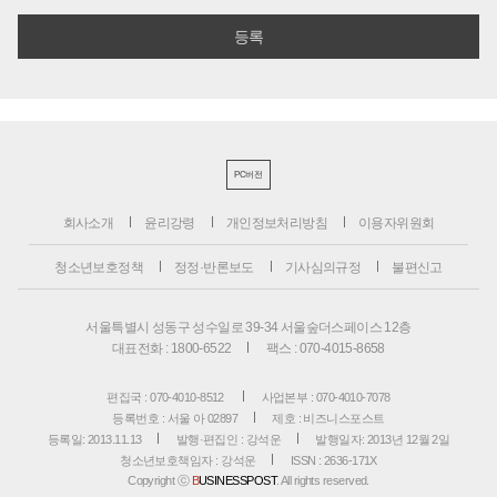
PC버전
회사소개
윤리강령
개인정보처리방침
이용자위원회
청소년보호정책
정정·반론보도
기사심의규정
불편신고
서울특별시 성동구 성수일로 39-34 서울숲더스페이스 12층
대표전화 : 1800-6522
팩스 : 070-4015-8658
편집국 : 070-4010-8512
사업본부 : 070-4010-7078
등록번호 : 서울 아 02897
제호 : 비즈니스포스트
등록일: 2013.11.13
발행·편집인 : 강석운
발행일자: 2013년 12월 2일
청소년보호책임자 : 강석운
ISSN : 2636-171X
Copyright ⓒ
B
USINESSPOST
. All rights reserved.