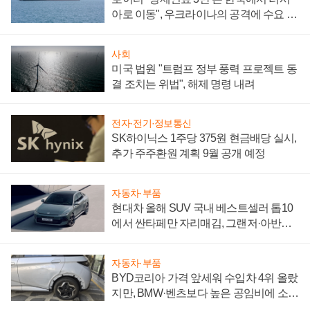
아로 이동", 우크라이나의 공격에 수요 늘
어
사회
미국 법원 "트럼프 정부 풍력 프로젝트 동
결 조치는 위법", 해제 명령 내려
전자·전기·정보통신
SK하이닉스 1주당 375원 현금배당 실시,
추가 주주환원 계획 9월 공개 예정
자동차·부품
현대차 올해 SUV 국내 베스트셀러 톱10
에서 싼타페만 자리매김, 그랜저·아반떼
'세단 쌍끌이'로 내수 방어
자동차·부품
BYD코리아 가격 앞세워 수입차 4위 올랐
지만, BMW·벤츠보다 높은 공임비에 소비
자 불만 폭발