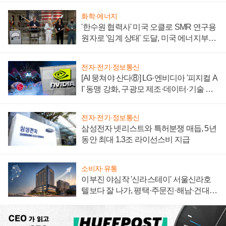
화학·에너지
'한수원 협력사' 미국 오클로 SMR 연구용
원자로 '임계 상태' 도달, 미국 에너지부
"중요한 이정표"
전자·전기·정보통신
[AI 뭉쳐야 산다⑧] LG·엔비디아 '피지컬 A
I' 동맹 강화, 구광모 제조·데이터·기술 결
집해 종합 로보틱스 기업으로
전자·전기·정보통신
삼성전자 넷리스트와 특허분쟁 매듭, 5년
동안 최대 1.3조 라이선스비 지급
소비자·유통
이부진 야심작 '신라스테이' 서울신라호
텔보다 잘 나가, 평택·주문진·해남·건대로
성장판 더 넓힌다