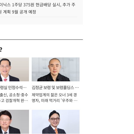
이닉스 1주당 375원 현금배당 실시, 추가 주
 계획 9월 공개 예정
?
통령실 민정수석비
김정균 보령 및 보령홀딩스 대
 출신, 공소청·중수
제약업계의 젊은 오너 3세 경
표이사 사장
두고 검찰개혁 완수
영자, 미래 먹거리 '우주와 헬
년]
스케어' 공들여 [2026년]