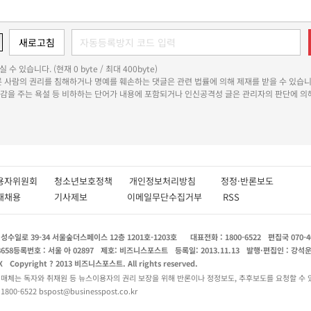
 수 있습니다. (현재 0 byte / 최대 400byte)
다른 사람의 권리를 침해하거나 명예를 훼손하는 댓글은 관련 법률에 의해 제재를 받을 수 있습니
쾌감을 주는 욕설 등 비하하는 단어가 내용에 포함되거나 인신공격성 글은 관리자의 판단에 의해
용자위원회
청소년보호정책
개인정보처리방침
정정·반론보도
인재채용
기사제보
이메일무단수집거부
RSS
수일로 39-34 서울숲더스페이스 12층 1201호-1203호
대표전화 : 1800-6522
편집국 070-4
8658
등록번호 : 서울 아 02897
제호: 비즈니스포스트
등록일: 2013.11.13
발행·편집인 : 강석
X
Copyright ? 2013 비즈니스포스트. All rights reserved.
 매체는 독자와 취재원 등 뉴스이용자의 권리 보장을 위해 반론이나 정정보도, 추후보도를 요청할 수 
0-6522 bspost@businesspost.co.kr