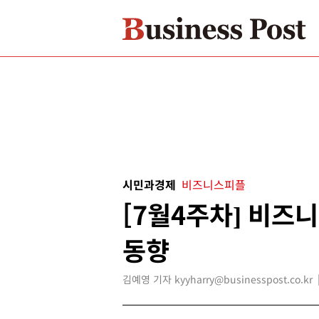
시민과경제
비즈니스피플
[7월4주차] 비즈
동향
김예영 기자 kyyharry@businesspost.co.kr