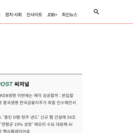
제
정치·사회
인사이트
JOB+
최신뉴스
씨저널
POST
' KDB생명 이번에는 매각 성공할까 : 본입찰
명 흥국생명 한국금융지주가 최종 인수제안서
 '용인 D램-청주 낸드' 신규 팹 건설에 54조
 '연평균 19% 성장' 메모리 수요 대응해 AI
장 핵심플레이어로