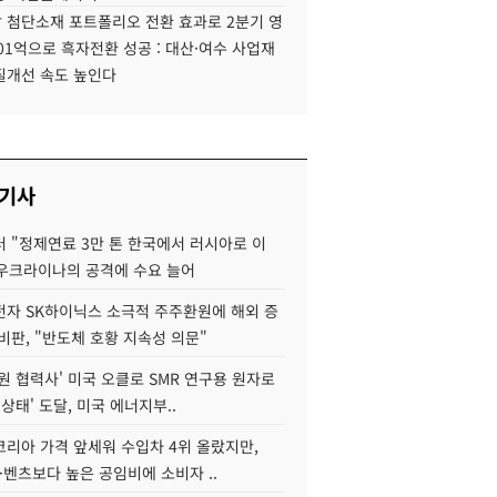
 첨단소재 포트폴리오 전환 효과로 2분기 영
01억으로 흑자전환 성공 : 대산·여수 사업재
질개선 속도 높인다
 기사
 "정제연료 3만 톤 한국에서 러시아로 이
 우크라이나의 공격에 수요 늘어
자 SK하이닉스 소극적 주주환원에 해외 증
비판, "반도체 호황 지속성 의문"
원 협력사' 미국 오클로 SMR 연구용 원자로
 상태' 도달, 미국 에너지부..
코리아 가격 앞세워 수입차 4위 올랐지만,
·벤츠보다 높은 공임비에 소비자 ..