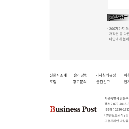
-
200자
까지 쓰실
- 저작권 등 
- 타인에게 불
신문사소개
윤리강령
기사심의규정
이
포럼
광고문의
불편신고
서울특별시 성동구 성
팩스 : 070-4015-
ISSN : 2636-171
열린보도원칙
당
고충처리인 박상유 180