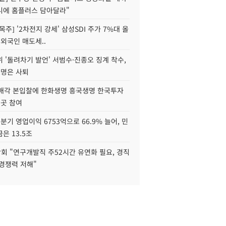
니에 홈플러스 담아달라"
목주] '2차전지 강세' 삼성SDI 주가 7%대 올
 외국인 매도세..
 '돌려차기 발언' 서범수·진종오 징계 착수,
2명은 사퇴
 매각 본입찰에 한화생명 흥국생명 한국투자
3곳 참여
분기 영업이익 6753억으로 66.9% 늘어, 민
은 13.5조
회 "연구개발직 주52시간 유연화 필요, 경직
경쟁력 저해"