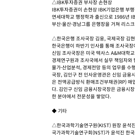
△IBK투자증권 부사장 손현상
IBK투자증권이 손현상 IBK기업은행 부
연세대학교 행정학과 출신으로 1986년 
부산·울산·경남그룹 은행장을 거쳐 리스
△한국은행 조사국장 김웅, 국제국장 김현
한국은행이 하반기 인사를 통해 조사국장에
신임 조사국장은 미국 텍사스 A&M대학교
경제연구원과 조사국에서 실무 책임자와 팀
물가·산업분석, 경제전망 등의 업무를 수
국장, 김인구 전 인사운영관은 신임 금융
은 전액공급방식 환매조건부채권(RP) 매
다. 김인구 신임 금융시장국장은 금융시장
한 분야에서 전문성을 쌓았다.
◆ 기타
△한국과학기술연구원(KIST) 원장 윤석
국가과학기술연구회(NST)가 윤석진 한국