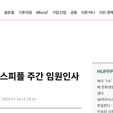
글로벌
기후대응
Who Is?
기업·산업
금융
시장·머니
시민·경
HUFF
니스피플 주간 임원인사
매각 '7수
에 한화생
냈다
2020-07-24 11:19:14
SK하이닉스
투입한다 :
인프라 시