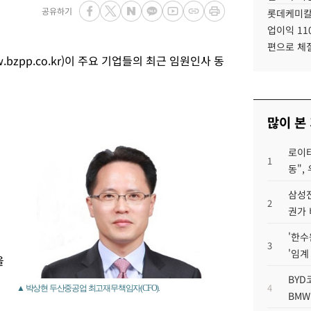
공유하기
롯데케미칼
업이익 11
편으로 체
zpp.co.kr)이 주요 기업들의 최근 임원인사 동
많이 본
로이터
1
동",
삼성전
2
권가 
'한수
3
'임계
을
BYD
4
▲ 박상현 두산중공업 최고재무책임자(CFO).
BMW