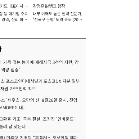
카드 대표이사 사
강정훈 iM뱅크 행장
성 등 대기업 주요
내부 이해도 높은 전략 전문가,
 경력, 신뢰 회복
'전국구 은행' 도약 속도 [2026
[2026년]
년]
사
 가뭄 겪는 농가에 재해자금 3천억 지원, 강
 역량 집중"
스 포스코인터내셔널과 포스코DX 지분 일부
 재원 2조5천억 확보
투스 '제우스: 오만의 신' 8월26일 출시, 진입
MMORPG 내..
고환율 기조' 극복 절실, 조좌진 '인바운드'
늘려 답 찾는다
정말] 민주당 민병덕 "홈플러스 정상화될 때까