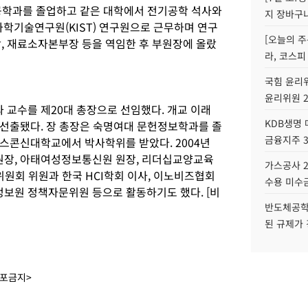
공학과를 졸업하고 같은 대학에서 전기공학 석사와
지 장바구
과학기술연구원(KIST) 연구원으로 근무하며 연구
[오늘의 주
 재료소자본부장 등을 역임한 후 부원장에 올랐
라, 코스피
국힘 윤리위
윤리위원 
교수를 제20대 총장으로 선임했다. 개교 이래
KDB생명
선출됐다. 장 총장은 숙명여대 문헌정보학과를 졸
금융지주 
스콘신대학교에서 박사학위를 받았다. 2004년
장, 아태여성정보통신원 원장, 리더십교양교육
가스공사 2
위원회 위원과 한국 HCI학회 이사, 이노비즈협회
수용 미수금
보원 정책자문위원 등으로 활동하기도 했다. [비
반도체공학
된 규제가 
배포금지>