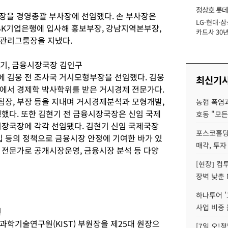
정상호 롯데
행장을 경영총괄 부사장에 선임했다. 손 부사장은
LG·현대·삼
장
IBK기업은행에 입사해 홍보부장, 강남지역본부장,
카드사 30년
크관리그룹장을 지냈다.
에 '초집중' 
기, 금융시장국장 김인구
 김웅 전 조사국 거시모형부장을 선임했다. 김웅
최신기
에서 경제학 박사학위를 받은 거시경제 전문가다.
장, 부장 등을 지내며 거시경제분석과 모형개발,
농협 폭염과
행했다. 또한 김현기 전 금융시장국장은 신임 국제
호동 "모든
시장국장에 각각 선임됐다. 김현기 신임 국제국장
포스코홀딩
입 등의 정책으로 금융시장 안정에 기여한 바가 있
매각, 투자
 전문가로 공개시장운영, 금융시장 분석 등 다양
[현장] 컴
장벽 낮춘 
하나투어 '
사업 비중 
진
과학기술연구원(KIST) 부원장을 제25대 원장으
[7일 오!