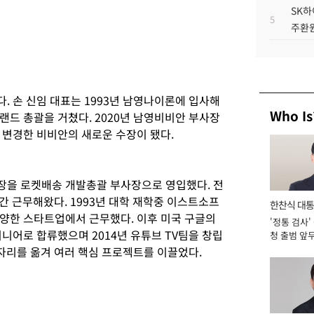
SK하
5
주환원
. 손 신임 대표는 1993년 남영나이론에 입사해
Who Is
랜드 총괄을 거쳤다. 2020년 남영비비안 부사장
 변경한 비비안의 새로운 수장이 됐다.
장을 로켓배송 개발총괄 부사장으로 영입했다. 전
간 근무해왔다. 1993년 대학 재학중 이스트소프
한찬식 대
양한 스타트업에서 근무했다. 이후 미국 구글의
'정통 검사'
서관
니어로 합류했으며 2014년 유튜브 TV팀을 창립
청 출범 앞
맡아 [2026
 자리를 옮겨 여러 핵심 프로젝트를 이끌었다.