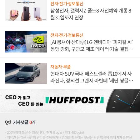
전자·전기·정보통신
삼성전자, 갤럭시Z 폴드8 사전예약 개통 8
월31일까지 연장
전자·전기·정보통신
[AI 뭉쳐야 산다⑧] LG·엔비디아 '피지컬 AI'
동맹 강화, 구광모 제조·데이터·기술 결집
해 종합 로보틱스 기업으로
자동차·부품
현대차 SUV 국내 베스트셀러 톱10에서 사
라진다, 정의선 그랜저·아반떼 '세단 쌍끌
이'로 내수 방어
기사댓글
0
개
200자까지 쓰실 수 있습니다. (현재 0 byte / 최대 400byte)
저작권 등 다른 사람의 권리를 침해하거나 명예를 훼손하는 댓글은 관련 법률에 의해 제재를 받을