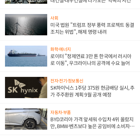
대건설·대우건설에 다가오는 '약속의 시간'
사회
미국 법원 "트럼프 정부 풍력 프로젝트 동결
조치는 위법", 해제 명령 내려
화학·에너지
로이터 "정제연료 3만 톤 한국에서 러시아
로 이동", 우크라이나의 공격에 수요 늘어
전자·전기·정보통신
SK하이닉스 1주당 375원 현금배당 실시, 추
가 주주환원 계획 9월 공개 예정
자동차·부품
BYD코리아 가격 앞세워 수입차 4위 올랐지
만, BMW·벤츠보다 높은 공임비에 소비자
불만 폭발