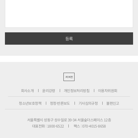
PC버전
회사소개
윤리강령
개인정보처리방침
이용자위원회
청소년보호정책
정정·반론보도
기사심의규정
불편신고
서울특별시 성동구 성수일로 39-34 서울숲더스페이스 12층
대표전화 : 1800-6522
팩스 : 070-4015-8658