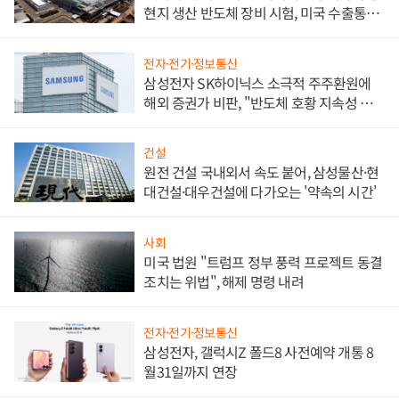
현지 생산 반도체 장비 시험, 미국 수출통제
대비"
전자·전기·정보통신
삼성전자 SK하이닉스 소극적 주주환원에
해외 증권가 비판, "반도체 호황 지속성 의
문"
건설
원전 건설 국내외서 속도 붙어, 삼성물산·현
대건설·대우건설에 다가오는 '약속의 시간'
사회
미국 법원 "트럼프 정부 풍력 프로젝트 동결
조치는 위법", 해제 명령 내려
전자·전기·정보통신
삼성전자, 갤럭시Z 폴드8 사전예약 개통 8
월31일까지 연장