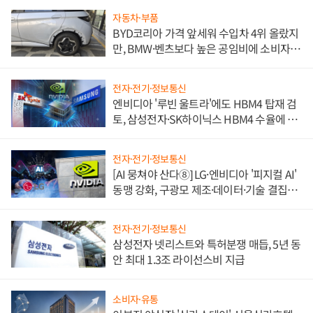
자동차·부품
BYD코리아 가격 앞세워 수입차 4위 올랐지
만, BMW·벤츠보다 높은 공임비에 소비자
불만 폭발
전자·전기·정보통신
엔비디아 '루빈 울트라'에도 HBM4 탑재 검
토, 삼성전자·SK하이닉스 HBM4 수율에 주
도권 갈린다
전자·전기·정보통신
[AI 뭉쳐야 산다⑧] LG·엔비디아 '피지컬 AI'
동맹 강화, 구광모 제조·데이터·기술 결집
해 종합 로보틱스 기업으로
전자·전기·정보통신
삼성전자 넷리스트와 특허분쟁 매듭, 5년 동
안 최대 1.3조 라이선스비 지급
소비자·유통