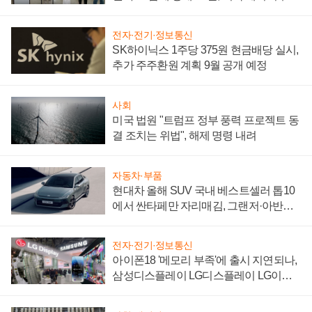
"중요한 이정표"
전자·전기·정보통신
SK하이닉스 1주당 375원 현금배당 실시,
추가 주주환원 계획 9월 공개 예정
사회
미국 법원 "트럼프 정부 풍력 프로젝트 동
결 조치는 위법", 해제 명령 내려
자동차·부품
현대차 올해 SUV 국내 베스트셀러 톱10
에서 싼타페만 자리매김, 그랜저·아반떼
'세단 쌍끌이'로 내수 방어
전자·전기·정보통신
아이폰18 '메모리 부족'에 출시 지연되나,
삼성디스플레이 LG디스플레이 LG이노
텍 '탈애플' 수익 다각화 속도