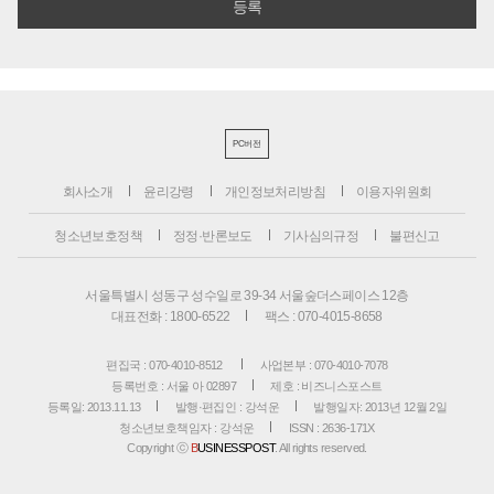
PC버전
회사소개
윤리강령
개인정보처리방침
이용자위원회
청소년보호정책
정정·반론보도
기사심의규정
불편신고
서울특별시 성동구 성수일로 39-34 서울숲더스페이스 12층
대표전화 : 1800-6522
팩스 : 070-4015-8658
편집국 : 070-4010-8512
사업본부 : 070-4010-7078
등록번호 : 서울 아 02897
제호 : 비즈니스포스트
등록일: 2013.11.13
발행·편집인 : 강석운
발행일자: 2013년 12월 2일
청소년보호책임자 : 강석운
ISSN : 2636-171X
Copyright ⓒ
B
USINESSPOST
. All rights reserved.