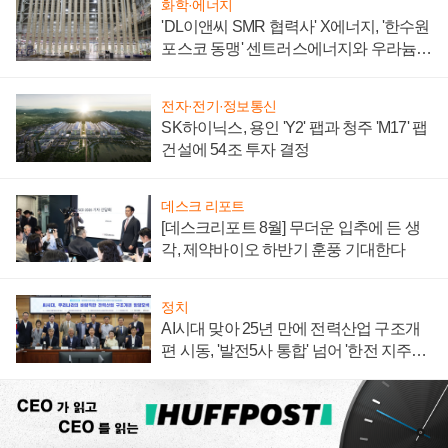
화학·에너지
'DL이앤씨 SMR 협력사' X에너지, '한수원
포스코 동맹' 센트러스에너지와 우라늄
계약 체결
전자·전기·정보통신
SK하이닉스, 용인 'Y2' 팹과 청주 'M17' 팹
건설에 54조 투자 결정
데스크 리포트
[데스크리포트 8월] 무더운 입추에 든 생
각, 제약바이오 하반기 훈풍 기대한다
정치
AI시대 맞아 25년 만에 전력산업 구조개
편 시동, '발전5사 통합' 넘어 '한전 지주사'
재편론도