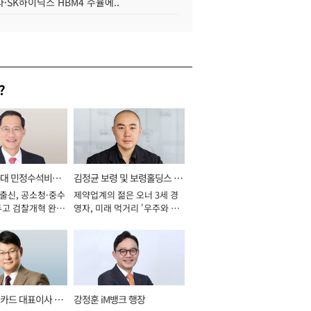
·SK하이닉스 HBM4 수율에..
?
와대 민정수석비서
김정균 보령 및 보령홀딩스 대
 출신, 공소청·중수
제약업계의 젊은 오너 3세 경
표이사 사장
두고 검찰개혁 완수
영자, 미래 먹거리 '우주와 헬
년]
스케어' 공들여 [2026년]
카드 대표이사 사
강정훈 iM뱅크 행장