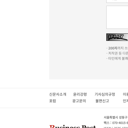
-
200자
까지 쓰실
- 저작권 등 
- 타인에게 불
신문사소개
윤리강령
기사심의규정
이
포럼
광고문의
불편신고
서울특별시 성동구 성
팩스 : 070-4015-
ISSN : 2636-171