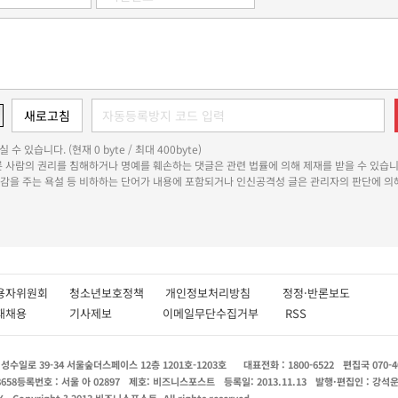
 수 있습니다. (현재 0 byte / 최대 400byte)
다른 사람의 권리를 침해하거나 명예를 훼손하는 댓글은 관련 법률에 의해 제재를 받을 수 있습니
쾌감을 주는 욕설 등 비하하는 단어가 내용에 포함되거나 인신공격성 글은 관리자의 판단에 의해
용자위원회
청소년보호정책
개인정보처리방침
정정·반론보도
인재채용
기사제보
이메일무단수집거부
RSS
수일로 39-34 서울숲더스페이스 12층 1201호-1203호
대표전화 : 1800-6522
편집국 070-4
8658
등록번호 : 서울 아 02897
제호: 비즈니스포스트
등록일: 2013.11.13
발행·편집인 : 강석
X
Copyright ? 2013 비즈니스포스트. All rights reserved.