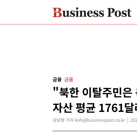
금융
금융
"북한 이탈주민은
자산 평균 1761달
김남형 기자 knh@businesspost.co.kr
202