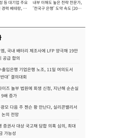
성 등 대기업 주요
내부 이해도 높은 전략 전문가,
 경력 베테랑, 신
'전국구 은행' 도약 속도 [2026
'초집중' 영업정지
년]
[2026년]
사
, 국내 배터리 제조사에 LFP 양극재 19만
기 공급 합의
수출입은행 기업은행 노조, 11일 여의도서
 반대' 결의대회
차이즈 놀부 법원에 회생 신청, 지난해 순손실
 9배 증가
구광모 다음 주 젠슨 황 만난다, 실리콘밸리서
' 논의 전망
 증권사 대상 국고채 담합 의혹 심의, 최대
금 가능성