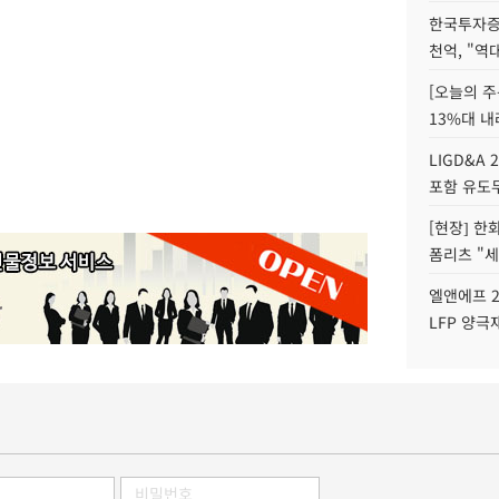
한국투자증
천억, "역
[오늘의 주
13%대 내
LIGD&A 
포함 유도무
[현장] 한
폼리츠 "세
엘앤에프 2
LFP 양극