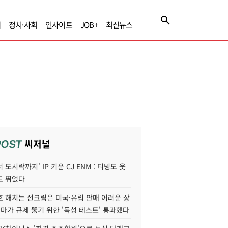
제
정치·사회
인사이트
JOB+
최신뉴스
씨저널
POST
 도시락까지' IP 키운 CJ ENM : 티빙도 웃
도 뛰었다
호 해치는 선크림은 미국·유럽 판매 어려운 상
콜마가 규제 뚫기 위한 '독성 테스트' 통과했다