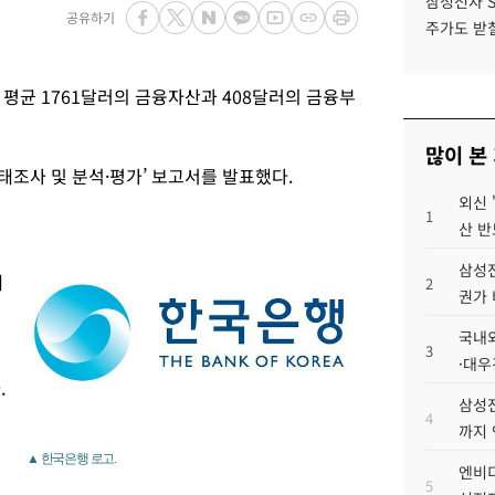
삼성전자 
공유하기
주가도 받칠
평균 1761달러의 금융자산과 408달러의 금융부
많이 본
태조사 및 분석·평가’ 보고서를 발표했다.
외신 
1
산 반
삼성전
채
2
권가 
국내외
3
·대우
.
삼성전
4
까지
▲ 한국은행 로고.
엔비디
5