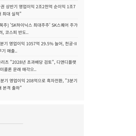
권 상반기 영업이익 2조2천억 순이익 1조7
대 최대 실적"
목주] 'SK하이닉스 최대주주' SK스퀘어 주가
려, 코스피 반도..
2분기 영업이익 1057억 29.5% 늘어, 천궁-II
기 매출..
화리츠 "2028년 초과배당 검토", 디앤디플랫
미콜론 문래 매각으..
분기 영업이익 208억으로 흑자전환, "3분기
재 본격 출하"