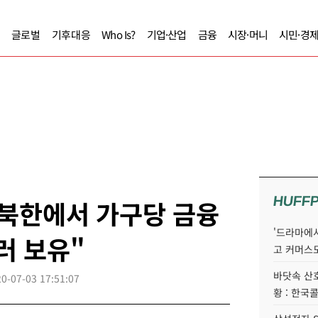
글로벌
기후대응
Who Is?
기업·산업
금융
시장·머니
시민·경
HUFF
 북한에서 가구당 금융
'드라마에서
러 보유"
고 커머스
바닷속 산
0-07-03 17:51:07
황 : 한국