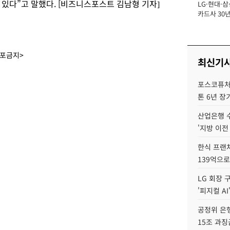
있다”고 말했다. [비즈니스포스트 김남형 기자]
LG·현대·삼
장
카드사 30년
뢰 회복에 
제재 '부담' 
배포금지>
최신기
포스코퓨처엠
톤 6년 장
산업은행 
'지방 이전
한식 프랜
139억으로
LG 회장 
'피지컬 AI
공정위 은행
15조 과징