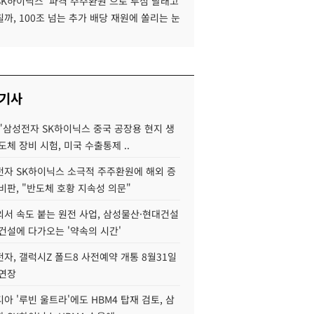
SK하이닉스 '파격 주주환원'으로 투심 달래고
까, 100조 넘는 추가 배당 재원에 쏠리는 눈
 기사
"삼성전자 SK하이닉스 중국 공장용 현지 생
도체 장비 시험, 미국 수출통제 ..
자 SK하이닉스 소극적 주주환원에 해외 증
비판, "반도체 호황 지속성 의문"
서 속도 붙는 원전 사업, 삼성물산·현대건설
건설에 다가오는 '약속의 시간'
자, 갤럭시Z 폴드8 사전예약 개통 8월31일
 연장
아 '루빈 울트라'에도 HBM4 탑재 검토, 삼