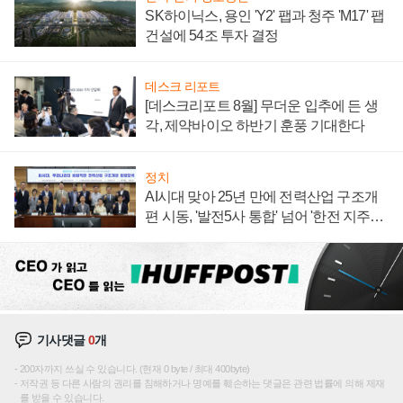
SK하이닉스, 용인 'Y2' 팹과 청주 'M17' 팹
건설에 54조 투자 결정
데스크 리포트
[데스크리포트 8월] 무더운 입추에 든 생
각, 제약바이오 하반기 훈풍 기대한다
정치
AI시대 맞아 25년 만에 전력산업 구조개
편 시동, '발전5사 통합' 넘어 '한전 지주사'
재편론도
기사댓글
0
개
200자까지 쓰실 수 있습니다. (현재 0 byte / 최대 400byte)
저작권 등 다른 사람의 권리를 침해하거나 명예를 훼손하는 댓글은 관련 법률에 의해 제재
를 받을 수 있습니다.