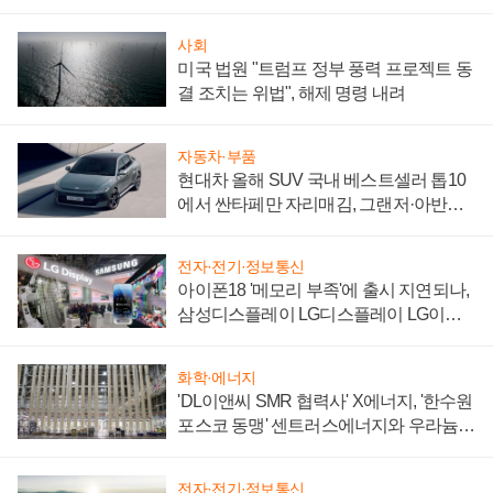
사회
미국 법원 "트럼프 정부 풍력 프로젝트 동
결 조치는 위법", 해제 명령 내려
자동차·부품
현대차 올해 SUV 국내 베스트셀러 톱10
에서 싼타페만 자리매김, 그랜저·아반떼
'세단 쌍끌이'로 내수 방어
전자·전기·정보통신
아이폰18 '메모리 부족'에 출시 지연되나,
삼성디스플레이 LG디스플레이 LG이노
텍 '탈애플' 수익 다각화 속도
화학·에너지
'DL이앤씨 SMR 협력사' X에너지, '한수원
포스코 동맹' 센트러스에너지와 우라늄
계약 체결
전자·전기·정보통신