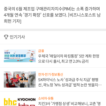
중국의 6월 제조업 구매관리자지수(PIM)는 소폭 증가하며
4개월 연속 '경기 확장' 신호를 보였다. [비즈니스포스트 남
희헌 기자]
인기기사
금융
우체국 '매일이자 파킹통장' 5만 계좌 한정
으로 다시 출시, 최고 연 2.0% 금리
전자·전기·정보통신
SK하이닉스 노사 '성과급 주식 지급' 평행
선, 곽노정 'N% 성과급' 법적 논란 벗을지 주
목
소비자·유통
치킨3사 '가맹점 상생' 비교해보니, 교촌 '영