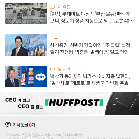
소비자·유통
[현장] 롯데마트 야심작 '부산 물류센터' 가
보니, 장보기 상품 자동으로 담는 '로봇 400
대' 장관
금융
삼섬증권 '상반기 영업이익 1조 클럽' 실적
랠리 진행형, 박종문 '발행어음' 달고 연임 향
하나
바이오·제약
백상환 동아제약 박카스 소비자층 넓혔다,
'얼박사'로 '레트로'로 제품군 다변화 주효
기사댓글
0
개
200자까지 쓰실 수 있습니다. (현재 0 byte / 최대 400byte)