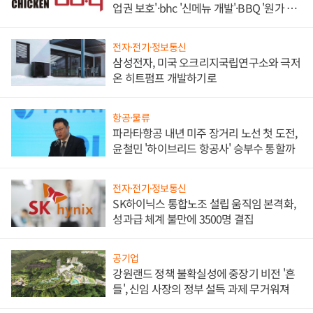
업권 보호'·bhc '신메뉴 개발'·BBQ '원가 부
담'
전자·전기·정보통신
삼성전자, 미국 오크리지국립연구소와 극저
온 히트펌프 개발하기로
항공·물류
파라타항공 내년 미주 장거리 노선 첫 도전,
윤철민 '하이브리드 항공사' 승부수 통할까
전자·전기·정보통신
SK하이닉스 통합노조 설립 움직임 본격화,
성과급 체계 불만에 3500명 결집
공기업
강원랜드 정책 불확실성에 중장기 비전 '흔
들', 신임 사장의 정부 설득 과제 무거워져