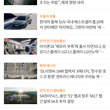
조치는 위법", 해제 명령 내려
자동차·부품
현대차 올해 SUV 국내 베스트셀러 톱10에
서 싼타페만 자리매김, 그랜저·아반떼 '세단
쌍끌이'로 내수 방어
전자·전기·정보통신
아이폰18 '메모리 부족'에 출시 지연되나, 삼
성디스플레이 LG디스플레이 LG이노텍 '탈
애플' 수익 다각화 속도
화학·에너지
'DL이앤씨 SMR 협력사' X에너지, '한수원 포
스코 동맹' 센트러스에너지와 우라늄 계약
체결
전자·전기·정보통신
SK하이닉스, 용인 'Y2' 팹과 청주 'M17' 팹
건설에 54조 투자 결정