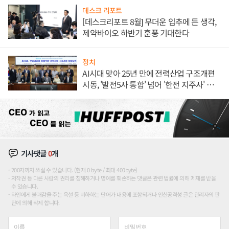
데스크 리포트
[데스크리포트 8월] 무더운 입추에 든 생각,
제약바이오 하반기 훈풍 기대한다
정치
AI시대 맞아 25년 만에 전력산업 구조개편
시동, '발전5사 통합' 넘어 '한전 지주사' 재편
론도
기사댓글
0
개
200자까지 쓰실 수 있습니다. (현재 0 byte / 최대 400byte)
저작권 등 다른 사람의 권리를 침해하거나 명예를 훼손하는 댓글은 관련 법률에 의해 제재를 받을
수 있습니다.
타인에게 불쾌감을 주는 욕설 등 비하하는 단어가 내용에 포함되거나 인신공격성 글은 관리자의 판
단에 의해 삭제 합니다.