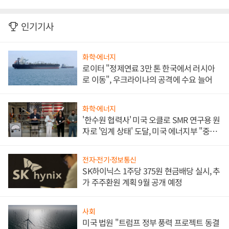
인기기사
화학·에너지
로이터 "정제연료 3만 톤 한국에서 러시아
로 이동", 우크라이나의 공격에 수요 늘어
화학·에너지
'한수원 협력사' 미국 오클로 SMR 연구용 원
자로 '임계 상태' 도달, 미국 에너지부 "중요
한 이정표"
전자·전기·정보통신
SK하이닉스 1주당 375원 현금배당 실시, 추
가 주주환원 계획 9월 공개 예정
사회
미국 법원 "트럼프 정부 풍력 프로젝트 동결