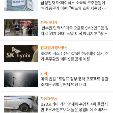
삼성전자 SK하이닉스 소극적 주주환원에
해외 증권가 비판, "반도체 호황 지속성 의
문"
화학·에너지
'한수원 협력사' 미국 오클로 SMR 연구용 원
자로 '임계 상태' 도달, 미국 에너지부 "중요
한 이정표"
전자·전기·정보통신
SK하이닉스 1주당 375원 현금배당 실시, 추
가 주주환원 계획 9월 공개 예정
사회
미국 법원 "트럼프 정부 풍력 프로젝트 동결
조치는 위법", 해제 명령 내려
자동차·부품
BYD코리아 가격 앞세워 수입차 4위 올랐지
만, BMW·벤츠보다 높은 공임비에 소비자