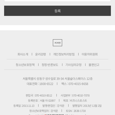
PC버전
회사소개
윤리강령
개인정보처리방침
이용자위원회
청소년보호정책
정정·반론보도
기사심의규정
불편신고
서울특별시 성동구 성수일로 39-34 서울숲더스페이스 12층
대표전화 : 1800-6522
팩스 : 070-4015-8658
편집국 : 070-4010-8512
사업본부 : 070-4010-7078
등록번호 : 서울 아 02897
제호 : 비즈니스포스트
등록일: 2013.11.13
발행·편집인 : 강석운
발행일자: 2013년 12월 2일
청소년보호책임자 : 강석운
ISSN : 2636-171X