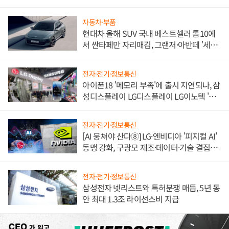
불만 폭발
자동차·부품
현대차 올해 SUV 국내 베스트셀러 톱10에
서 싼타페만 자리매김, 그랜저·아반떼 '세단
쌍끌이'로 내수 방어
전자·전기·정보통신
아이폰18 '메모리 부족'에 출시 지연되나, 삼
성디스플레이 LG디스플레이 LG이노텍 '탈
애플' 수익 다각화 속도
전자·전기·정보통신
[AI 뭉쳐야 산다⑧] LG·엔비디아 '피지컬 AI'
동맹 강화, 구광모 제조·데이터·기술 결집
해 종합 로보틱스 기업으로
전자·전기·정보통신
삼성전자 넷리스트와 특허분쟁 매듭, 5년 동
안 최대 1.3조 라이선스비 지급